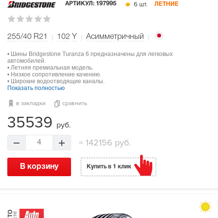
6 шт.
АРТИКУЛ:
197995
ЛЕТНИЕ
255/40 R21
102
Y
Асимметричный
• Шины Bridgestone Turanza 6 предназначены для легковых
автомобилей.
• Летняя премиальная модель.
• Низкое сопротивление качению.
• Широкие водоотводящие каналы.
Показать полностью
в закладки
сравнить
35539
руб.
=
142156 руб.
4
В корзину
Купить в 1 клик