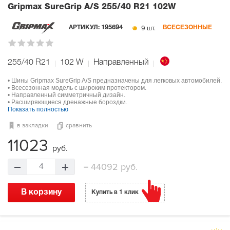
Gripmax SureGrip A/S
255/40 R21 102W
9 шт.
АРТИКУЛ:
195694
ВСЕСЕЗОННЫЕ
255/40 R21
102
W
Направленный
• Шины Gripmax SureGrip A/S предназначены для легковых автомобилей.
• Всесезонная модель с широким протектором.
• Направленный симметричный дизайн.
• Расширяющиеся дренажные бороздки.
Показать полностью
в закладки
сравнить
11023
руб.
=
44092 руб.
4
В корзину
Купить в 1 клик