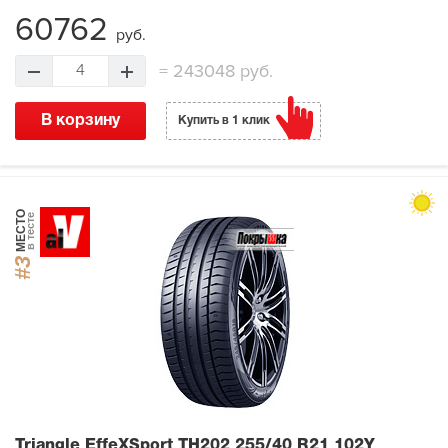
60762
руб.
=
243048 руб.
4
В корзину
Купить в 1 клик
МЕСТО
в тесте
#3
Triangle EffeXSport TH202
255/40 R21 102Y