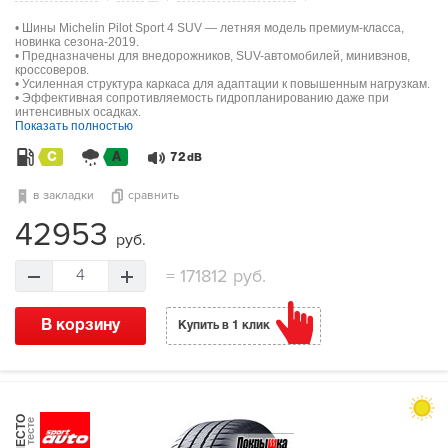
• Шины Michelin Pilot Sport 4 SUV — летняя модель премиум-класса,
новинка сезона-2019.
• Предназначены для внедорожников, SUV-автомобилей, минивэнов,
кроссоверов.
• Усиленная структура каркаса для адаптации к повышенным нагрузкам.
• Эффективная сопротивляемость гидропланированию даже при
интенсивных осадках.
Показать полностью
C
A
72
dB
в закладки
сравнить
42953
руб.
=
171812 руб.
4
В корзину
Купить в 1 клик
МЕСТО
в тесте