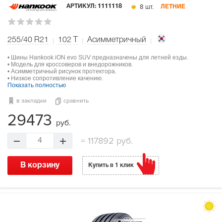
8 шт.
АРТИКУЛ:
1111118
ЛЕТНИЕ
255/40 R21
102
T
Асимметричный
• Шины Hankook iON evo SUV предназначены для летней езды.
• Модель для кроссоверов и внедорожников.
• Асимметричный рисунок протектора.
• Низкое сопротивление качению.
Показать полностью
в закладки
сравнить
29473
руб.
=
117892 руб.
4
В корзину
Купить в 1 клик