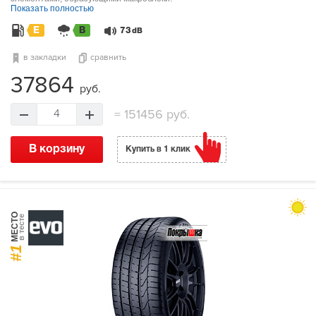
Показать полностью
E
B
73
dB
в закладки
сравнить
37864
руб.
=
151456 руб.
4
В корзину
Купить в 1 клик
МЕСТО
в тесте
#1