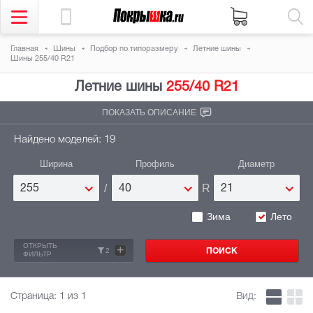
Главная
Шины
Подбор по типоразмеру
Летние шины
Шины 255/40 R21
Летние шины
255/40 R21
ПОКАЗАТЬ ОПИСАНИЕ
Найдено моделей: 19
Ширина
Профиль
Диаметр
/
R
255
40
21
Зима
Лето
ОТКРЫТЬ
+
2
ФИЛЬТР
Страница:
1
из 1
Вид: