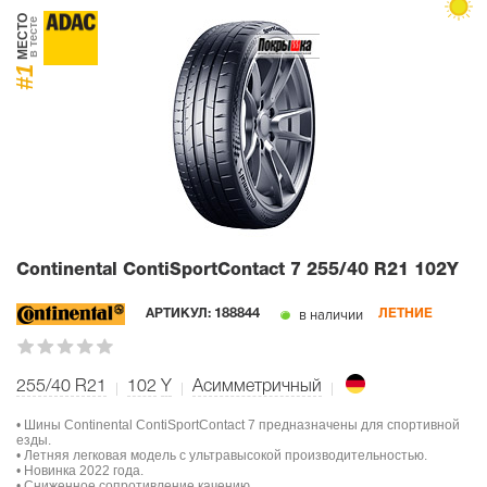
МЕСТО
в тесте
#1
Continental ContiSportContact 7
255/40 R21 102Y
в наличии
АРТИКУЛ:
188844
ЛЕТНИЕ
255/40 R21
102
Y
Асимметричный
• Шины Continental ContiSportContact 7 предназначены для спортивной
езды.
• Летняя легковая модель с ультравысокой производительностью.
• Новинка 2022 года.
• Сниженное сопротивление качению.