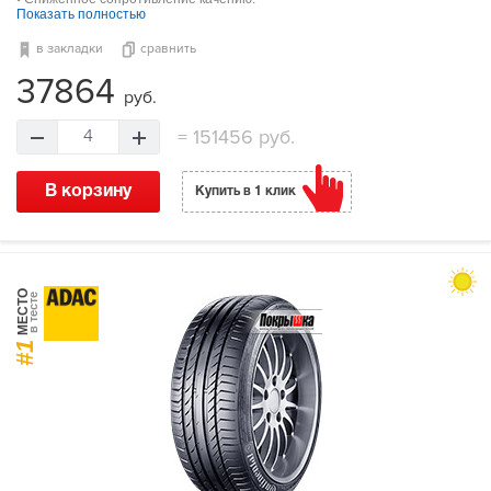
Показать полностью
в закладки
сравнить
37864
руб.
=
151456 руб.
4
В корзину
Купить в 1 клик
МЕСТО
в тесте
#1