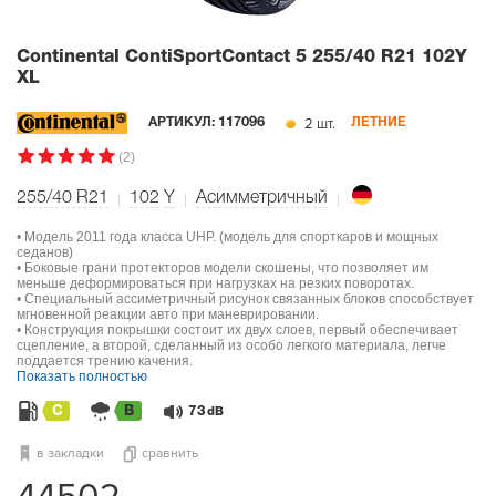
Continental ContiSportContact 5
255/40 R21 102Y
XL
2 шт.
АРТИКУЛ:
117096
ЛЕТНИЕ
(2)
255/40 R21
102
Y
Асимметричный
• Модель 2011 года класса UHP. (модель для спорткаров и мощных
седанов)
• Боковые грани протекторов модели скошены, что позволяет им
меньше деформироваться при нагрузках на резких поворотах.
• Специальный ассиметричный рисунок связанных блоков способствует
мгновенной реакции авто при маневрировании.
• Конструкция покрышки состоит их двух слоев, первый обеспечивает
сцепление, а второй, сделанный из особо легкого материала, легче
поддается трению качения.
Показать полностью
C
B
73
dB
в закладки
сравнить