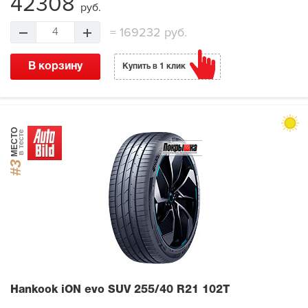
42308
руб.
=
169232 руб.
4
В корзину
Купить в 1 клик
МЕСТО
в тесте
#3
Hankook iON evo SUV
255/40 R21 102T