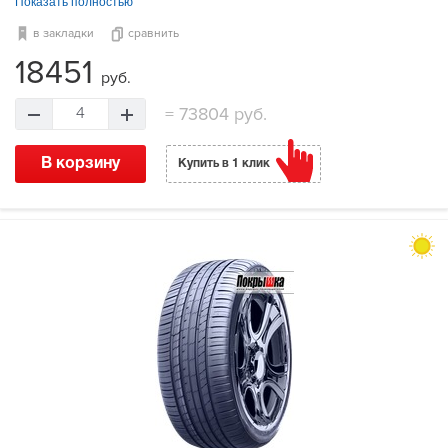
Показать полностью
в закладки
сравнить
18451
руб.
=
73804 руб.
4
В корзину
Купить в 1 клик