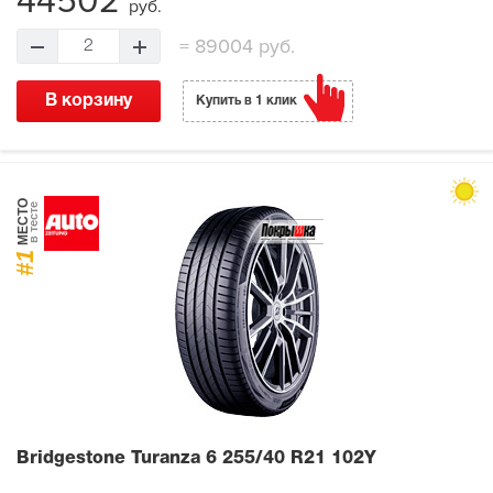
44502
руб.
=
89004 руб.
2
В корзину
Купить в 1 клик
МЕСТО
в тесте
#1
Bridgestone Turanza 6
255/40 R21 102Y