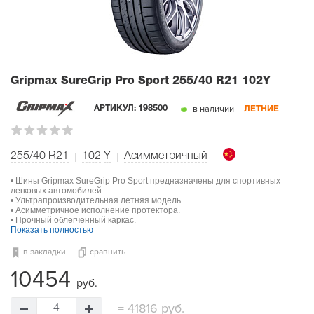
Gripmax SureGrip Pro Sport
255/40 R21 102Y
в наличии
АРТИКУЛ:
198500
ЛЕТНИЕ
255/40 R21
102
Y
Асимметричный
• Шины Gripmax SureGrip Pro Sport предназначены для спортивных
легковых автомобилей.
• Ультрапроизводительная летняя модель.
• Асимметричное исполнение протектора.
• Прочный облегченный каркас.
Показать полностью
в закладки
сравнить
10454
руб.
=
41816 руб.
4