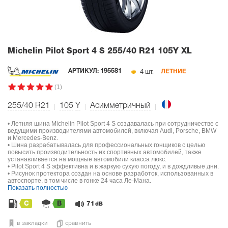
Michelin Pilot Sport 4 S
255/40 R21 105Y XL
4 шт.
АРТИКУЛ:
195581
ЛЕТНИЕ
(1)
255/40 R21
105
Y
Асимметричный
• Летняя шина Michelin Pilot Sport 4 S создавалась при сотрудничестве с
ведущими производителями автомобилей, включая Audi, Porsche, BMW
и Mercedes-Benz.
• Шина разрабатывалась для профессиональных гонщиков с целью
повысить производительность их спортивных автомобилей, также
устанавливается на мощные автомобили класса люкс.
• Pilot Sport 4 S эффективна и в жаркую сухую погоду, и в дождливые дни.
• Рисунок протектора создан на основе разработок, использованных в
автоспорте, в том числе в гонке 24 часа Ле-Мана.
Показать полностью
C
B
71
dB
в закладки
сравнить