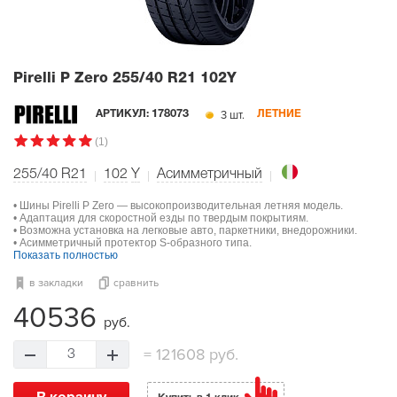
Pirelli P Zero
255/40 R21 102Y
3 шт.
АРТИКУЛ:
178073
ЛЕТНИЕ
(1)
255/40 R21
102
Y
Асимметричный
• Шины Pirelli P Zero — высокопроизводительная летняя модель.
• Адаптация для скоростной езды по твердым покрытиям.
• Возможна установка на легковые авто, паркетники, внедорожники.
• Асимметричный протектор S-образного типа.
Показать полностью
в закладки
сравнить
40536
руб.
=
121608 руб.
3