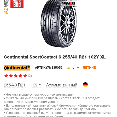
МЕСТО
в тесте
#1
Continental SportContact 6
255/40 R21 102Y XL
6 шт.
АРТИКУЛ:
139052
ЛЕТНИЕ
(2)
255/40 R21
102
Y
Асимметричный
• Новинка в ряде суперскоростных летних шин.
• Уникальный микрогибкий резиновый состав Black Chili создает
сцепление на молекулярном уровне.
• Дополнительный адаптивный слой брекера из гибридного материала
Aralon350™ позволяет развивать скорость вплоть до 350 км/ч.
• Усовершенствованный рисунок проектора со взаимоблокирующимися
элементами, образующими макроблоки.