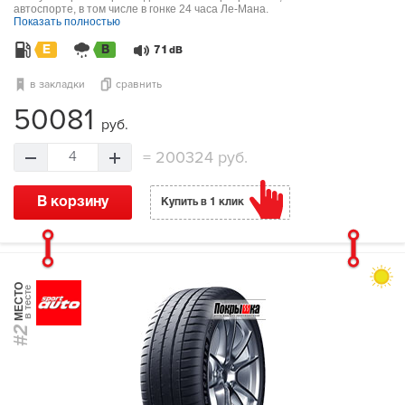
автоспорте, в том числе в гонке 24 часа Ле-Мана.
Показать полностью
E
B
71
dB
в закладки
сравнить
50081
руб.
=
200324 руб.
4
В корзину
Купить в 1 клик
МЕСТО
в тесте
#2