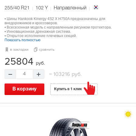
255/40 R21
102
Y
Направленный
• Шины Hankook Kinergy 4S2 X H750A предназначены для
внедорожников и кроссоверов.
• Всесезонная модель с направленным рисунком протектора.
• Инновационная дренажная система.
• Открытое исполнение плечевых секций.
Показать полностью
в закладки
сравнить
25804
руб.
=
103216 руб.
4
В корзину
Купить в 1 клик