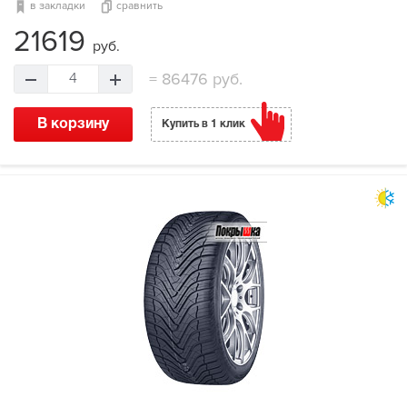
в закладки
сравнить
21619
руб.
=
86476 руб.
4
В корзину
Купить в 1 клик