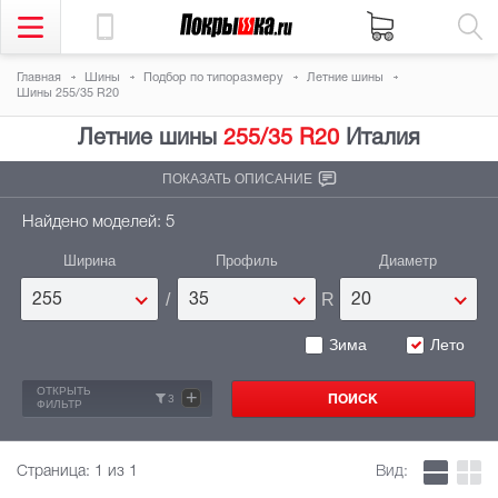
Главная
Шины
Подбор по типоразмеру
Летние шины
Шины 255/35 R20
Летние шины
255/35 R20
Италия
ПОКАЗАТЬ ОПИСАНИЕ
Найдено моделей: 5
Ширина
Профиль
Диаметр
/
R
255
35
20
Зима
Лето
ОТКРЫТЬ
+
3
ФИЛЬТР
Страница:
1
из 1
Вид: