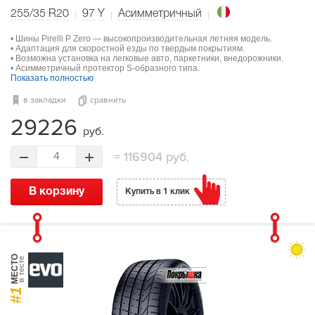
255/35 R20
97
Y
Асимметричный
• Шины Pirelli P Zero — высокопроизводительная летняя модель.
• Адаптация для скоростной езды по твердым покрытиям.
• Возможна установка на легковые авто, паркетники, внедорожники.
• Асимметричный протектор S-образного типа.
Показать полностью
в закладки
сравнить
29226
руб.
=
116904 руб.
4
В корзину
Купить в 1 клик
МЕСТО
в тесте
#1