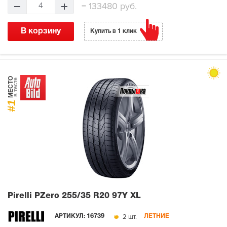
=
133480 руб.
4
В корзину
Купить в 1 клик
МЕСТО
в тесте
#1
Pirelli PZero
255/35 R20 97Y XL
2 шт.
АРТИКУЛ:
16739
ЛЕТНИЕ