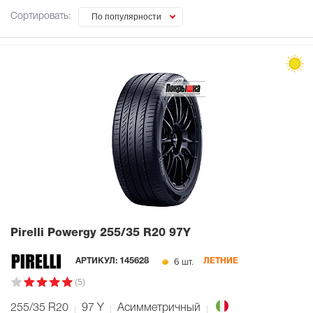
Сортировать:
По популярности
Pirelli Powergy
255/35 R20 97Y
6 шт.
АРТИКУЛ:
145628
ЛЕТНИЕ
(5)
255/35 R20
97
Y
Асимметричный