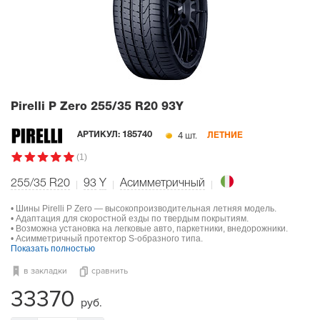
Pirelli P Zero
255/35 R20 93Y
4 шт.
АРТИКУЛ:
185740
ЛЕТНИЕ
(1)
255/35 R20
93
Y
Асимметричный
• Шины Pirelli P Zero — высокопроизводительная летняя модель.
• Адаптация для скоростной езды по твердым покрытиям.
• Возможна установка на легковые авто, паркетники, внедорожники.
• Асимметричный протектор S-образного типа.
Показать полностью
в закладки
сравнить
33370
руб.