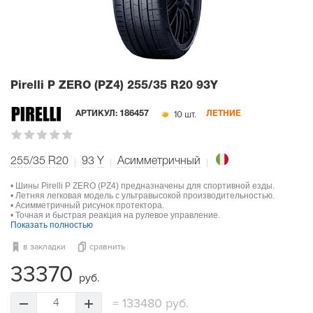
Pirelli P ZERO (PZ4)
255/35 R20 93Y
10 шт.
АРТИКУЛ:
186457
ЛЕТНИЕ
255/35 R20
93
Y
Асимметричный
• Шины Pirelli P ZERO (PZ4) предназначены для спортивной езды.
• Летняя легковая модель с ультравысокой производительностью.
• Асимметричный рисунок протектора.
• Точная и быстрая реакция на рулевое управление.
Показать полностью
в закладки
сравнить
33370
руб.
=
133480 руб.
4