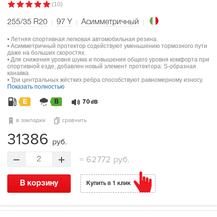
(10)
255/35 R20
97
Y
Асимметричный
• Летняя спортивная легковая автомобильная резина.
• Асимметричный протектор содействуют уменьшению тормозного пути
даже на больших скоростях.
• Для снижения уровня шума и повышения общего уровня комфорта при
спортивной езде, добавлен новый элемент протектора: S-образная
канавка.
• Три центральных жёстких ребра способствуют равномерному износу.
Показать полностью
E
B
70
dB
в закладки
сравнить
31386
руб.
=
62772 руб.
2
В корзину
Купить в 1 клик