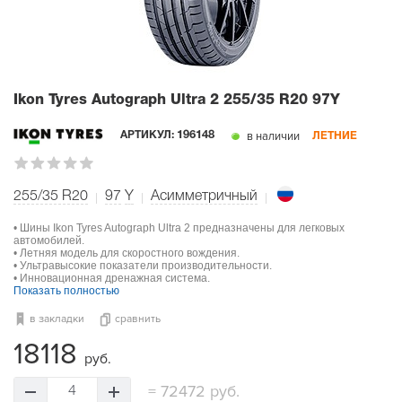
Ikon Tyres Autograph Ultra 2
255/35 R20 97Y
в наличии
АРТИКУЛ:
196148
ЛЕТНИЕ
255/35 R20
97
Y
Асимметричный
• Шины Ikon Tyres Autograph Ultra 2 предназначены для легковых
автомобилей.
• Летняя модель для скоростного вождения.
• Ультравысокие показатели производительности.
• Инновационная дренажная система.
Показать полностью
в закладки
сравнить
18118
руб.
=
72472 руб.
4