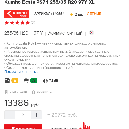
Kumho Ecsta PS71
255/35 R20 97Y XL
2 шт.
АРТИКУЛ:
140554
ЛЕТНИЕ
(2)
255/35 R20
97
Y
Асимметричный
• Kumho Ecsta PS71 — летняя спортивная шина для легковых
автомобилей.
• Рисунок протектора асимметричный, благодаря чему сцепные
свойства с дорожным полотном одинаково высоки как на мокром, так и
сухом покрытии.
• Обладает повышенной устойчивостью на максимальных скоростях.
• Сезон — летние шины (нешипованные).
Показать полностью
E
A
72
dB
в закладки
сравнить
13386
руб.
=
26772 руб.
2