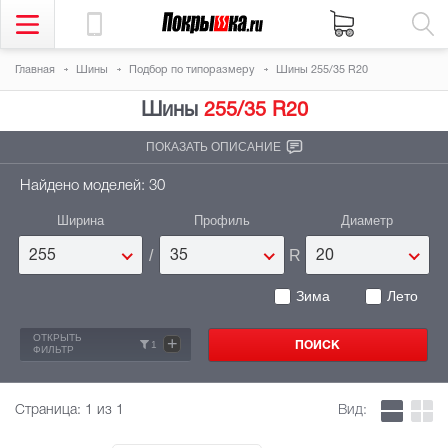
Главная
Шины
Подбор по типоразмеру
Шины 255/35 R20
Шины
255/35 R20
ПОКАЗАТЬ ОПИСАНИЕ
Найдено моделей: 30
Ширина
Профиль
Диаметр
/
R
255
35
20
Зима
Лето
ОТКРЫТЬ
+
1
ФИЛЬТР
Страница:
1
из 1
Вид: