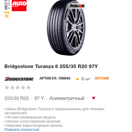
МЕСТО
в тесте
#1
Bridgestone Turanza 6
255/35 R20 97Y
12 шт.
АРТИКУЛ:
196840
ЛЕТНИЕ
255/35 R20
97
Y
Асимметричный
• Шины Bridgestone Turanza 6 предназначены для легковых
автомобилей.
• Летняя премиальная модель.
• Низкое сопротивление качению.
• Широкие водоотводящие каналы.
Показать полностью