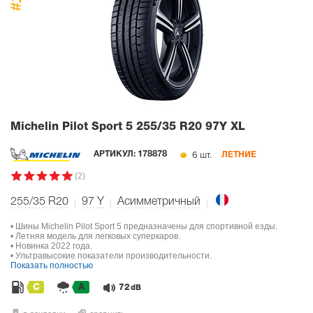
#1
Michelin Pilot Sport 5
255/35 R20 97Y XL
6 шт.
АРТИКУЛ:
178878
ЛЕТНИЕ
(2)
255/35 R20
97
Y
Асимметричный
• Шины Michelin Pilot Sport 5 предназначены для спортивной езды.
• Летняя модель для легковых суперкаров.
• Новинка 2022 года.
• Ультравысокие показатели производительности.
Показать полностью
C
A
72
dB