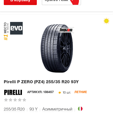
В корзину
Купить в 1 клик
МЕСТО
в тесте
#1
Pirelli P ZERO (PZ4)
255/35 R20 93Y
10 шт.
АРТИКУЛ:
186457
ЛЕТНИЕ
255/35 R20
93
Y
Асимметричный