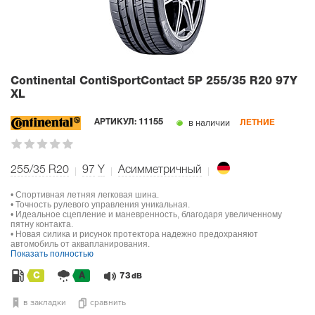
Continental ContiSportContact 5P
255/35 R20 97Y
XL
в наличии
АРТИКУЛ:
11155
ЛЕТНИЕ
255/35 R20
97
Y
Асимметричный
• Спортивная летняя легковая шина.
• Точность рулевого управления уникальная.
• Идеальное сцепление и маневренность, благодаря увеличенному
пятну контакта.
• Новая силика и рисунок протектора надежно предохраняют
автомобиль от аквапланирования.
Показать полностью
C
A
73
dB
в закладки
сравнить