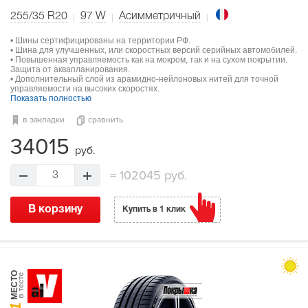
255/35 R20
97
W
Асимметричный
• Шины сертифицированы на территории РФ.
• Шина для улучшенных, или скоростных версий серийных автомобилей.
• Повышенная управляемость как на мокром, так и на сухом покрытии.
Защита от аквапланирования.
• Дополнительный слой из арамидно-нейлоновых нитей для точной
управляемости на высоких скоростях.
Показать полностью
в закладки
сравнить
34015
руб.
=
102045 руб.
3
В корзину
Купить в 1 клик
МЕСТО
в тесте