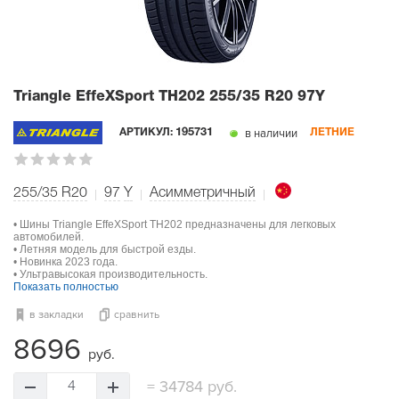
Triangle EffeXSport TH202
255/35 R20 97Y
в наличии
АРТИКУЛ:
195731
ЛЕТНИЕ
255/35 R20
97
Y
Асимметричный
• Шины Triangle EffeXSport TH202 предназначены для легковых
автомобилей.
• Летняя модель для быстрой езды.
• Новинка 2023 года.
• Ультравысокая производительность.
Показать полностью
в закладки
сравнить
8696
руб.
=
34784 руб.
4