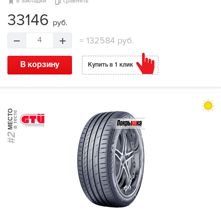
в закладки
сравнить
33146
руб.
=
132584 руб.
4
В корзину
Купить в 1 клик
МЕСТО
в тесте
#2