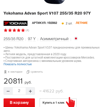
Yokohama Advan Sport V107
255/35 R20 97Y
2 шт.
АРТИКУЛ:
192862
ЛЕТНИЕ
(4)
255/35 R20
97
Y
Асимметричный
• Шины Yokohama Advan Sport V107 предназначены для премиальных
авто.
• Летняя модель, представленная в 2020 году.
• Поставляется для штатной комплектации кроссоверов Mercedes.
• Спортивная авторезина с минимальным уровнем шума.
Показать полностью
в закладки
сравнить
20811
руб.
=
41622 руб.
2
В корзину
Купить в 1 клик