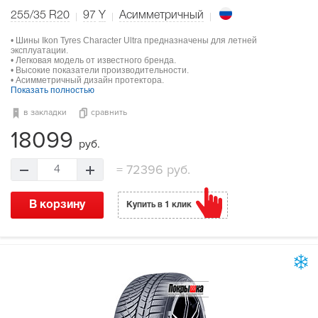
255/35 R20
97
Y
Асимметричный
• Шины Ikon Tyres Character Ultra предназначены для летней
эксплуатации.
• Легковая модель от известного бренда.
• Высокие показатели производительности.
• Асимметричный дизайн протектора.
Показать полностью
в закладки
сравнить
18099
руб.
=
72396 руб.
4
В корзину
Купить в 1 клик