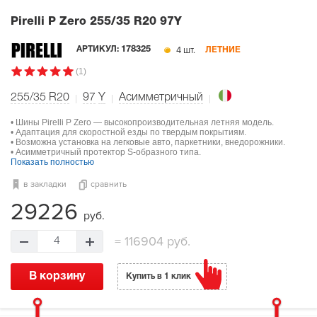
Pirelli P Zero
255/35 R20 97Y
4 шт.
АРТИКУЛ:
178325
ЛЕТНИЕ
(1)
255/35 R20
97
Y
Асимметричный
• Шины Pirelli P Zero — высокопроизводительная летняя модель.
• Адаптация для скоростной езды по твердым покрытиям.
• Возможна установка на легковые авто, паркетники, внедорожники.
• Асимметричный протектор S-образного типа.
Показать полностью
в закладки
сравнить
29226
руб.
=
116904 руб.
4
В корзину
Купить в 1 клик