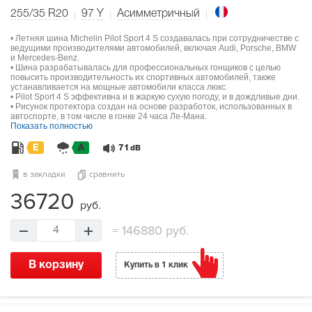
255/35 R20
97
Y
Асимметричный
• Летняя шина Michelin Pilot Sport 4 S создавалась при сотрудничестве с
ведущими производителями автомобилей, включая Audi, Porsche, BMW
и Mercedes-Benz.
• Шина разрабатывалась для профессиональных гонщиков с целью
повысить производительность их спортивных автомобилей, также
устанавливается на мощные автомобили класса люкс.
• Pilot Sport 4 S эффективна и в жаркую сухую погоду, и в дождливые дни.
• Рисунок протектора создан на основе разработок, использованных в
автоспорте, в том числе в гонке 24 часа Ле-Мана.
Показать полностью
E
A
71
dB
в закладки
сравнить
36720
руб.
=
146880 руб.
4
В корзину
Купить в 1 клик