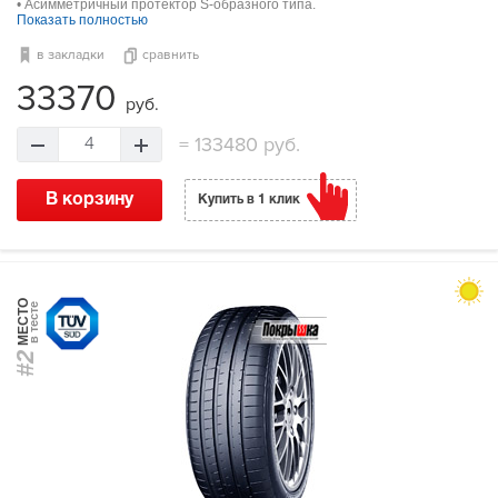
• Асимметричный протектор S-образного типа.
Показать полностью
в закладки
сравнить
33370
руб.
=
133480 руб.
4
В корзину
Купить в 1 клик
МЕСТО
в тесте
#2