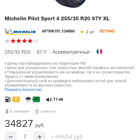
Michelin Pilot Sport 4
255/35 R20 97Y XL
2 шт.
АРТИКУЛ:
134860
ЛЕТНИЕ
(1)
255/35 R20
97
Y
Асимметричный
• Шины сертифицированы на территории РФ.
• Шина для улучшенных, или скоростных версий серийных автомобилей.
• Повышенная управляемость как на мокром, так и на сухом покрытии.
Защита от аквапланирования.
• Дополнительный слой из арамидно-нейлоновых нитей для точной
управляемости на высоких скоростях.
Показать полностью
E
A
71
dB
в закладки
сравнить
34827
руб.
=
69654 руб.
2