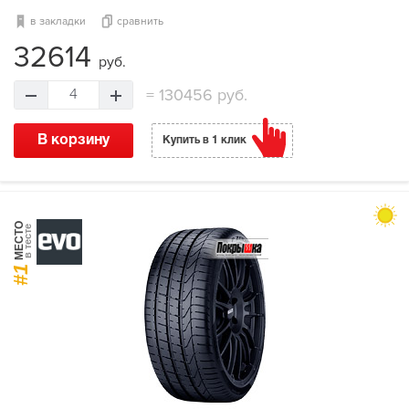
в закладки
сравнить
32614
руб.
=
130456 руб.
4
В корзину
Купить в 1 клик
МЕСТО
в тесте
#1