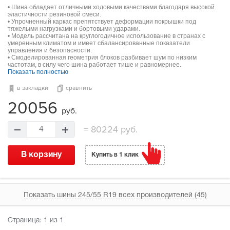
• Шина обладает отличными ходовыми качествами благодаря высокой
эластичности резиновой смеси.
• Упрочненный каркас препятствует деформации покрышки под
тяжелыми нагрузками и бортовыми ударами.
• Модель рассчитана на круглогодичное использование в странах с
умеренным климатом и имеет сбалансированные показатели
управления и безопасности.
• Смоделированная геометрия блоков разбивает шум по низким
частотам, в силу чего шина работает тише и равномернее.
Показать полностью
в закладки
сравнить
20056
руб.
=
80224 руб.
4
В корзину
Купить в 1 клик
Показать шины 245/55 R19 всех производителей (45)
Страница:
1
из 1