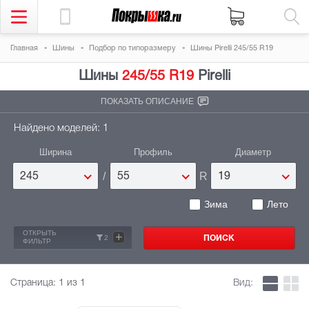
Главная
Шины
Подбор по типоразмеру
Шины Pirelli 245/55 R19
Шины
245/55 R19
Pirelli
ПОКАЗАТЬ ОПИСАНИЕ
Найдено моделей: 1
Ширина
Профиль
Диаметр
/
R
245
55
19
Зима
Лето
ОТКРЫТЬ
+
2
ФИЛЬТР
Страница:
1
из 1
Вид: