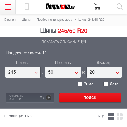
Главная
Шины
Подбор по типоразмеру
Шины 245/50 R20
Шины
245/50 R20
ПОКАЗАТЬ ОПИСАНИЕ
Найдено моделей: 11
Ширина
Профиль
Диаметр
/
R
245
50
20
Зима
Лето
ОТКРЫТЬ
+
1
ФИЛЬТР
Страница:
1
из 1
Вид: