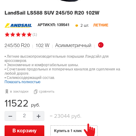
LandSail LS588 SUV
245/50 R20 102W
2 шт.
АРТИКУЛ:
139541
ЛЕТНИЕ
(1)
245/50 R20
102
W
Асимметричный
• Летние высокопроизводительные покрышки Лэндсэйл для
кроссоверов.
• Экономичные и комфортабельные шины.
• Сочетание продольных и поперечных каналов для сцепления на
любой дороге.
• Силикосодержащий состав.
Показать полностью
в закладки
сравнить
11522
руб.
=
23044 руб.
2
В корзину
Купить в 1 клик