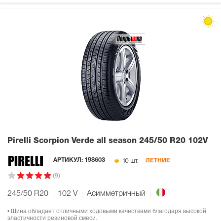
Pirelli Scorpion Verde all season
245/50 R20 102V
10 шт.
АРТИКУЛ:
198603
ЛЕТНИЕ
(9)
245/50 R20
102
V
Асимметричный
• Шина обладает отличными ходовыми качествами благодаря высокой
эластичности резиновой смеси.