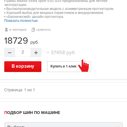
• Шины Maxxis Victra Sport VS5 SUV предназначены для летней
эксплуатации.
• Высокопроизводительная модель с асимметричным протектором.
• Хороший выбор для мощных паркетников и внедорожников.
• «Бионический» дизайн протектора.
Показать полностью
в закладки
сравнить
18729
руб.
=
37458 руб.
2
В корзину
Купить в 1 клик
Страница:
1
из 1
ПОДБОР ШИН ПО МАШИНЕ