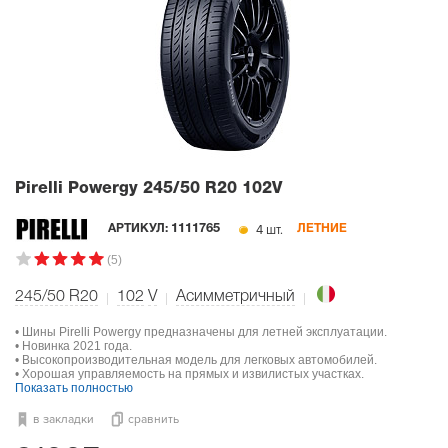
Pirelli Powergy
245/50 R20 102V
4 шт.
АРТИКУЛ:
1111765
ЛЕТНИЕ
(5)
245/50 R20
102
V
Асимметричный
• Шины Pirelli Powergy предназначены для летней эксплуатации.
• Новинка 2021 года.
• Высокопроизводительная модель для легковых автомобилей.
• Хорошая управляемость на прямых и извилистых участках.
Показать полностью
в закладки
сравнить