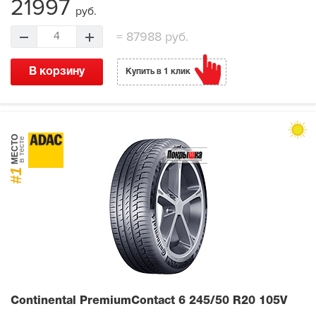
21997
руб.
=
87988 руб.
4
В корзину
Купить в 1 клик
МЕСТО
в тесте
#1
Continental PremiumContact 6
245/50 R20 105V