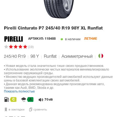
Pirelli Cinturato P7
245/40 R19 98Y XL Runflat
в наличии
АРТИКУЛ:
118488
ЛЕТНИЕ
(19)
245/40 R19
98
Y
Runflat
Асимметричный
• Новая модель стала значительно тише своих предшественников.
• Использование экологически чистых материалов минимализировало
загрязнение окружающей среды.
• Множество ведущих производителей автомобилей используют данные
шины в базовой комплектации своих автомобилей.
• Данная модель рекомендована ведущими производителями авто,
такими как Audi, BMD, Skoda и др.
Показать полностью
C
A
70
dB
в закладки
сравнить