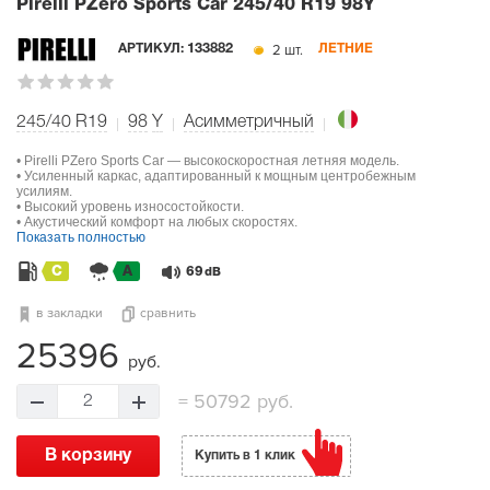
Pirelli PZero Sports Car
245/40 R19 98Y
2 шт.
АРТИКУЛ:
133882
ЛЕТНИЕ
245/40 R19
98
Y
Асимметричный
• Pirelli PZero Sports Car — высокоскоростная летняя модель.
• Усиленный каркас, адаптированный к мощным центробежным
усилиям.
• Высокий уровень износостойкости.
• Акустический комфорт на любых скоростях.
Показать полностью
C
A
69
dB
в закладки
сравнить
25396
руб.
=
50792 руб.
2
В корзину
Купить в 1 клик