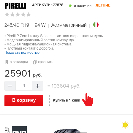
в наличии
АРТИКУЛ:
177878
ЛЕТНИЕ
245/40 R19
94
W
Асимметричный
• Pirelli P Zero Luxury Saloon — летняя скоростная модель.
• Модернизированный состав компаунда.
• Мощная гидроэвакуационная система.
• Плотный контакт с дорогой.
Показать полностью
в закладки
сравнить
25901
руб.
=
103604 руб.
4
В корзину
Купить в 1 клик
МЕСТО