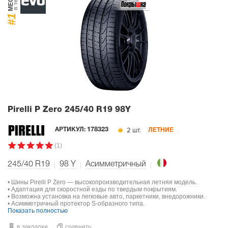
в тесте
#1
Pirelli P Zero
245/40 R19 98Y
2 шт.
АРТИКУЛ:
178323
ЛЕТНИЕ
(1)
245/40 R19
98
Y
Асимметричный
• Шины Pirelli P Zero — высокопроизводительная летняя модель.
• Адаптация для скоростной езды по твердым покрытиям.
• Возможна установка на легковые авто, паркетники, внедорожники.
• Асимметричный протектор S-образного типа.
Показать полностью
в закладки
сравнить