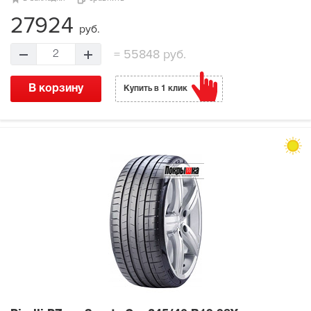
27924
руб.
=
55848 руб.
2
В корзину
Купить в 1 клик