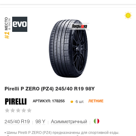
МЕСТО
в тесте
#1
Pirelli P ZERO (PZ4)
245/40 R19 98Y
6 шт.
АРТИКУЛ:
178255
ЛЕТНИЕ
245/40 R19
98
Y
Асимметричный
• Шины Pirelli P ZERO (PZ4) предназначены для спортивной езды.