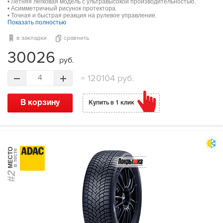
• Летняя легковая модель с ультравысокой производительностью.
• Асимметричный рисунок протектора.
• Точная и быстрая реакция на рулевое управление.
Показать полностью
в закладки
сравнить
30026
руб.
=
120104 руб.
4
В корзину
Купить в 1 клик
МЕСТО
в тесте
#2