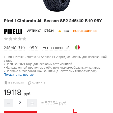
Pirelli Cinturato All Season SF2
245/40 R19 98Y
3 шт.
АРТИКУЛ:
178934
ВСЕСЕЗОННЫЕ
245/40 R19
98
Y
Направленный
• Шины Pirelli Cinturato All Season SF2 предназначены для всесезонной
езды.
• Новинка 2021 года для легковых автомобилей.
• Направленный протектор с обилием «пальмообразных» канавок.
• Наличие антипрокольной защиты (в некоторых типоразмерах).
Показать полностью
в закладки
сравнить
19118
руб.
=
57354 руб.
3