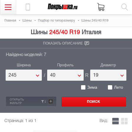
Главная
Шины
Подбор по типоразмеру
Шины 245/40 R19
Шины
245/40 R19
Италия
ПОКАЗАТЬ ОПИСАНИЕ
Найдено моделей: 7
Ширина
Профиль
Диаметр
/
R
245
40
19
Зима
Лето
ОТКРЫТЬ
+
1
ФИЛЬТР
Страница:
1
из 1
Вид: