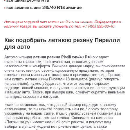
245/40 R18
все шины
245/40 R18 зимние
все зимние шины
Некоторых моделей шин может не быть на складе. Информацию о
наличии товара вы можете уточнить по тел:
+7 (495) 995-80-40
Как подобрать летнюю резину Пирелли
для авто
Автомобильная
обладает
летняя резина Pirelli 245/40 R18
отличным качеством, практичностью, высоким уровнем
безопасности и комфорта. Выбирая данную марку, вы приобретаете
очень качественную сертифицированную продукцию, которая
отвечает всем мировым стандартам в производстве шин. Прежде
чем купить летние шины Пирелли 18 диаметра (радиус говорить
неправильно), нужно убедиться, что этот размер покрышек
подходит вашей машине, и он указан в инструкции по эксплуатации
к вашему авто. Также, при выборе шин, следует обратить внимание
на индекс скорости и нагрузки.
Если вы сомневаетесь, что данный размер подходит к вашему
автомобилю, то вы можете позвонить нам по любому телефону,
указанному на нашем сайте, и мы с удовольствием поможем вам
правильно подобрать летние колеса. Специалисты компании
«Покрышка.ру» имеют большой опыт работы, и помогут вам
выбирать лучшие модели по приемлемым ценам, а также