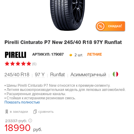
Pirelli Cinturato P7 New
245/40 R18 97Y Runflat
2 шт.
АРТИКУЛ:
179087
ЛЕТНИЕ
(6)
245/40 R18
97
Y
Runflat
Асимметричный
• Шины Pirelli Cinturato P7 New относятся к премиум-сегменту.
• Летняя высокопроизводительная модель для легковых автомобилей.
• Расширенные дренажные каналы.
• Стойкая к истираниям резиновая смесь.
Показать полностью
в закладки
сравнить
23337 руб.
18990
руб.