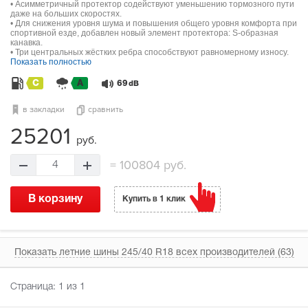
• Асимметричный протектор содействуют уменьшению тормозного пути
даже на больших скоростях.
• Для снижения уровня шума и повышения общего уровня комфорта при
спортивной езде, добавлен новый элемент протектора: S-образная
канавка.
• Три центральных жёстких ребра способствуют равномерному износу.
Показать полностью
C
A
69
dB
в закладки
сравнить
25201
руб.
=
100804 руб.
4
В корзину
Купить в 1 клик
Показать летние шины 245/40 R18 всех производителей (63)
Страница:
1
из 1