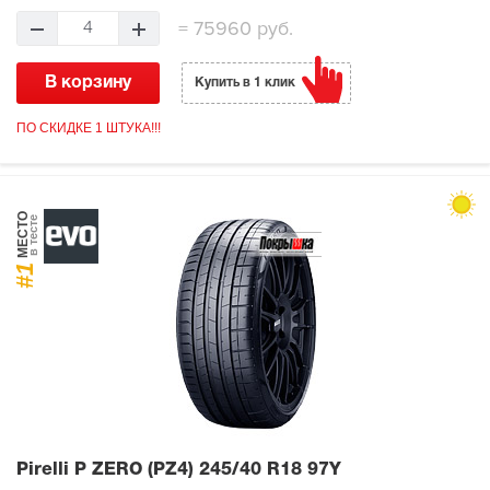
=
75960 руб.
4
В корзину
Купить в 1 клик
ПО СКИДКЕ 1 ШТУКА!!!
МЕСТО
в тесте
#1
Pirelli P ZERO (PZ4)
245/40 R18 97Y