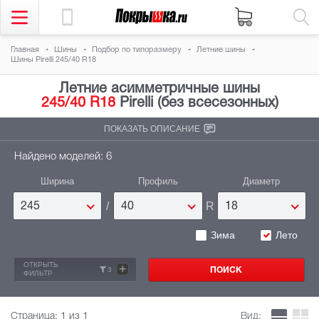
Главная
Шины
Подбор по типоразмеру
Летние шины
Шины Pirelli 245/40 R18
Летние асимметричные шины
245/40 R18
Pirelli (без всесезонных)
ПОКАЗАТЬ ОПИСАНИЕ
Найдено моделей: 6
Ширина
Профиль
Диаметр
/
R
245
40
18
Зима
Лето
ОТКРЫТЬ
+
3
ФИЛЬТР
Страница:
1
из 1
Вид: