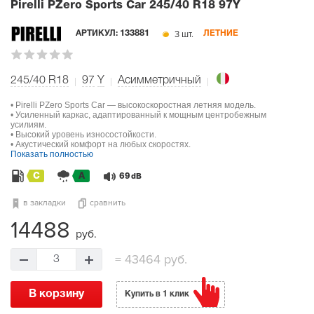
Pirelli PZero Sports Car
245/40 R18 97Y
3 шт.
АРТИКУЛ:
133881
ЛЕТНИЕ
245/40 R18
97
Y
Асимметричный
• Pirelli PZero Sports Car — высокоскоростная летняя модель.
• Усиленный каркас, адаптированный к мощным центробежным
усилиям.
• Высокий уровень износостойкости.
• Акустический комфорт на любых скоростях.
Показать полностью
C
A
69
dB
в закладки
сравнить
14488
руб.
=
43464 руб.
3
В корзину
Купить в 1 клик