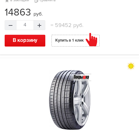
в закладки
сравнить
14863
руб.
=
59452 руб.
4
В корзину
Купить в 1 клик