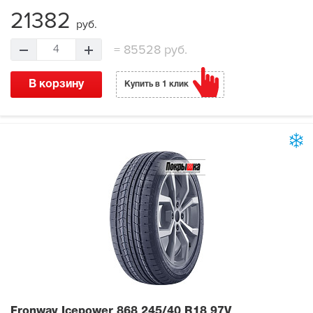
21382
руб.
=
85528 руб.
4
В корзину
Купить в 1 клик
Fronway Icepower 868
245/40 R18 97V