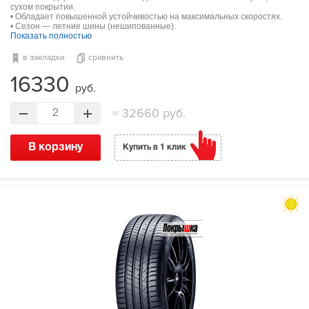
сухом покрытии.
• Обладает повышенной устойчивостью на максимальных скоростях.
• Сезон — летние шины (нешипованные).
Показать полностью
в закладки
сравнить
16330
руб.
=
32660 руб.
2
В корзину
Купить в 1 клик