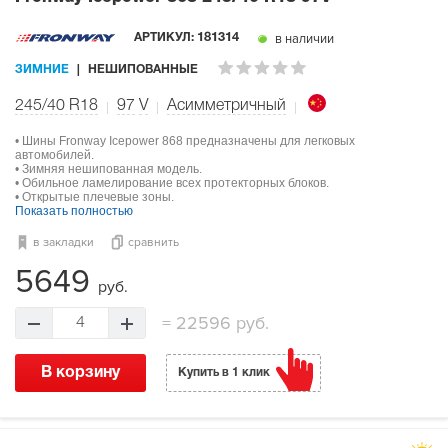
в наличии
АРТИКУЛ:
181314
ЗИМНИЕ
НЕШИПОВАННЫЕ
245/40 R18
97
V
Асимметричный
• Шины Fronway Icepower 868 предназначены для легковых
автомобилей.
• Зимняя нешипованная модель.
• Обильное ламелирование всех протекторных блоков.
• Открытые плечевые зоны.
Показать полностью
в закладки
сравнить
5649
руб.
=
22596 руб.
4
В корзину
Купить в 1 клик