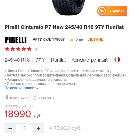
Pirelli Cinturato P7 New
245/40 R18 97Y Runflat
2 шт.
АРТИКУЛ:
179087
ЛЕТНИЕ
(6)
245/40 R18
97
Y
Runflat
Асимметричный
• Шины Pirelli Cinturato P7 New относятся к премиум-сегменту.
• Летняя высокопроизводительная модель для легковых автомобилей.
• Расширенные дренажные каналы.
• Стойкая к истираниям резиновая смесь.
Показать полностью
в закладки
сравнить
23337 руб.
18990
руб.
=
75960 руб.
4