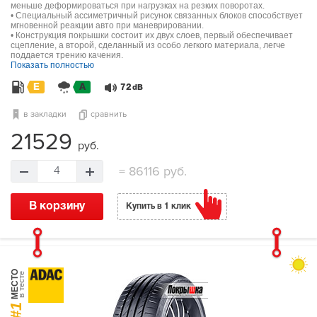
меньше деформироваться при нагрузках на резких поворотах.
• Специальный ассиметричный рисунок связанных блоков способствует
мгновенной реакции авто при маневрировании.
• Конструкция покрышки состоит их двух слоев, первый обеспечивает
сцепление, а второй, сделанный из особо легкого материала, легче
поддается трению качения.
Показать полностью
E
A
72
dB
в закладки
сравнить
21529
руб.
=
86116 руб.
4
В корзину
Купить в 1 клик
МЕСТО
в тесте
#1