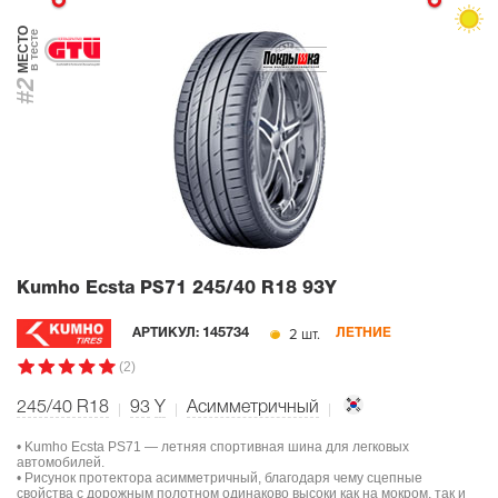
МЕСТО
в тесте
#2
Kumho Ecsta PS71
245/40 R18 93Y
2 шт.
АРТИКУЛ:
145734
ЛЕТНИЕ
(2)
245/40 R18
93
Y
Асимметричный
• Kumho Ecsta PS71 — летняя спортивная шина для легковых
автомобилей.
• Рисунок протектора асимметричный, благодаря чему сцепные
свойства с дорожным полотном одинаково высоки как на мокром, так и