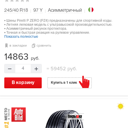
245/40 R18
97
Y
Асимметричный
• Шины Pirelli P ZERO (PZ4) предназначены для спортивной езды.
• Летняя легковая модель с ультравысокой производительностью.
• Асимметричный рисунок протектора.
• Точная и быстрая реакция на рулевое управление.
Показать полностью
в закладки
сравнить
14863
руб.
=
59452 руб.
4
В корзину
Купить в 1 клик
МЕСТО
в тесте
#1