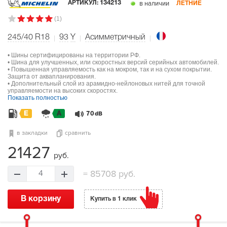
в наличии
АРТИКУЛ:
134213
ЛЕТНИЕ
(1)
245/40 R18
93
Y
Асимметричный
• Шины сертифицированы на территории РФ.
• Шина для улучшенных, или скоростных версий серийных автомобилей.
• Повышенная управляемость как на мокром, так и на сухом покрытии.
Защита от аквапланирования.
• Дополнительный слой из арамидно-нейлоновых нитей для точной
управляемости на высоких скоростях.
Показать полностью
E
A
70
dB
в закладки
сравнить
21427
руб.
=
85708 руб.
4
В корзину
Купить в 1 клик