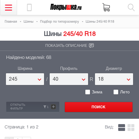
Главная
Шины
Подбор по типоразмеру
Шины 245/40 R18
Шины
245/40 R18
ПОКАЗАТЬ ОПИСАНИЕ
Найдено моделей: 68
Ширина
Профиль
Диаметр
/
R
245
40
18
Зима
Лето
ОТКРЫТЬ
+
1
ФИЛЬТР
Страница:
1
из 2
Вид: