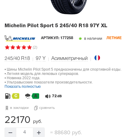
Michelin Pilot Sport 5
245/40 R18 97Y XL
в наличии
АРТИКУЛ:
177258
ЛЕТНИЕ
(2)
245/40 R18
97
Y
Асимметричный
• Шины Michelin Pilot Sport 5 предназначены для спортивной езды.
• Летняя модель для легковых суперкаров.
• Новинка 2022 года.
• Ультравысокие показатели производительности.
Показать полностью
C
A
72
dB
в закладки
сравнить
22170
руб.
=
88680 руб.
4