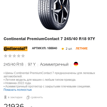
Continental PremiumContact 7
245/40 R18 97Y
2 шт.
АРТИКУЛ:
188840
ЛЕТНИЕ
245/40 R18
97
Y
Асимметричный
• Шины Continental PremiumContact 7 предназначены для легковых
автомобилей.
• Летняя модель для машин с любым типом привода.
• Новинка 2022 года.
• Асимметричный протектор с закрытыми плечевыми секциями.
Показать полностью
в закладки
сравнить
21936