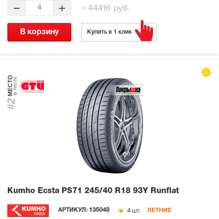
=
44416 руб.
4
В корзину
Купить в 1 клик
МЕСТО
в тесте
#2
Kumho Ecsta PS71
245/40 R18 93Y Runflat
4 шт.
АРТИКУЛ:
135048
ЛЕТНИЕ