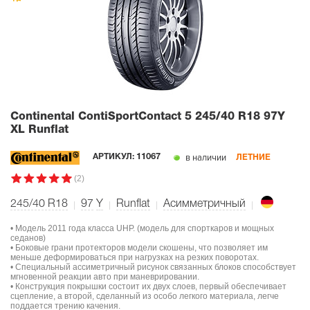
Continental ContiSportContact 5
245/40 R18 97Y
XL Runflat
в наличии
АРТИКУЛ:
11067
ЛЕТНИЕ
(2)
245/40 R18
97
Y
Runflat
Асимметричный
• Модель 2011 года класса UHP. (модель для спорткаров и мощных
седанов)
• Боковые грани протекторов модели скошены, что позволяет им
меньше деформироваться при нагрузках на резких поворотах.
• Специальный ассиметричный рисунок связанных блоков способствует
мгновенной реакции авто при маневрировании.
• Конструкция покрышки состоит их двух слоев, первый обеспечивает
сцепление, а второй, сделанный из особо легкого материала, легче
поддается трению качения.