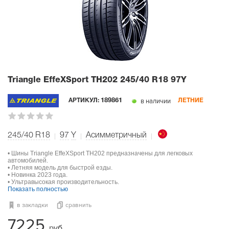
Triangle EffeXSport TH202
245/40 R18 97Y
в наличии
АРТИКУЛ:
189861
ЛЕТНИЕ
245/40 R18
97
Y
Асимметричный
• Шины Triangle EffeXSport TH202 предназначены для легковых
автомобилей.
• Летняя модель для быстрой езды.
• Новинка 2023 года.
• Ультравысокая производительность.
Показать полностью
в закладки
сравнить
7225
руб.