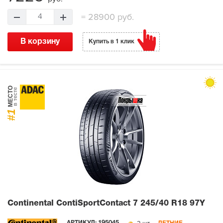
=
28900 руб.
4
В корзину
Купить в 1 клик
МЕСТО
в тесте
#1
Continental ContiSportContact 7
245/40 R18 97Y
АРТИКУЛ: