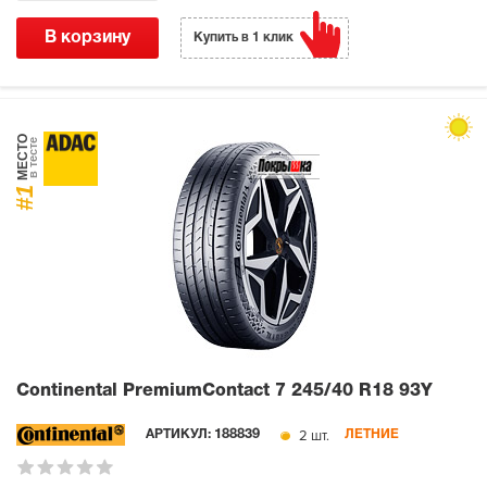
В корзину
Купить в 1 клик
МЕСТО
в тесте
#1
Continental PremiumContact 7
245/40 R18 93Y
2 шт.
АРТИКУЛ:
188839
ЛЕТНИЕ