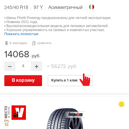
245/40 R18
97
Y
Асимметричный
• Шины Pirelli Powergy предназначены для летней эксплуатации.
• Новинка 2021 года.
• Высокопроизводительная модель для легковых автомобилей.
• Хорошая управляемость на прямых и извилистых участках.
Показать полностью
в закладки
сравнить
14068
руб.
=
56272 руб.
4
В корзину
Купить в 1 клик
МЕСТО
в тесте
#3