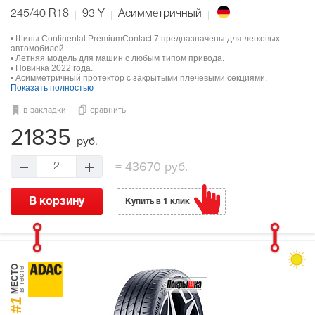
245/40 R18
93
Y
Асимметричный
• Шины Continental PremiumContact 7 предназначены для легковых
автомобилей.
• Летняя модель для машин с любым типом привода.
• Новинка 2022 года.
• Асимметричный протектор с закрытыми плечевыми секциями.
Показать полностью
в закладки
сравнить
21835
руб.
=
43670 руб.
2
В корзину
Купить в 1 клик
МЕСТО
в тесте
#1