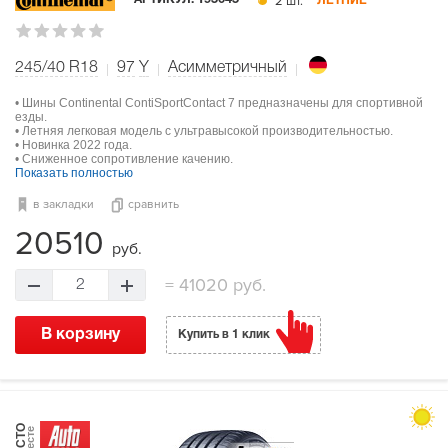
2 шт.
195045
ЛЕТНИЕ
245/40 R18
97
Y
Асимметричный
• Шины Continental ContiSportContact 7 предназначены для спортивной
езды.
• Летняя легковая модель с ультравысокой производительностью.
• Новинка 2022 года.
• Сниженное сопротивление качению.
Показать полностью
в закладки
сравнить
20510
руб.
=
41020 руб.
2
В корзину
Купить в 1 клик
МЕСТО
в тесте