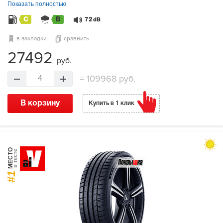
Показать полностью
C
B
72
dB
в закладки
сравнить
27492
руб.
=
109968 руб.
4
В корзину
Купить в 1 клик
МЕСТО
в тесте
#1