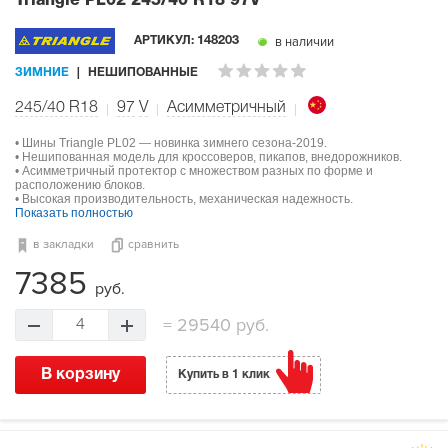
Triangle PL02
245/40 R18 97V
в наличии
АРТИКУЛ:
148203
ЗИМНИЕ
НЕШИПОВАННЫЕ
245/40 R18
97
V
Асимметричный
• Шины Triangle PL02 — новинка зимнего сезона-2019.
• Нешипованная модель для кроссоверов, пикапов, внедорожников.
• Асимметричный протектор с множеством разных по форме и
расположению блоков.
• Высокая производительность, механическая надежность.
Показать полностью
в закладки
сравнить
7385
руб.
=
29540 руб.
4
В корзину
Купить в 1 клик