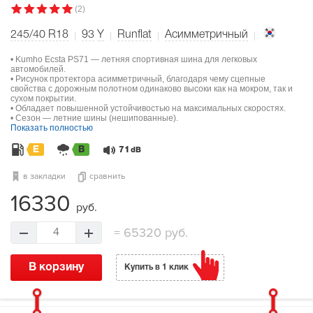
(2)
245/40 R18
93
Y
Runflat
Асимметричный
• Kumho Ecsta PS71 — летняя спортивная шина для легковых
автомобилей.
• Рисунок протектора асимметричный, благодаря чему сцепные
свойства с дорожным полотном одинаково высоки как на мокром, так и
сухом покрытии.
• Обладает повышенной устойчивостью на максимальных скоростях.
• Сезон — летние шины (нешипованные).
Показать полностью
E
B
71
dB
в закладки
сравнить
16330
руб.
=
65320 руб.
4
В корзину
Купить в 1 клик