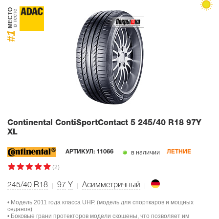
МЕСТО
в тесте
#1
Continental ContiSportContact 5
245/40 R18 97Y
XL
в наличии
АРТИКУЛ:
11066
ЛЕТНИЕ
(2)
245/40 R18
97
Y
Асимметричный
• Модель 2011 года класса UHP. (модель для спорткаров и мощных
седанов)
• Боковые грани протекторов модели скошены, что позволяет им