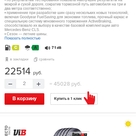
• по результатам тестирования показала наилучшие результаты на
мокрой и сухой дороге, сократив тормозной путь автомобиля на три и
два метра соответственно;
• применение при разработке шин сразу нескольких новых технологий,
включая Goodyear FuelSaving для экономии топлива, прочный каркас и
специальную систему мгновенного торможения ActiveBraking,
способствовало их выбору в качестве базовой комплектации авто
Mercedes-Benz CLS.
• Сезон — летние шины.
Показать полностью
C
A
71
dB
в закладки
сравнить
22514
руб.
=
45028 руб.
2
В корзину
Купить в 1 клик
МЕСТО
в тесте