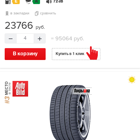
E
A
72
dB
в закладки
сравнить
23766
руб.
=
95064 руб.
4
В корзину
Купить в 1 клик
МЕСТО
в тесте
#3