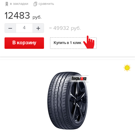
в закладки
сравнить
12483
руб.
=
49932 руб.
4
В корзину
Купить в 1 клик