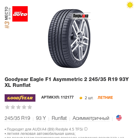
МЕСТО
в тесте
#3
Goodyear Eagle F1 Asymmetric 2
245/35 R19 93Y
XL Runflat
2 шт.
АРТИКУЛ:
112177
ЛЕТНИЕ
245/35 R19
93
Y
Runflat
Асимметричный
• Подходят для AUDI A4 (B9) Restyle 4.5 TFSi
• летняя легковая автомобильная шина;