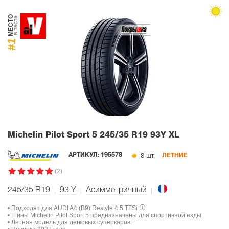
МЕСТО
в тесте
#1
Michelin Pilot Sport 5
245/35 R19 93Y XL
8 шт.
АРТИКУЛ:
195578
ЛЕТНИЕ
(2)
245/35 R19
93
Y
Асимметричный
• Подходят для AUDI A4 (B9) Restyle 4.5 TFSi
• Шины Michelin Pilot Sport 5 предназначены для спортивной езды.
• Летняя модель для легковых суперкаров.