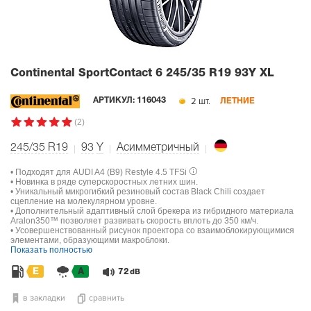
Continental SportContact 6
245/35 R19 93Y XL
2 шт.
АРТИКУЛ:
116043
ЛЕТНИЕ
(2)
245/35 R19
93
Y
Асимметричный
• Подходят для AUDI A4 (B9) Restyle 4.5 TFSi
• Новинка в ряде суперскоростных летних шин.
• Уникальный микрогибкий резиновый состав Black Chili создает
сцепление на молекулярном уровне.
• Дополнительный адаптивный слой брекера из гибридного материала
Aralon350™ позволяет развивать скорость вплоть до 350 км/ч.
• Усовершенствованный рисунок проектора со взаимоблокирующимися
элементами, образующими макроблоки.
Показать полностью
E
A
72
dB
в закладки
сравнить