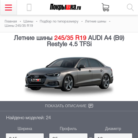
Главная
Шины
Подбор по типоразмеру
Летние шины
Шины 245/35 R19
Летние шины
245/35 R19
AUDI A4 (B9)
Restyle 4.5 TFSi
ПОКАЗАТЬ ОПИСАНИЕ
Найдено моделей: 24
Ширина
Профиль
Диаметр