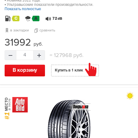
• Новинка 2022 года.
• Ультравысокие показатели производительности.
Показать полностью
C
A
72
dB
в закладки
сравнить
31992
руб.
=
127968 руб.
4
В корзину
Купить в 1 клик
МЕСТО
в тесте
#1