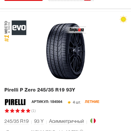
МЕСТО
в тесте
#1
Pirelli P Zero
245/35 R19 93Y
4 шт.
АРТИКУЛ:
184564
ЛЕТНИЕ
(1)
245/35 R19
93
Y
Асимметричный