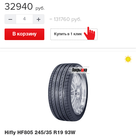
32940
руб.
=
131760 руб.
4
В корзину
Купить в 1 клик
Hifly HF805
245/35 R19 93W