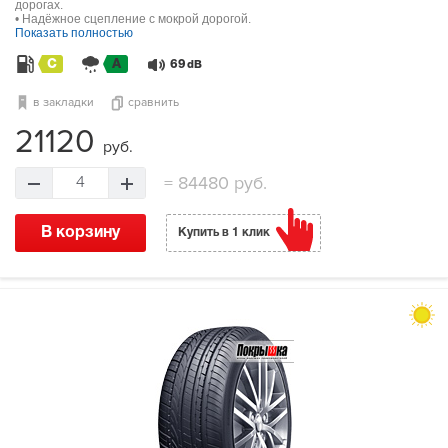
дорогах.
• Надёжное сцепление с мокрой дорогой.
Показать полностью
C
A
69
dB
в закладки
сравнить
21120
руб.
=
84480 руб.
4
В корзину
Купить в 1 клик