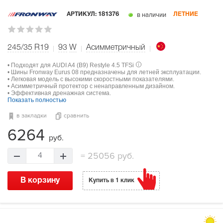
в наличии
АРТИКУЛ:
181376
ЛЕТНИЕ
245/35 R19
93
W
Асимметричный
• Подходят для AUDI A4 (B9) Restyle 4.5 TFSi
• Шины Fronway Eurus 08 предназначены для летней эксплуатации.
• Легковая модель с высокими скоростными показателями.
• Асимметричный протектор с ненаправленным дизайном.
• Эффективная дренажная система.
Показать полностью
в закладки
сравнить
6264
руб.
=
25056 руб.
4
В корзину
Купить в 1 клик