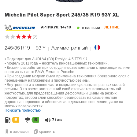
Michelin Pilot Super Sport
245/35 R19 93Y XL
в наличии
АРТИКУЛ:
14710
ЛЕТНИЕ
(2)
245/35 R19
93
Y
Асимметричный
• Подходят для AUDI A4 (B9) Restyle 4.5 TFSi
• Модель 2011 года – носитель инновационных технологий.
• Дизайн разработан при сотрудничестве компании с производителями
спортивных авто BMW, Ferrari и Porsche.
• При создании модели была применена технология брекерного слоя с
переменным натяжением и прочностью резины.
• Внутренняя и внешняя части покрышки сделаны из разных смесей
резины. В то время как внешний слой отличается исключительной
жесткостью, для предотвращения деформации шины на резких
поворотах, второй слой способен реагировать на самые мелкие
дорожные неровности обеспечивая идеальное сцепление, даже на
мокрых поверхностях.
Показать полностью
E
B
71
dB
в закладки
сравнить