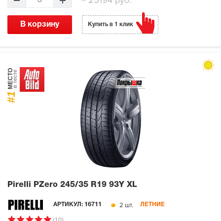
=
25194 руб.
3
В корзину
Купить в 1 клик
МЕСТО
в тесте
#1
Pirelli PZero
245/35 R19 93Y XL
2 шт.
АРТИКУЛ:
16711
ЛЕТНИЕ
(10)