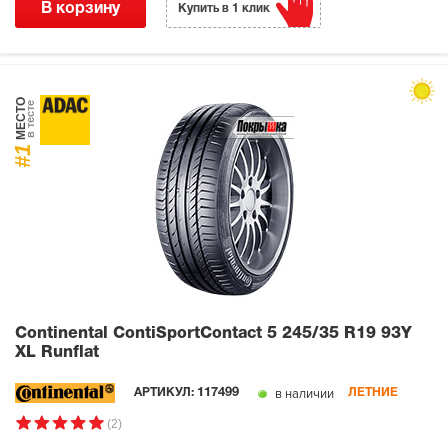
В корзину
Купить в 1 клик
МЕСТО
в тесте
#1
Continental ContiSportContact 5
245/35 R19 93Y
XL Runflat
в наличии
АРТИКУЛ:
117499
ЛЕТНИЕ
(2)