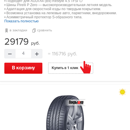
• Подходят для AUDI A4 (B9) Restyle 4.5 TFSi
• Шины Pirelli P Zero — высокопроизводительная летняя модель.
• Адаптация для скоростной езды по твердым покрытиям.
• Возможна установка на легковые авто, паркетники, внедорожники.
• Асимметричный протектор S-образного типа.
Показать полностью
в закладки
сравнить
29179
руб.
=
116716 руб.
4
В корзину
Купить в 1 клик