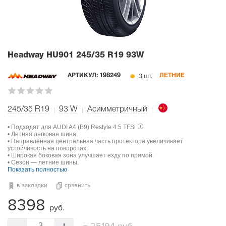
Headway HU901
245/35 R19 93W
3 шт.
АРТИКУЛ:
198249
ЛЕТНИЕ
245/35 R19
93
W
Асимметричный
• Подходят для AUDI A4 (B9) Restyle 4.5 TFSi
• Летняя легковая шина.
• Направленная центральная часть протектора увеличивает
устойчивость на поворотах.
• Широкая боковая зона улучшает езду по прямой.
• Сезон — летние шины.
Показать полностью
в закладки
сравнить
8398
руб.