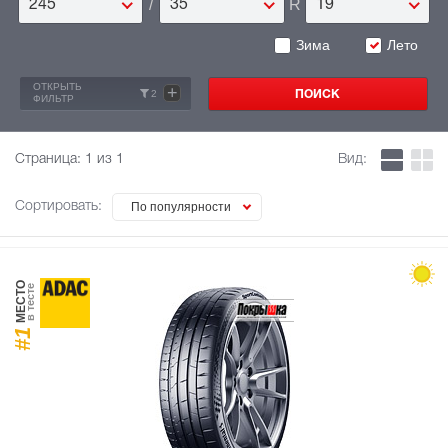
/
R
245
35
19
Зима
Лето
ОТКРЫТЬ
+
2
ФИЛЬТР
Страница:
1
из 1
Вид:
Сортировать:
По популярности
МЕСТО
в тесте
#1