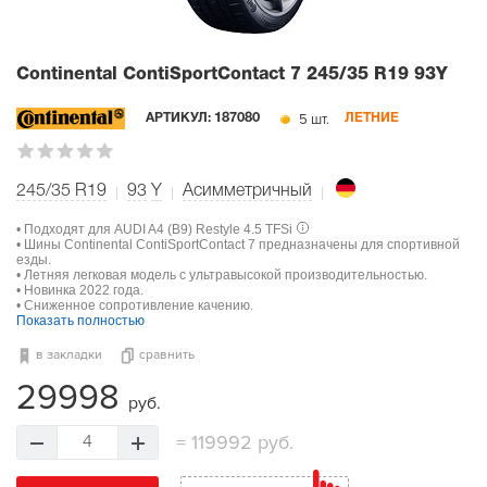
Continental ContiSportContact 7
245/35 R19 93Y
5 шт.
АРТИКУЛ:
187080
ЛЕТНИЕ
245/35 R19
93
Y
Асимметричный
• Подходят для AUDI A4 (B9) Restyle 4.5 TFSi
• Шины Continental ContiSportContact 7 предназначены для спортивной
езды.
• Летняя легковая модель с ультравысокой производительностью.
• Новинка 2022 года.
• Сниженное сопротивление качению.
Показать полностью
в закладки
сравнить
29998
руб.
=
119992 руб.
4