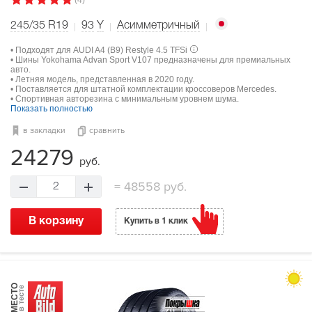
245/35 R19
93
Y
Асимметричный
• Подходят для AUDI A4 (B9) Restyle 4.5 TFSi
• Шины Yokohama Advan Sport V107 предназначены для премиальных
авто.
• Летняя модель, представленная в 2020 году.
• Поставляется для штатной комплектации кроссоверов Mercedes.
• Спортивная авторезина с минимальным уровнем шума.
Показать полностью
в закладки
сравнить
24279
руб.
=
48558 руб.
2
В корзину
Купить в 1 клик
МЕСТО
в тесте