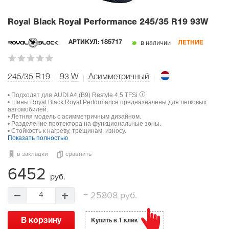
Royal Black Royal Performance
245/35 R19 93W
в наличии
АРТИКУЛ:
185717
ЛЕТНИЕ
245/35 R19
93
W
Асимметричный
• Подходят для AUDI A4 (B9) Restyle 4.5 TFSi
• Шины Royal Black Royal Performance предназначены для легковых
автомобилей.
• Летняя модель с асимметричным дизайном.
• Разделение протектора на функциональные зоны.
• Стойкость к нагреву, трещинам, износу.
Показать полностью
в закладки
сравнить
6452
руб.
=
25808 руб.
4
В корзину
Купить в 1 клик