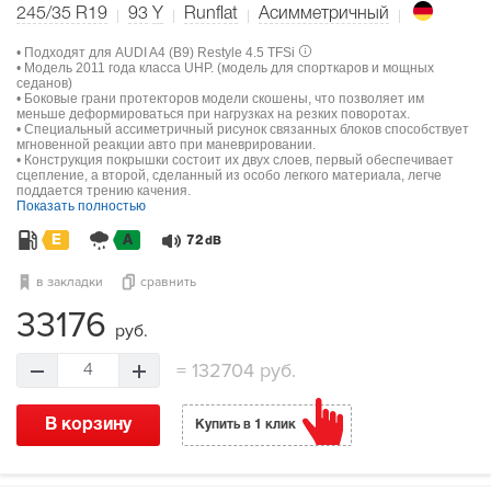
245/35 R19
93
Y
Runflat
Асимметричный
• Подходят для AUDI A4 (B9) Restyle 4.5 TFSi
• Модель 2011 года класса UHP. (модель для спорткаров и мощных
седанов)
• Боковые грани протекторов модели скошены, что позволяет им
меньше деформироваться при нагрузках на резких поворотах.
• Специальный ассиметричный рисунок связанных блоков способствует
мгновенной реакции авто при маневрировании.
• Конструкция покрышки состоит их двух слоев, первый обеспечивает
сцепление, а второй, сделанный из особо легкого материала, легче
поддается трению качения.
Показать полностью
E
A
72
dB
в закладки
сравнить
33176
руб.
=
132704 руб.
4
В корзину
Купить в 1 клик