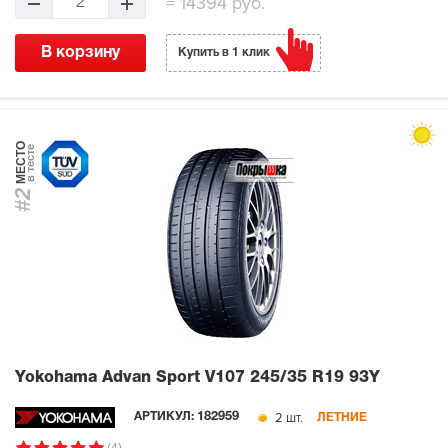
=
14394 руб.
2
В корзину
Купить в 1 клик
МЕСТО
в тесте
#2
Yokohama Advan Sport V107
245/35 R19 93Y
2 шт.
АРТИКУЛ:
182959
ЛЕТНИЕ
(4)