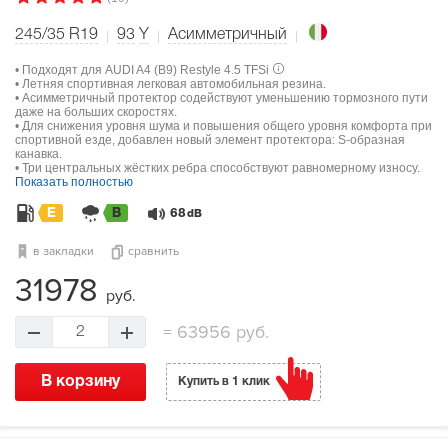
245/35 R19
93
Y
Асимметричный
• Подходят для AUDI A4 (B9) Restyle 4.5 TFSi
• Летняя спортивная легковая автомобильная резина.
• Асимметричный протектор содействуют уменьшению тормозного пути
даже на больших скоростях.
• Для снижения уровня шума и повышения общего уровня комфорта при
спортивной езде, добавлен новый элемент протектора: S-образная
канавка.
• Три центральных жёстких ребра способствуют равномерному износу.
Показать полностью
E
B
68
dB
в закладки
сравнить
31978
руб.
=
63956 руб.
2
В корзину
Купить в 1 клик