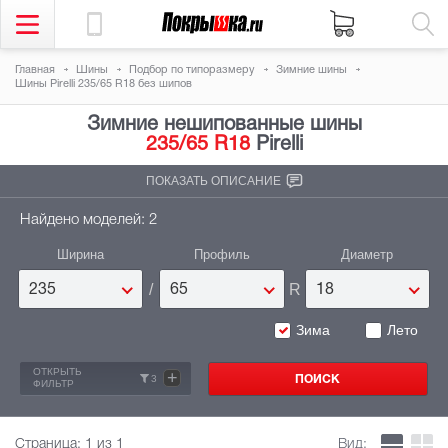
Главная
Шины
Подбор по типоразмеру
Зимние шины
Шины Pirelli 235/65 R18 без шипов
Зимние нешипованные шины
235/65 R18
Pirelli
ПОКАЗАТЬ ОПИСАНИЕ
Найдено моделей: 2
Ширина
Профиль
Диаметр
/
R
235
65
18
Зима
Лето
ОТКРЫТЬ
+
3
ФИЛЬТР
Страница:
1
из 1
Вид: