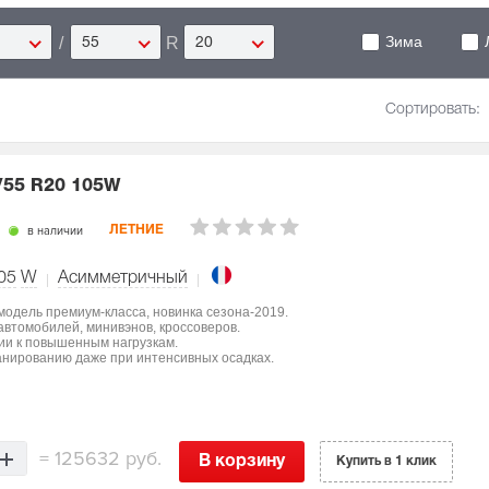
Зима
/
R
55
20
Сортировать:
/55 R20 105W
в наличии
ЛЕТНИЕ
05
W
Асимметричный
 модель премиум-класса, новинка сезона-2019.
втомобилей, минивэнов, кроссоверов.
ции к повышенным нагрузкам.
нированию даже при интенсивных осадках.
=
125632 руб.
В корзину
Купить в 1 клик