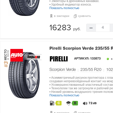
• Эжекторы в дренажных канавках.
• Удобный индикатор износа.
Показать полностью
в закладки
сравнить
16283
4
руб.
Pirelli Scorpion Verde
235/55 
МЕСТО
в тесте
АРТИКУЛ:
133873
в
#3
Scorpion Verde
235/55 R20
102
• Асимметричный рисунок протектора с пла
создавая непревзойденный контакт на мокр
• Усовершенствованный эластичный состав
• Технологии так же затронули и рабочий р
• Низкий уровень воздушного трения полож
Показать полностью
C
B
72
dB
в закладки
сравнить