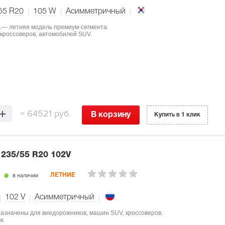
55 R20
105
W
Асимметричный
A — летняя модель премиум-сегмента.
 кроссоверов, автомобилей SUV.
=
64521 руб.
В корзину
Купить в 1 клик
V
235/55 R20 102V
в наличии
ЛЕТНИЕ
102
V
Асимметричный
дназначены для внедорожников, машин SUV, кроссоверов.
м.