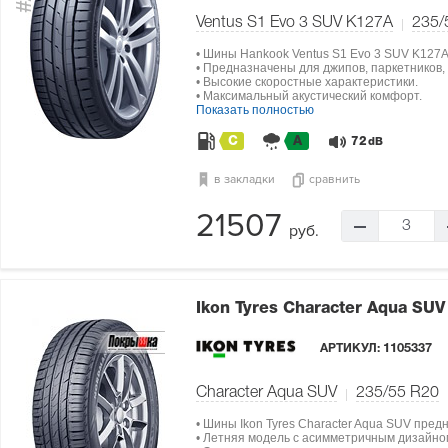
#2
Ventus S1 Evo 3 SUV K127A
235/
• Шины Hankook Ventus S1 Evo 3 SUV K127
• Предназначены для джипов, паркетников,
• Высокие скоростные характеристики.
• Максимальный акустический комфорт.
Показать полностью
C
A
72
dB
в закладки
сравнить
21507
3
руб.
Ikon Tyres Character Aqua SU
АРТИКУЛ:
1105337
Character Aqua SUV
235/55 R20
• Шины Ikon Tyres Character Aqua SUV пре
• Летняя модель с асимметричным дизайно