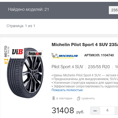
Найдено моделей: 21
235
Страница:
1
из 1
Michelin Pilot Sport 4 SUV
235
МЕСТО
в тесте
АРТИКУЛ:
1104740
#1
Pilot Sport 4 SUV
235/55 R20
1
• Шины Michelin Pilot Sport 4 SUV — летняя
• Предназначены для внедорожников, SUV-а
• Усиленная структура каркаса для адапта
• Эффективная сопротивляемость гидропла
Показать полностью
в закладки
сравнить
31408
4
руб.