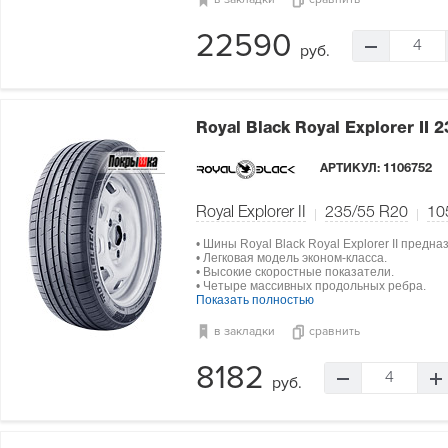
22590
4
руб.
Royal Black Royal Explorer II
2
АРТИКУЛ:
1106752
Royal Explorer II
235/55 R20
10
• Шины Royal Black Royal Explorer II предн
• Легковая модель эконом-класса.
• Высокие скоростные показатели.
• Четыре массивных продольных ребра.
Показать полностью
в закладки
сравнить
8182
4
руб.