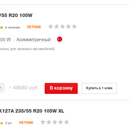
/55 R20 105W
в наличии
ЛЕТНИЕ
105
W
Асимметричный
начены для легковых автомобилей.
=
48680 руб.
В корзину
Купить в 1 клик
 K127A
235/55 R20 105W XL
3 шт.
ЛЕТНИЕ