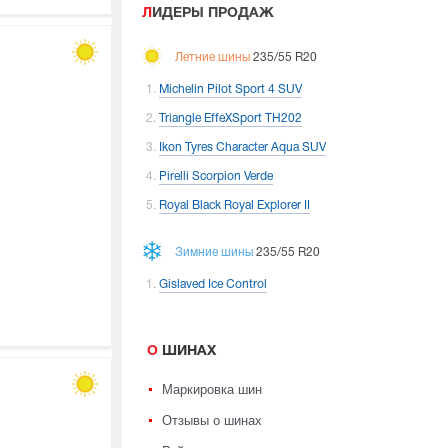
ЛИДЕРЫ ПРОДАЖ
Летние шины
235/55 R20
Michelin Pilot Sport 4 SUV
Triangle EffeXSport TH202
Ikon Tyres Character Aqua SUV
Pirelli Scorpion Verde
Royal Black Royal Explorer II
Зимние шины
235/55 R20
Gislaved Ice Control
О ШИНАХ
Маркировка шин
Отзывы о шинах