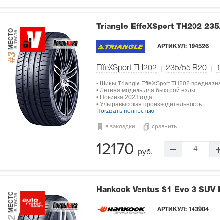
Triangle EffeXSport TH202
235
МЕСТО
в тесте
АРТИКУЛ:
194526
#3
EffeXSport TH202
235/55 R20
• Шины Triangle EffeXSport TH202 предназ
• Летняя модель для быстрой езды.
• Новинка 2023 года.
• Ультравысокая производительность.
Показать полностью
в закладки
сравнить
12170
4
руб.
Hankook Ventus S1 Evo 3 SUV
МЕСТО
в тесте
АРТИКУЛ:
143904