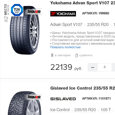
Yokohama Advan Sport V107
2
МЕСТО
в тесте
АРТИКУЛ:
199885
#2
Advan Sport V107
235/55 R20
• Шины Yokohama Advan Sport V107 предна
• Летняя модель, представленная в 2020 год
• Поставляется для штатной комплектации 
• Спортивная авторезина с минимальным у
Показать полностью
в закладки
сравнить
22139
4
руб.
Gislaved Ice Control
235/55 R2
АРТИКУЛ:
1101871
Ice Control
235/55 R20
105
T