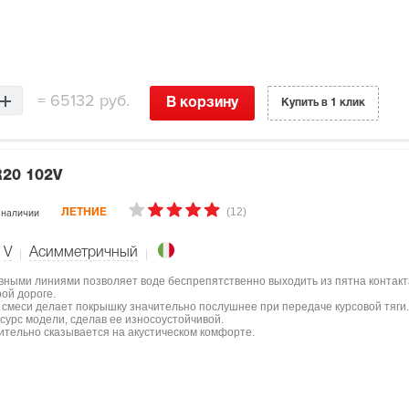
=
65132 руб.
В корзину
Купить в 1 клик
R20 102V
(12)
 наличии
ЛЕТНИЕ
V
Асимметричный
вными линиями позволяет воде беспрепятственно выходить из пятна контакт
ой дороге.
 смеси делает покрышку значительно послушнее при передаче курсовой тяги.
есурс модели, сделав ее износоустойчивой.
ительно сказывается на акустическом комфорте.