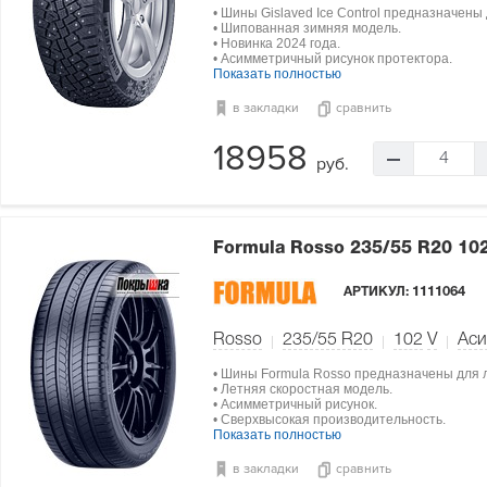
• Шины Gislaved Ice Control предназначены
• Шипованная зимняя модель.
• Новинка 2024 года.
• Асимметричный рисунок протектора.
Показать полностью
в закладки
сравнить
18958
4
руб.
Formula Rosso
235/55 R20 10
АРТИКУЛ:
1111064
Rosso
235/55 R20
102
V
Ас
• Шины Formula Rosso предназначены для л
• Летняя скоростная модель.
• Асимметричный рисунок.
• Сверхвысокая производительность.
Показать полностью
в закладки
сравнить