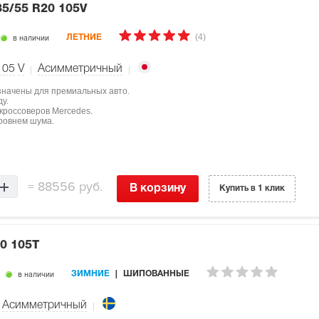
35/55 R20 105V
(4)
в наличии
ЛЕТНИЕ
105
V
Асимметричный
значены для премиальных авто.
у.
кроссоверов Mercedes.
ровнем шума.
=
88556 руб.
В корзину
Купить в 1 клик
0 105T
в наличии
ЗИМНИЕ
ШИПОВАННЫЕ
Асимметричный