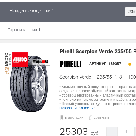
Найдено моделей: 1
235
Страница:
1
из 1
Pirelli Scorpion Verde
235/55 
МЕСТО
в тесте
АРТИКУЛ:
139087
8
#3
Scorpion Verde
235/55 R18
100
• Асимметричный рисунок протектора с пла
создавая непревзойденный контакт на мокр
• Усовершенствованный эластичный состав
• Технологии так же затронули и рабочий р
• Низкий уровень воздушного трения полож
Показать полностью
в закладки
сравнить
25303
4
руб.