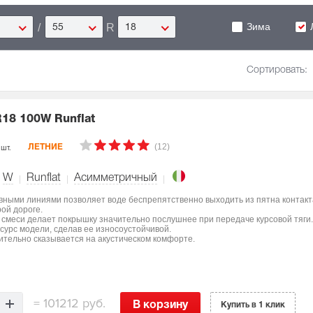
Зима
/
R
55
18
Сортировать:
R18 100W Runflat
(12)
 шт.
ЛЕТНИЕ
W
Runflat
Асимметричный
вными линиями позволяет воде беспрепятственно выходить из пятна контакт
ой дороге.
 смеси делает покрышку значительно послушнее при передаче курсовой тяги.
есурс модели, сделав ее износоустойчивой.
ительно сказывается на акустическом комфорте.
=
101212 руб.
В корзину
Купить в 1 клик