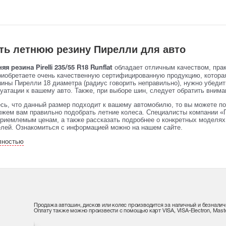
ть летнюю резину Пирелли для авто
обладает отличным качеством, пра
яя резина Pirelli 235/55 R18 Runflat
риобретаете очень качественную сертифицированную продукцию, котора
шины Пирелли 18 диаметра (радиус говорить неправильно), нужно убедит
уатации к вашему авто. Также, при выборе шин, следует обратить вниман
сь, что данный размер подходит к вашему автомобилю, то вы можете по
жем вам правильно подобрать летние колеса. Специалисты компании «П
риемлемым ценам, а также рассказать подробнее о конкретных моделях 
елей. Ознакомиться с информацией можно на нашем сайте.
лностью
Продажа автошин, дисков или колес производится за наличный и безналич
Оплату также можно произвести с помощью карт VISA, VISA-Electron, Maste