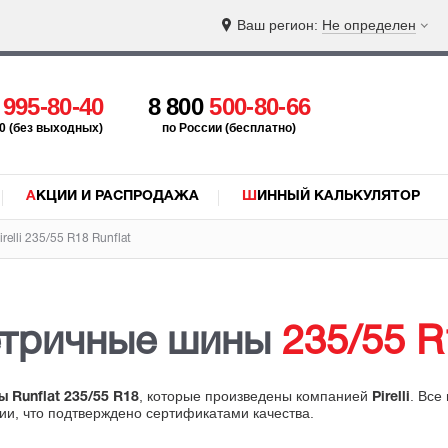
Ваш регион:
Не определен
5
995-80-40
8 800
500-80-66
:00 (без выходных)
по России (бесплатно)
АКЦИИ И РАСПРОДАЖА
ШИННЫЙ КАЛЬКУЛЯТОР
elli 235/55 R18 Runflat
етричные шины
235/55 R
, которые произведены компанией
. Все
 Runflat 235/55 R18
Pirelli
сии, что подтверждено сертификатами качества.