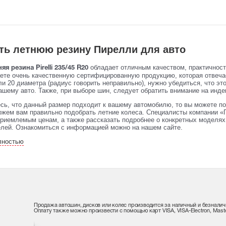
ть летнюю резину Пирелли для авто
обладает отличным качеством, практичнос
яя резина Pirelli 235/45 R20
аете очень качественную сертифицированную продукцию, которая отвеч
и 20 диаметра (радиус говорить неправильно), нужно убедиться, что эт
ашему авто. Также, при выборе шин, следует обратить внимание на индек
сь, что данный размер подходит к вашему автомобилю, то вы можете по
жем вам правильно подобрать летние колеса. Специалисты компании «П
риемлемым ценам, а также рассказать подробнее о конкретных моделях 
елей. Ознакомиться с информацией можно на нашем сайте.
лностью
Продажа автошин, дисков или колес производится за наличный и безналич
Оплату также можно произвести с помощью карт VISA, VISA-Electron, Maste