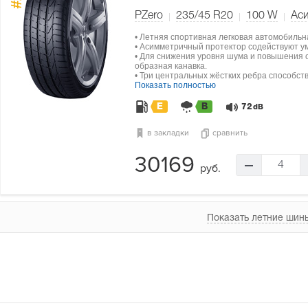
#1
PZero
235/45 R20
100
W
Ас
• Летняя спортивная легковая автомобильн
• Асимметричный протектор содействуют у
• Для снижения уровня шума и повышения о
образная канавка.
• Три центральных жёстких ребра способст
Показать полностью
E
B
72
dB
в закладки
сравнить
30169
4
руб.
Показать летние шины