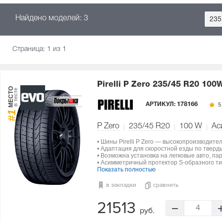
Найдено моделей: 3
235
Страница:
1
из 1
Pirelli P Zero
235/45 R20 100
МЕСТО
в тесте
АРТИКУЛ:
178166
5
#1
P Zero
235/45 R20
100
W
Ас
• Шины Pirelli P Zero — высокопроизводите
• Адаптация для скоростной езды по тверд
• Возможна установка на легковые авто, па
• Асимметричный протектор S-образного ти
Показать полностью
в закладки
сравнить
21513
4
руб.