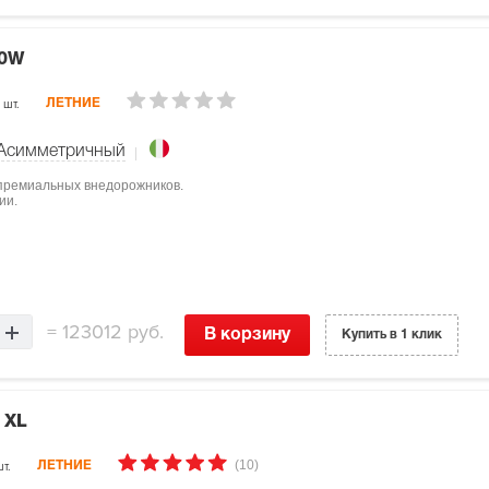
00W
 шт.
ЛЕТНИЕ
Асимметричный
я премиальных внедорожников.
ии.
=
123012 руб.
В корзину
Купить в 1 клик
 XL
(10)
т.
ЛЕТНИЕ