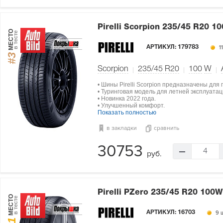
Pirelli Scorpion
235/45 R20 1
МЕСТО
в тесте
АРТИКУЛ:
179783
11
#3
Scorpion
235/45 R20
100
W
• Шины Pirelli Scorpion предназначены дл
• Туринговая модель для летней эксплуатац
• Новинка 2022 года.
• Улучшенный комфорт.
Показать полностью
в закладки
сравнить
30753
4
руб.
Pirelli PZero
235/45 R20 100W
МЕСТО
в тесте
АРТИКУЛ:
16703
9 ш