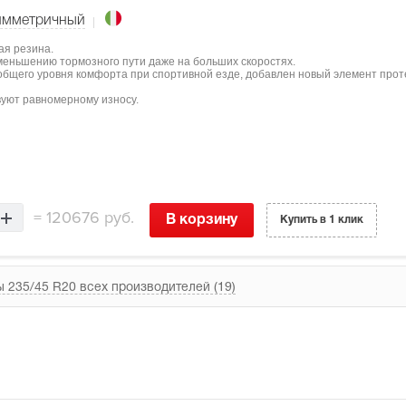
имметричный
ая резина.
меньшению тормозного пути даже на больших скоростях.
бщего уровня комфорта при спортивной езде, добавлен новый элемент проте
вуют равномерному износу.
=
120676 руб.
В корзину
Купить в 1 клик
 235/45 R20 всех производителей (19)