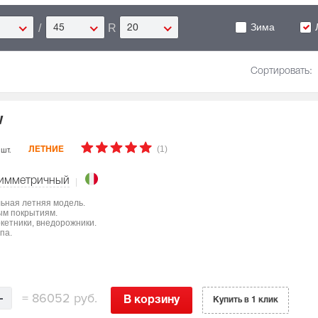
Зима
/
R
45
20
Сортировать:
W
(1)
 шт.
ЛЕТНИЕ
имметричный
льная летняя модель.
ым покрытиям.
ркетники, внедорожники.
па.
=
86052 руб.
В корзину
Купить в 1 клик