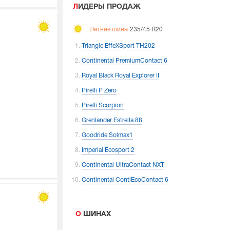
ЛИДЕРЫ ПРОДАЖ
Летние шины
235/45 R20
Triangle EffeXSport TH202
Continental PremiumContact 6
Royal Black Royal Explorer II
Pirelli P Zero
Pirelli Scorpion
Grenlander Estrella 88
Goodride Solmax1
Imperial Ecosport 2
Continental UltraContact NXT
Continental ContiEcoContact 6
О ШИНАХ