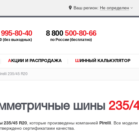
Ваш регион:
Не определен
5
995-80-40
8 800
500-80-66
:00 (без выходных)
по России (бесплатно)
АКЦИИ И РАСПРОДАЖА
ШИННЫЙ КАЛЬКУЛЯТОР
relli 235/45 R20
имметричные шины
235/
, которые произведены компанией
. Все модели
ы 235/45 R20
Pirelli
дтверждено сертификатами качества.