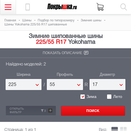
Главная
Шины
Подбор по типоразмеру
Зимние шины
Шины Yokohama 225/55 R17 шипованные
Зимние шипованные шины
225/55 R17
Yokohama
ПОКАЗАТЬ ОПИСАНИЕ
Найдено моделей: 2
Ширина
Профиль
Диаметр
/
R
225
55
17
Зима
Лето
ОТКРЫТЬ
+
3
ФИЛЬТР
Страница:
1
из 1
Вид: