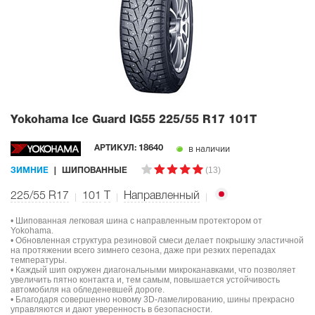
Yokohama Ice Guard IG55
225/55 R17 101T
в наличии
АРТИКУЛ:
18640
(13)
ЗИМНИЕ
ШИПОВАННЫЕ
225/55 R17
101
T
Направленный
• Шипованная легковая шина с направленным протектором от
Yokohama.
• Обновленная структура резиновой смеси делает покрышку эластичной
на протяжении всего зимнего сезона, даже при резких перепадах
температуры.
• Каждый шип окружен диагональными микроканавками, что позволяет
увеличить пятно контакта и, тем самым, повышается устойчивость
автомобиля на обледеневшей дороге.
• Благодаря совершенно новому 3D-ламелированию, шины прекрасно
управляются и дают уверенность в безопасности.