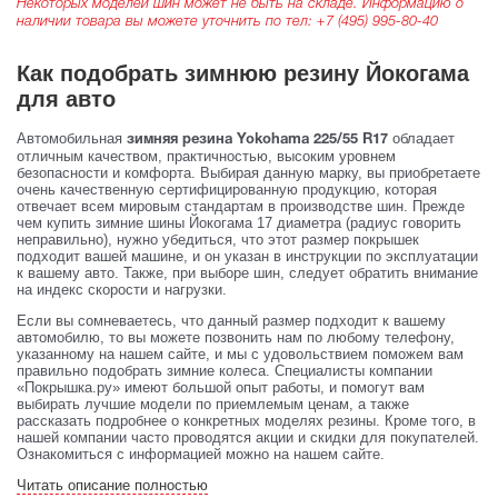
Некоторых моделей шин может не быть на складе. Информацию о
наличии товара вы можете уточнить по тел:
+7 (495) 995-80-40
Как подобрать зимнюю резину Йокогама
для авто
Автомобильная
обладает
зимняя резина Yokohama 225/55 R17
отличным качеством, практичностью, высоким уровнем
безопасности и комфорта. Выбирая данную марку, вы приобретаете
очень качественную сертифицированную продукцию, которая
отвечает всем мировым стандартам в производстве шин. Прежде
чем купить зимние шины Йокогама 17 диаметра (радиус говорить
неправильно), нужно убедиться, что этот размер покрышек
подходит вашей машине, и он указан в инструкции по эксплуатации
к вашему авто. Также, при выборе шин, следует обратить внимание
на индекс скорости и нагрузки.
Если вы сомневаетесь, что данный размер подходит к вашему
автомобилю, то вы можете позвонить нам по любому телефону,
указанному на нашем сайте, и мы с удовольствием поможем вам
правильно подобрать зимние колеса. Специалисты компании
«Покрышка.ру» имеют большой опыт работы, и помогут вам
выбирать лучшие модели по приемлемым ценам, а также
рассказать подробнее о конкретных моделях резины. Кроме того, в
нашей компании часто проводятся акции и скидки для покупателей.
Ознакомиться с информацией можно на нашем сайте.
Читать описание полностью