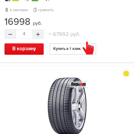
в закладки
сравнить
16998
руб.
=
67992 руб.
4
В корзину
Купить в 1 клик