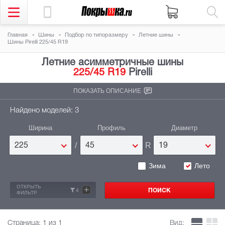
Главная
Шины
Подбор по типоразмеру
Летние шины
Шины Pirelli 225/45 R19
Летние асимметричные шины
225/45 R19
Pirelli
ПОКАЗАТЬ ОПИСАНИЕ
Найдено моделей: 3
Ширина
Профиль
Диаметр
/
R
225
45
19
Зима
Лето
ОТКРЫТЬ
+
4
ФИЛЬТР
Страница:
1
из 1
Вид: