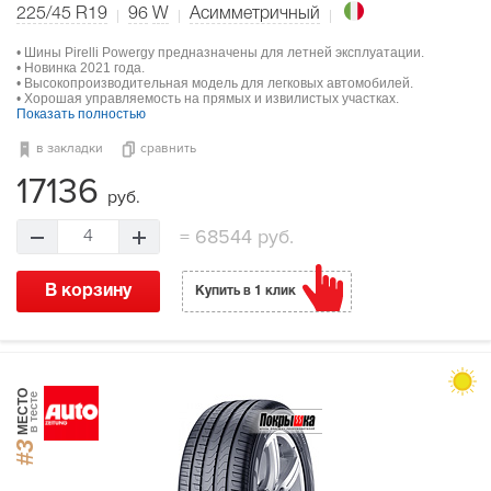
225/45 R19
96
W
Асимметричный
• Шины Pirelli Powergy предназначены для летней эксплуатации.
• Новинка 2021 года.
• Высокопроизводительная модель для легковых автомобилей.
• Хорошая управляемость на прямых и извилистых участках.
Показать полностью
в закладки
сравнить
17136
руб.
=
68544 руб.
4
В корзину
Купить в 1 клик
МЕСТО
в тесте
#3