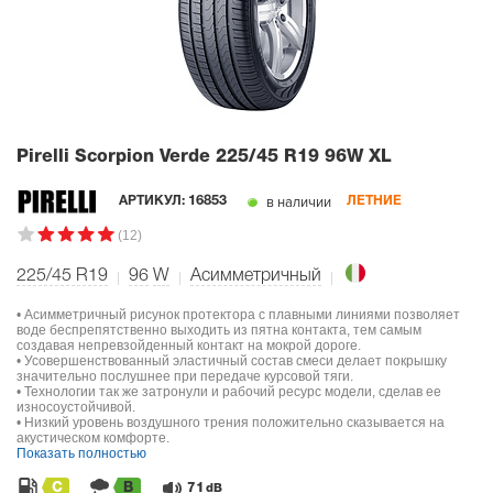
Pirelli Scorpion Verde
225/45 R19 96W XL
в наличии
АРТИКУЛ:
16853
ЛЕТНИЕ
(12)
225/45 R19
96
W
Асимметричный
• Асимметричный рисунок протектора с плавными линиями позволяет
воде беспрепятственно выходить из пятна контакта, тем самым
создавая непревзойденный контакт на мокрой дороге.
• Усовершенствованный эластичный состав смеси делает покрышку
значительно послушнее при передаче курсовой тяги.
• Технологии так же затронули и рабочий ресурс модели, сделав ее
износоустойчивой.
• Низкий уровень воздушного трения положительно сказывается на
акустическом комфорте.
Показать полностью
C
B
71
dB