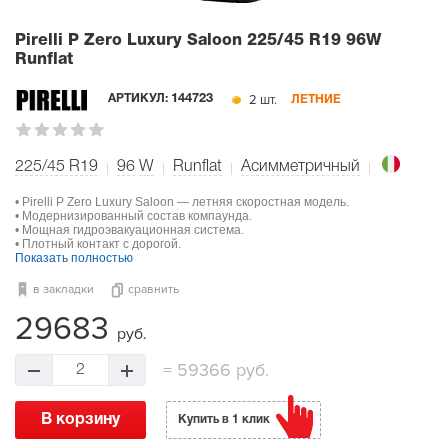
Pirelli P Zero Luxury Saloon
225/45 R19 96W
Runflat
2 шт.
АРТИКУЛ:
144723
ЛЕТНИЕ
225/45 R19
96
W
Runflat
Асимметричный
• Pirelli P Zero Luxury Saloon — летняя скоростная модель.
• Модернизированный состав компаунда.
• Мощная гидроэвакуационная система.
• Плотный контакт с дорогой.
Показать полностью
в закладки
сравнить
29683
руб.
=
59366 руб.
2
В корзину
Купить в 1 клик