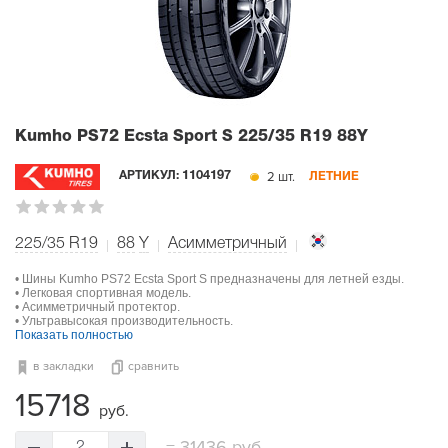
Kumho PS72 Ecsta Sport S
225/35 R19 88Y
2 шт.
АРТИКУЛ:
1104197
ЛЕТНИЕ
225/35 R19
88
Y
Асимметричный
• Шины Kumho PS72 Ecsta Sport S предназначены для летней езды.
• Легковая спортивная модель.
• Асимметричный протектор.
• Ультравысокая производительность.
Показать полностью
в закладки
сравнить
15718
руб.
=
31436 руб.
2