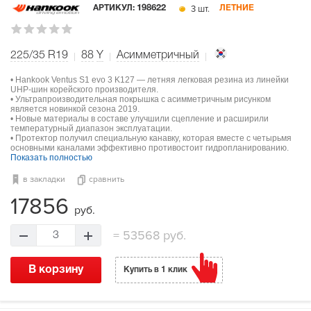
3 шт.
АРТИКУЛ:
198622
ЛЕТНИЕ
225/35 R19
88
Y
Асимметричный
• Hankook Ventus S1 evo 3 K127 — летняя легковая резина из линейки
UHP-шин корейского производителя.
• Ультрапроизводительная покрышка с асимметричным рисунком
является новинкой сезона 2019.
• Новые материалы в составе улучшили сцепление и расширили
температурный диапазон эксплуатации.
• Протектор получил специальную канавку, которая вместе с четырьмя
основными каналами эффективно противостоит гидропланированию.
Показать полностью
в закладки
сравнить
17856
руб.
=
53568 руб.
3
В корзину
Купить в 1 клик