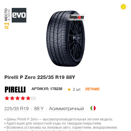
МЕСТО
в тесте
#1
Pirelli P Zero
225/35 R19 88Y
2 шт.
АРТИКУЛ:
178238
ЛЕТНИЕ
(1)
225/35 R19
88
Y
Асимметричный
• Шины Pirelli P Zero — высокопроизводительная летняя модель.
• Адаптация для скоростной езды по твердым покрытиям.
• Возможна установка на легковые авто, паркетники, внедорожники.