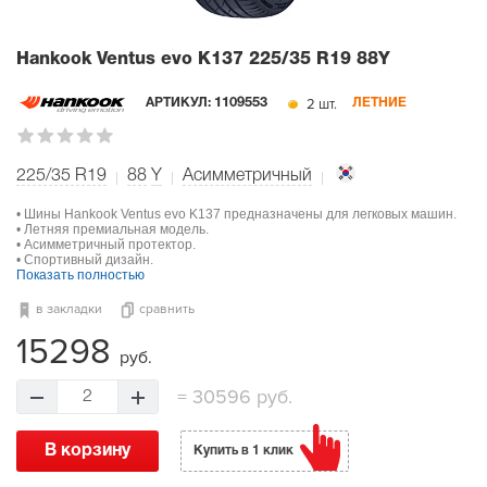
Hankook Ventus evo K137
225/35 R19 88Y
2 шт.
АРТИКУЛ:
1109553
ЛЕТНИЕ
225/35 R19
88
Y
Асимметричный
• Шины Hankook Ventus evo K137 предназначены для легковых машин.
• Летняя премиальная модель.
• Асимметричный протектор.
• Спортивный дизайн.
Показать полностью
в закладки
сравнить
15298
руб.
=
30596 руб.
2
В корзину
Купить в 1 клик