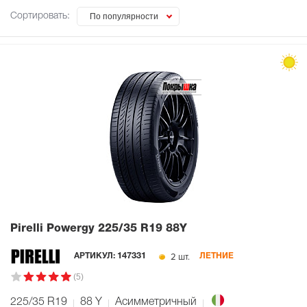
Сортировать:
По популярности
Pirelli Powergy
225/35 R19 88Y
2 шт.
АРТИКУЛ:
147331
ЛЕТНИЕ
(5)
225/35 R19
88
Y
Асимметричный