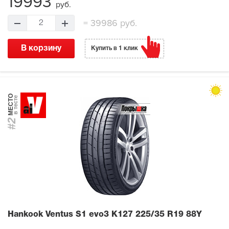
19993
руб.
=
39986 руб.
2
В корзину
Купить в 1 клик
МЕСТО
в тесте
#2
Hankook Ventus S1 evo3 K127
225/35 R19 88Y