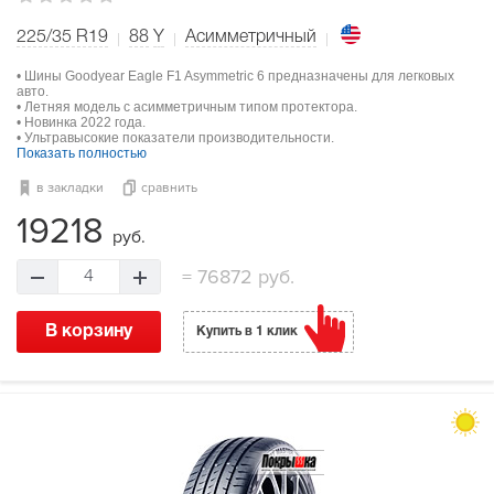
225/35 R19
88
Y
Асимметричный
• Шины Goodyear Eagle F1 Asymmetric 6 предназначены для легковых
авто.
• Летняя модель с асимметричным типом протектора.
• Новинка 2022 года.
• Ультравысокие показатели производительности.
Показать полностью
в закладки
сравнить
19218
руб.
=
76872 руб.
4
В корзину
Купить в 1 клик