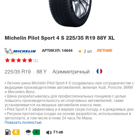
Michelin Pilot Sport 4 S
225/35 R19 88Y XL
2 шт.
АРТИКУЛ:
14644
ЛЕТНИЕ
(1)
225/35 R19
88
Y
Асимметричный
• Летняя шина Michelin Pilot Sport 4 S создавалась при сотрудничестве с
ведущими производителями автомобилей, включая Audi, Porsche, BMW
и Mercedes-Benz.
• Шина разрабатывалась для профессиональных гонщиков с целью
повысить производительность их спортивных автомобилей, также
устанавливается на мощные автомобили класса люкс.
• Pilot Sport 4 S эффективна и в жаркую сухую погоду, и в дождливые дни.
• Рисунок протектора создан на основе разработок, использованных в
автоспорте, в том числе в гонке 24 часа Ле-Мана.
Показать полностью
E
A
71
dB