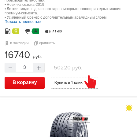
производительностью.
• Новинка сезона-2019.
• Летняя модель для спорткаров, мощных полноприводных машин
премиум-сегмента.
• Усиленный брекер с дополнительным арамидным слоем.
Показать полностью
C
A
71
dB
в закладки
сравнить
16740
руб.
=
50220 руб.
3
В корзину
Купить в 1 клик