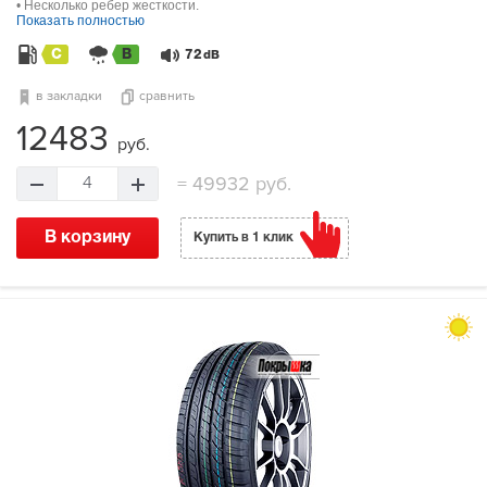
• Несколько ребер жесткости.
Показать полностью
C
B
72
dB
в закладки
сравнить
12483
руб.
=
49932 руб.
4
В корзину
Купить в 1 клик