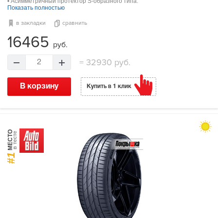
• Асимметричный протектор S-образного типа.
Показать полностью
в закладки
сравнить
16465
руб.
=
32930 руб.
2
В корзину
Купить в 1 клик
МЕСТО
в тесте
#1