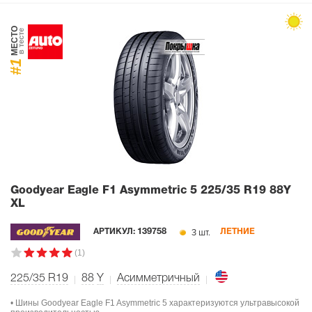
МЕСТО
в тесте
#1
Goodyear Eagle F1 Asymmetric 5
225/35 R19 88Y
XL
3 шт.
АРТИКУЛ:
139758
ЛЕТНИЕ
(1)
225/35 R19
88
Y
Асимметричный
• Шины Goodyear Eagle F1 Asymmetric 5 характеризуются ультравысокой