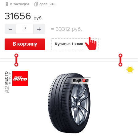
в закладки
сравнить
31656
руб.
=
63312 руб.
2
В корзину
Купить в 1 клик
МЕСТО
в тесте
#2