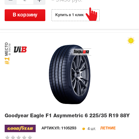
В корзину
Купить в 1 клик
МЕСТО
в тесте
#1
Goodyear Eagle F1 Asymmetric 6
225/35 R19 88Y
4 шт.
АРТИКУЛ:
1105293
ЛЕТНИЕ