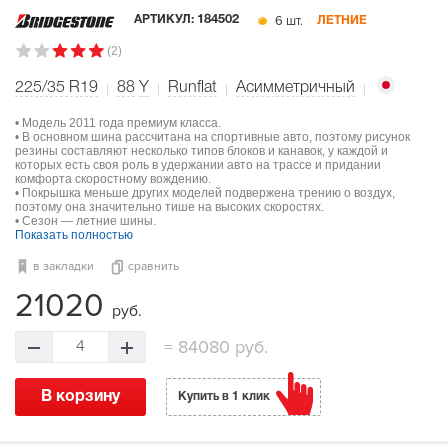
6 шт.
АРТИКУЛ:
184502
ЛЕТНИЕ
(2)
225/35 R19
88
Y
Runflat
Асимметричный
• Модель 2011 года премиум класса.
• В основном шина рассчитана на спортивные авто, поэтому рисунок
резины составляют несколько типов блоков и канавок, у каждой и
которых есть своя роль в удержании авто на трассе и придании
комфорта скоростному вождению.
• Покрышка меньше других моделей подвержена трению о воздух,
поэтому она значительно тише на высоких скоростях.
• Сезон — летние шины.
Показать полностью
в закладки
сравнить
21020
руб.
=
84080 руб.
4
В корзину
Купить в 1 клик