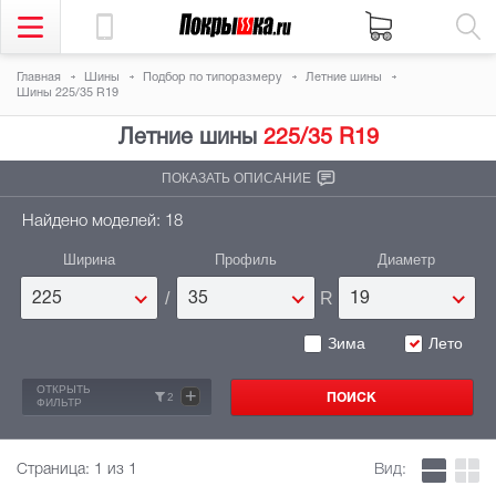
Главная
Шины
Подбор по типоразмеру
Летние шины
Шины 225/35 R19
Летние шины
225/35 R19
ПОКАЗАТЬ ОПИСАНИЕ
Найдено моделей: 18
Ширина
Профиль
Диаметр
/
R
225
35
19
Зима
Лето
ОТКРЫТЬ
+
2
ФИЛЬТР
Страница:
1
из 1
Вид: