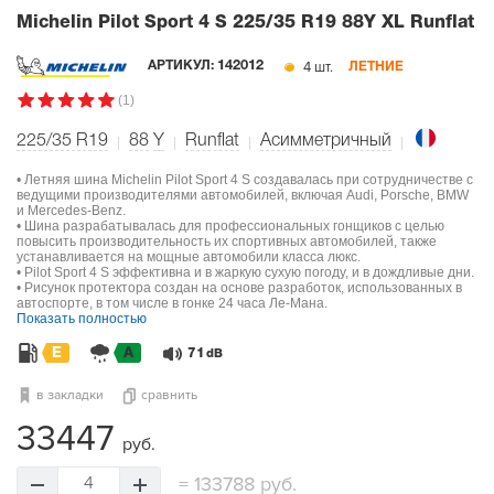
Michelin Pilot Sport 4 S
225/35 R19 88Y XL Runflat
4 шт.
АРТИКУЛ:
142012
ЛЕТНИЕ
(1)
225/35 R19
88
Y
Runflat
Асимметричный
• Летняя шина Michelin Pilot Sport 4 S создавалась при сотрудничестве с
ведущими производителями автомобилей, включая Audi, Porsche, BMW
и Mercedes-Benz.
• Шина разрабатывалась для профессиональных гонщиков с целью
повысить производительность их спортивных автомобилей, также
устанавливается на мощные автомобили класса люкс.
• Pilot Sport 4 S эффективна и в жаркую сухую погоду, и в дождливые дни.
• Рисунок протектора создан на основе разработок, использованных в
автоспорте, в том числе в гонке 24 часа Ле-Мана.
Показать полностью
E
A
71
dB
в закладки
сравнить
33447
руб.
=
133788 руб.
4