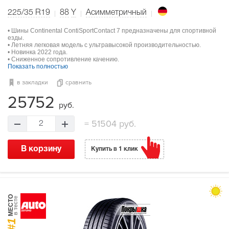
225/35 R19
88
Y
Асимметричный
• Шины Continental ContiSportContact 7 предназначены для спортивной
езды.
• Летняя легковая модель с ультравысокой производительностью.
• Новинка 2022 года.
• Сниженное сопротивление качению.
Показать полностью
в закладки
сравнить
25752
руб.
=
51504 руб.
2
В корзину
Купить в 1 клик
МЕСТО
в тесте
#1