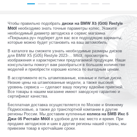
Чтобы правильно подобрать
диски на BMW X5 (G05) Restyle
необходимо знать точные параметры колес. Укажите
M60I
необходимый диаметр автодиска и сервис магазина
«Покрышка.ру» подберет для вас все подходящие варианты,
которые можно будет установить на ваш автомобиль.
В каталоге вы сможете узнать необходимые размеры дисков
для BMW X5 (G05) Restyle 2023-... M60I, просмотреть
изображения и характеристики предлагаемой продукции. Наши
консультанты помогут вам разобраться в большом количестве
моделей и приобрести хорошие колеса по выгодным ценам.
В ассортименте есть штампованные, кованые и литые диски.
Низкие цены на штампованные модели, а также высокий
уровень сервиса — сделают вашу покупку вдвойне приятной.
Все товары в нашем магазине имеют заводскую гарантию и
сертификат качества.
Бесплатная доставка осуществляется по Москве и ближнему
Подмосковью, а также до транспортной компании в другие
регионы России. Мы доставим купленные
колеса на БМВ Икс 5
в удобное для вас место и время. При
Джи 05 Рестайл M60I
продаже автодисков и шин в другие регионы нашей страны, мы
привезем товар в кротчайшие сроки.