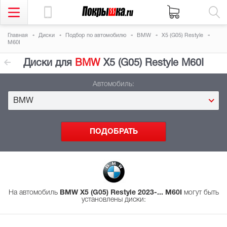
Главная
Диски
Подбор
по автомобилю
BMW
X5 (G05) Restyle
M60I
Диски для
BMW
X5 (G05) Restyle M60I
Автомобиль:
BMW
На автомобиль
BMW X5 (G05) Restyle 2023-... M60I
могут быть
установлены диски
: