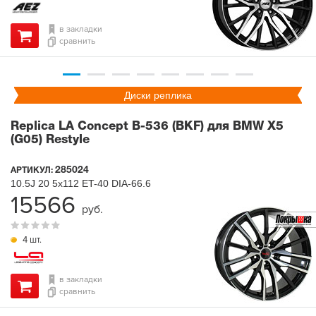
в закладки
сравнить
Диски реплика
Replica LA Concept B-536 (BKF) для BMW X5
(G05) Restyle
285024
АРТИКУЛ:
10.5J
20
5x112
ET-40
DIA-66.6
15566
руб.
4 шт.
в закладки
сравнить