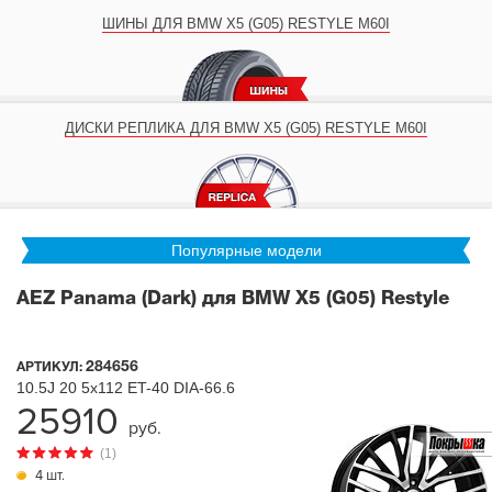
ШИНЫ ДЛЯ BMW X5 (G05) RESTYLE M60I
ДИСКИ РЕПЛИКА ДЛЯ BMW X5 (G05) RESTYLE M60I
Популярные модели
AEZ Panama (Dark) для BMW X5 (G05) Restyle
284656
АРТИКУЛ:
10.5J
20
5x112
ET-40
DIA-66.6
25910
руб.
(1)
4 шт.