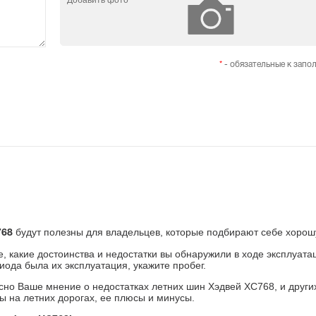
Добавить фото
*
- обязательные к запо
будут полезны для владельцев, которые подбирают себе хорош
768
е, какие достоинства и недостатки вы обнаружили в ходе эксплуат
риода была их эксплуатация, укажите пробег.
но Ваше мнение о недостатках летних шин Хэдвей ХС768, и других 
ы на летних дорогах, ее плюсы и минусы.