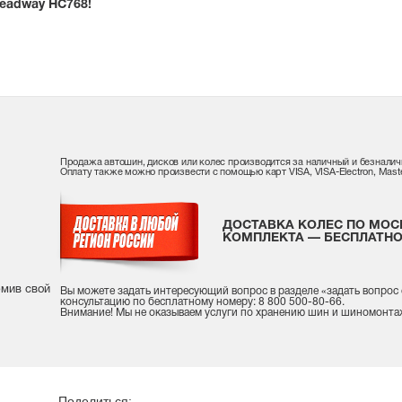
Headway HC768!
Продажа автошин, дисков или колес производится за наличный и безналич
Оплату также можно произвести с помощью карт VISA, VISA-Electron, Maste
ДОСТАВКА КОЛЕС ПО МОС
КОМПЛЕКТА — БЕСПЛАТНО
рмив свой
Вы можете задать интересующий вопрос
в разделе «
задать вопрос
консультацию
по бесплатному номеру: 8 800 500-80-66.
Внимание! Мы не оказываем услуги по хранению шин и шиномонта
Поделиться: