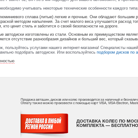
необходимо учитывать некоторые технические особенности каждого типа
люминиевого сплава (литые) легкие и прочные. Они обладают большим р
краской методом напыления. За счет малого веса улучшается расход то
, кто ценит стиль и заботится о своей безопасности на дороге.
е автодиски изготовлены из стали. Основным их преимуществом являетс
яется отсутствие разнообразия дизайнов и больший вес, который сказы
к, пользуйтесь услугами нашего интернет-магазина! Специалисты нашей 
равильно подобрать автодиски. Или воспользуйтесь
подбором дисков по 
лностью
Продажа автошин, дисков или колес производится за наличный и безналич
Оплату также можно произвести с помощью карт VISA, VISA-Electron, Maste
ДОСТАВКА КОЛЕС ПО МОС
КОМПЛЕКТА — БЕСПЛАТНО