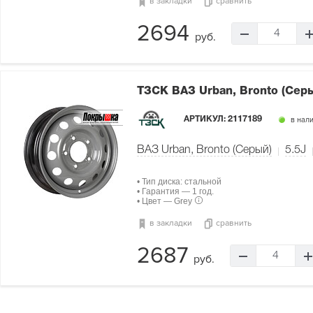
в закладки
сравнить
2694
4
руб.
ТЗСК ВАЗ Urban, Bronto (Сер
АРТИКУЛ:
2117189
в нал
ВАЗ Urban, Bronto (Серый)
5.5J
• Тип диска: стальной
• Гарантия — 1 год.
• Цвет — Grey
в закладки
сравнить
2687
4
руб.