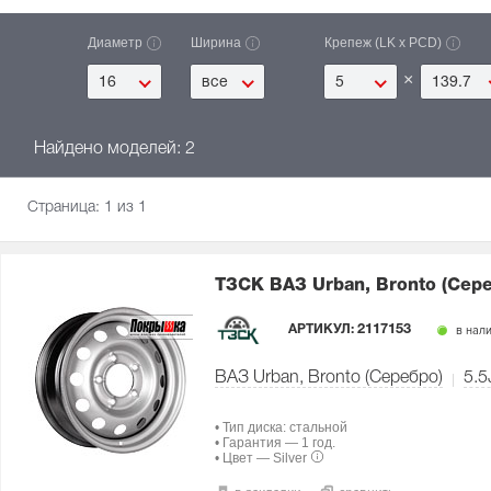
Диаметр
Ширина
Крепеж (LK x PCD)
×
16
все
5
139.7
Найдено моделей: 2
Страница:
1
из 1
ТЗСК ВАЗ Urban, Bronto (Сер
АРТИКУЛ:
2117153
в нал
ВАЗ Urban, Bronto (Серебро)
5.5
• Тип диска: стальной
• Гарантия — 1 год.
• Цвет — Silver