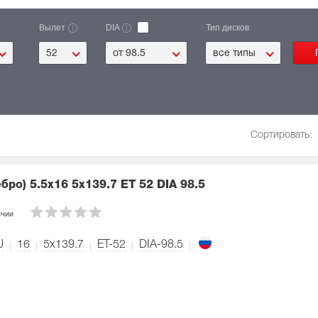
Вылет
DIA
Тип дисков
52
от 98.5
все типы
Сортировать:
ебро)
5.5x16 5x139.7 ET 52 DIA 98.5
ичии
J
16
5x139.7
ET-52
DIA-98.5