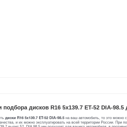
 подбора дисков R16 5x139.7 ET-52 DIA-98.
ить
на ваш автомобиль, то это можно 
диски R16 5x139.7 ET-52 DIA-98.5
ачества, и их можно эксплуатировать на всей территории России. При п
39.7 вылет 52, DIA 98.5 мм подходят для вашего автомобиля, в противн