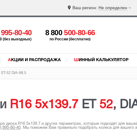
Ваш регион:
Не определен
5
995-80-40
8 800
500-80-66
:00 (без выходных)
по России (бесплатно)
АКЦИИ И РАСПРОДАЖА
ШИННЫЙ КАЛЬКУЛЯТОР
 ET-52 DIA-98.5
ки
R16
5x139.7
ET
52
, DI
ере диска R16 5x139.7 и других параметрах, которые подходят для ваш
5) 995-80-40
.
Мы поможем Вам правильно подобрать колеса для вашего а