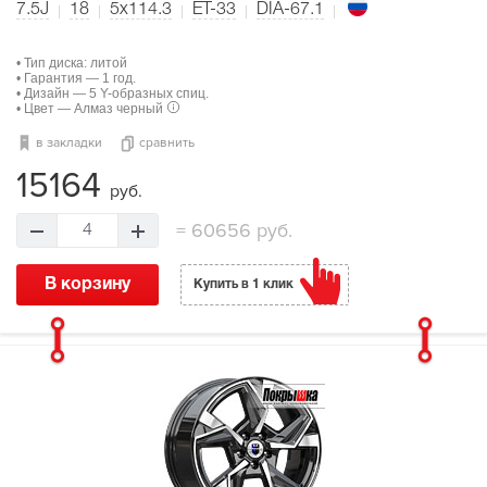
7.5J
18
5x114.3
ET-33
DIA-67.1
• Тип диска: литой
• Гарантия — 1 год.
• Дизайн — 5 Y-образных спиц.
• Цвет — Алмаз черный
в закладки
сравнить
15164
руб.
=
60656 руб.
4
В корзину
Купить в 1 клик