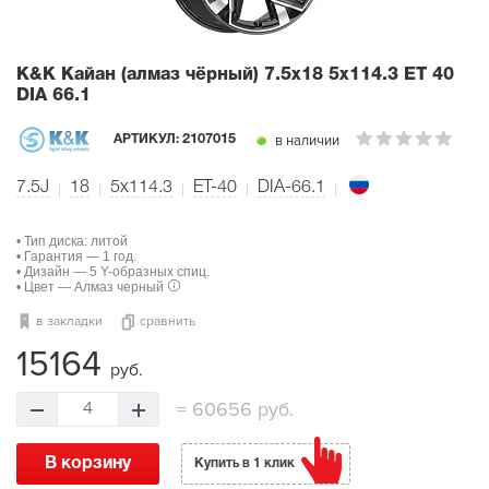
K&K Кайан (алмаз чёрный)
7.5x18 5x114.3 ET 40
DIA 66.1
в наличии
АРТИКУЛ:
2107015
7.5J
18
5x114.3
ET-40
DIA-66.1
• Тип диска: литой
• Гарантия — 1 год.
• Дизайн — 5 Y-образных спиц.
• Цвет — Алмаз черный
в закладки
сравнить
15164
руб.
=
60656 руб.
4
В корзину
Купить в 1 клик