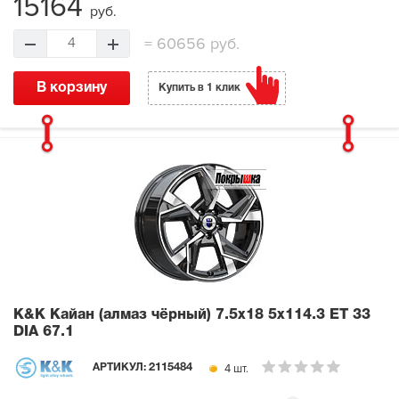
15164
руб.
=
60656 руб.
4
В корзину
Купить в 1 клик
K&K Кайан (алмаз чёрный)
7.5x18 5x114.3 ET 33
DIA 67.1
4 шт.
АРТИКУЛ:
2115484