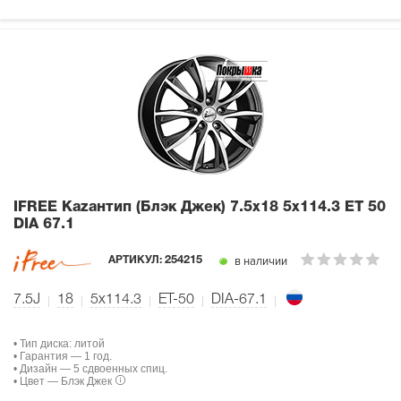
IFREE Кazaнтип (Блэк Джек)
7.5x18 5x114.3 ET 50
DIA 67.1
в наличии
АРТИКУЛ:
254215
7.5J
18
5x114.3
ET-50
DIA-67.1
• Тип диска: литой
• Гарантия — 1 год.
• Дизайн — 5 сдвоенных спиц.
• Цвет — Блэк Джек