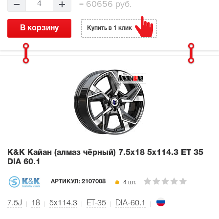
=
60656 руб.
4
В корзину
Купить в 1 клик
K&K Кайан (алмаз чёрный)
7.5x18 5x114.3 ET 35
DIA 60.1
4 шт.
АРТИКУЛ:
2107008
7.5J
18
5x114.3
ET-35
DIA-60.1