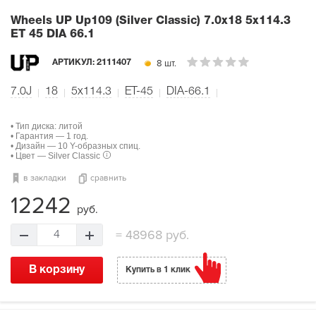
Wheels UP Up109 (Silver Classic)
7.0x18 5x114.3
ET 45 DIA 66.1
8 шт.
АРТИКУЛ:
2111407
7.0J
18
5x114.3
ET-45
DIA-66.1
• Тип диска: литой
• Гарантия — 1 год.
• Дизайн — 10 Y-образных спиц.
• Цвет — Silver Classic
в закладки
сравнить
12242
руб.
=
48968 руб.
4
В корзину
Купить в 1 клик