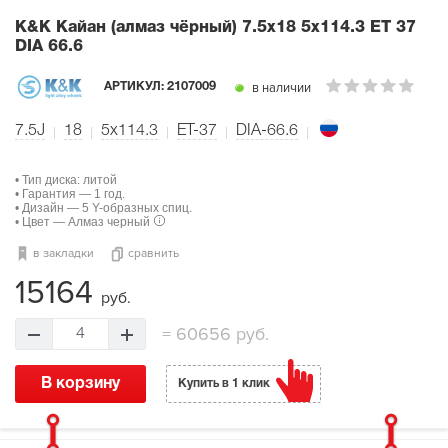
K&K Кайан (алмаз чёрный)
7.5x18 5x114.3 ET 37
DIA 66.6
в наличии
АРТИКУЛ:
2107009
7.5J
18
5x114.3
ET-37
DIA-66.6
• Тип диска: литой
• Гарантия — 1 год.
• Дизайн — 5 Y-образных спиц.
• Цвет — Алмаз черный
в закладки
сравнить
15164
руб.
=
60656 руб.
4
В корзину
Купить в 1 клик