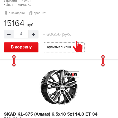
• Дизайн — 5 спиц.
• Цвет — Алмаз
в закладки
сравнить
15164
руб.
=
60656 руб.
4
В корзину
Купить в 1 клик
SKAD KL-375 (Алмаз)
6.5x18 5x114.3 ET 34