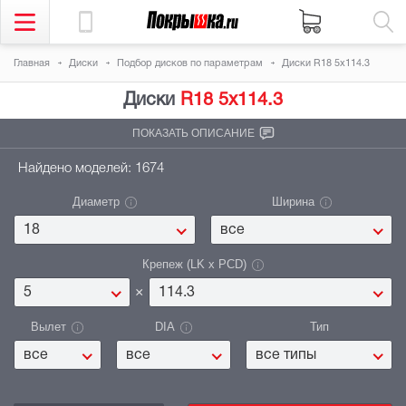
Главная
Диски
Подбор дисков по параметрам
Диски R18 5x114.3
Диски
R18
5x114.3
ПОКАЗАТЬ ОПИСАНИЕ
Найдено моделей: 1674
Диаметр
Ширина
18
все
Крепеж (LK x PCD)
×
5
114.3
Вылет
DIA
Тип
все типы
все
все