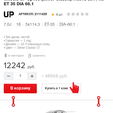
ET 35 DIA 66.1
4 шт.
АРТИКУЛ:
2111429
7.0J
18
5x114.3
ET-35
DIA-66.1
• Тип диска: литой
• Гарантия — 1 год.
• Дизайн — 10 Y-образных спиц.
• Цвет — Silver Classic
в закладки
сравнить
12242
руб.
=
48968 руб.
4
В корзину
Купить в 1 клик