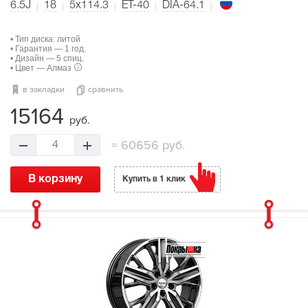
6.5J
18
5x114.3
ET-40
DIA-64.1
• Тип диска: литой
• Гарантия — 1 год.
• Дизайн — 5 спиц.
• Цвет — Алмаз
в закладки
сравнить
15164
руб.
=
60656 руб.
4
В корзину
Купить в 1 клик