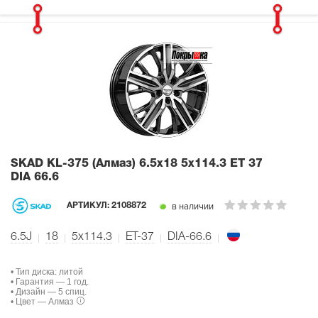
SKAD KL-375 (Алмаз)
6.5x18 5x114.3 ET 37
DIA 66.6
в наличии
АРТИКУЛ:
2108872
6.5J
18
5x114.3
ET-37
DIA-66.6
• Тип диска: литой
• Гарантия — 1 год.
• Дизайн — 5 спиц.
• Цвет — Алмаз