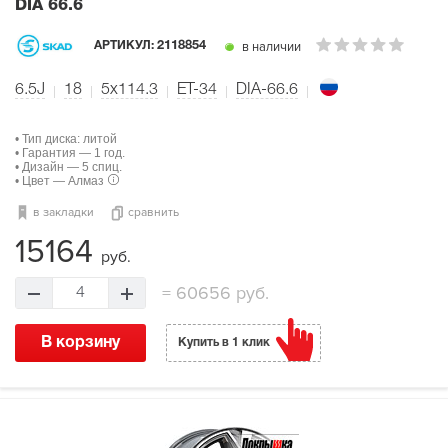
DIA 66.6
в наличии
АРТИКУЛ:
2118854
6.5J
18
5x114.3
ET-34
DIA-66.6
• Тип диска: литой
• Гарантия — 1 год.
• Дизайн — 5 спиц.
• Цвет — Алмаз
в закладки
сравнить
15164
руб.
=
60656 руб.
4
В корзину
Купить в 1 клик