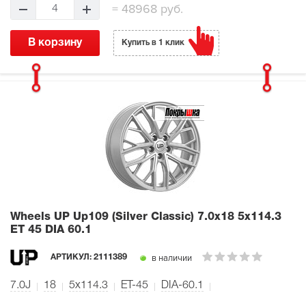
=
48968 руб.
4
В корзину
Купить в 1 клик
Wheels UP Up109 (Silver Classic)
7.0x18 5x114.3
ET 45 DIA 60.1
в наличии
АРТИКУЛ:
2111389
7.0J
18
5x114.3
ET-45
DIA-60.1