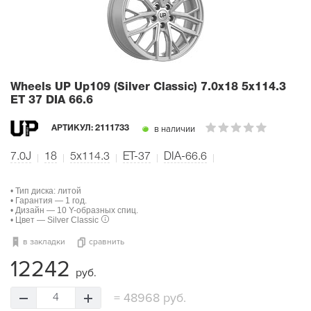
Wheels UP Up109 (Silver Classic)
7.0x18 5x114.3
ET 37 DIA 66.6
в наличии
АРТИКУЛ:
2111733
7.0J
18
5x114.3
ET-37
DIA-66.6
• Тип диска: литой
• Гарантия — 1 год.
• Дизайн — 10 Y-образных спиц.
• Цвет — Silver Classic
в закладки
сравнить
12242
руб.
=
48968 руб.
4