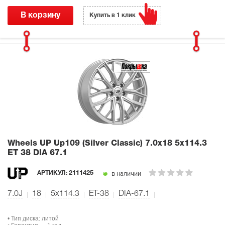
В корзину
Купить в 1 клик
Wheels UP Up109 (Silver Classic)
7.0x18 5x114.3
ET 38 DIA 67.1
в наличии
АРТИКУЛ:
2111425
7.0J
18
5x114.3
ET-38
DIA-67.1
• Тип диска: литой