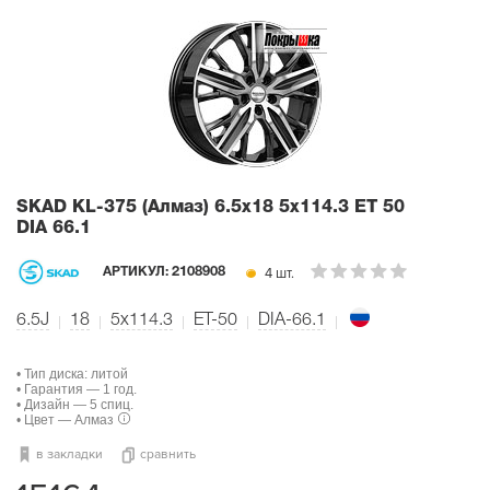
SKAD KL-375 (Алмаз)
6.5x18 5x114.3 ET 50
DIA 66.1
4 шт.
АРТИКУЛ:
2108908
6.5J
18
5x114.3
ET-50
DIA-66.1
• Тип диска: литой
• Гарантия — 1 год.
• Дизайн — 5 спиц.
• Цвет — Алмаз
в закладки
сравнить