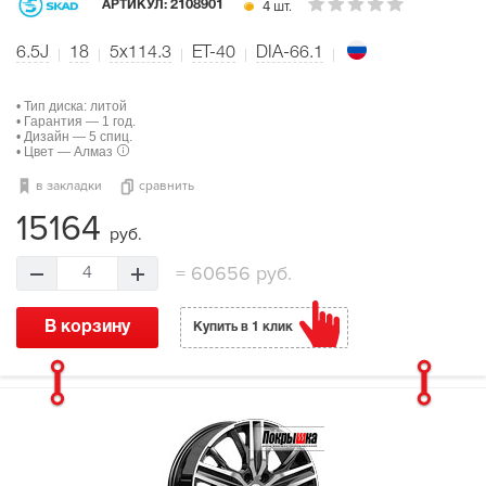
4 шт.
АРТИКУЛ:
2108901
6.5J
18
5x114.3
ET-40
DIA-66.1
• Тип диска: литой
• Гарантия — 1 год.
• Дизайн — 5 спиц.
• Цвет — Алмаз
в закладки
сравнить
15164
руб.
=
60656 руб.
4
В корзину
Купить в 1 клик