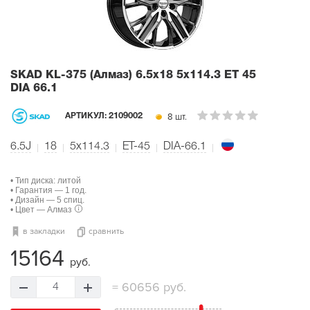
SKAD KL-375 (Алмаз)
6.5x18 5x114.3 ET 45
DIA 66.1
8 шт.
АРТИКУЛ:
2109002
6.5J
18
5x114.3
ET-45
DIA-66.1
• Тип диска: литой
• Гарантия — 1 год.
• Дизайн — 5 спиц.
• Цвет — Алмаз
в закладки
сравнить
15164
руб.
=
60656 руб.
4