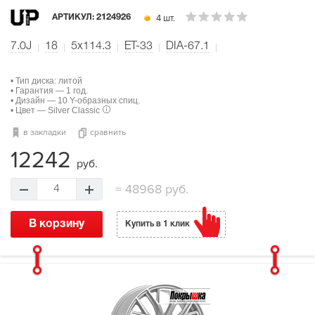
4 шт.
АРТИКУЛ:
2124926
7.0J
18
5x114.3
ET-33
DIA-67.1
• Тип диска: литой
• Гарантия — 1 год.
• Дизайн — 10 Y-образных спиц.
• Цвет — Silver Classic
в закладки
сравнить
12242
руб.
=
48968 руб.
4
В корзину
Купить в 1 клик