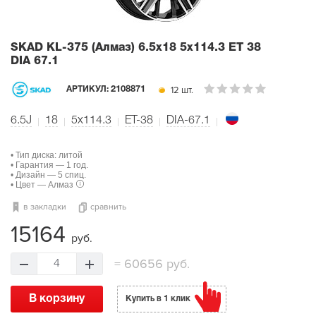
SKAD KL-375 (Алмаз)
6.5x18 5x114.3 ET 38
DIA 67.1
12 шт.
АРТИКУЛ:
2108871
6.5J
18
5x114.3
ET-38
DIA-67.1
• Тип диска: литой
• Гарантия — 1 год.
• Дизайн — 5 спиц.
• Цвет — Алмаз
в закладки
сравнить
15164
руб.
=
60656 руб.
4
В корзину
Купить в 1 клик