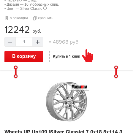
• Гарантия — 1 год.
• Дизайн — 10 Y-образных спиц.
• Цвет — Silver Classic
в закладки
сравнить
12242
руб.
=
48968 руб.
4
В корзину
Купить в 1 клик
Wheels UP Up109 (Silver Classic)
7.0x18 5x114.3