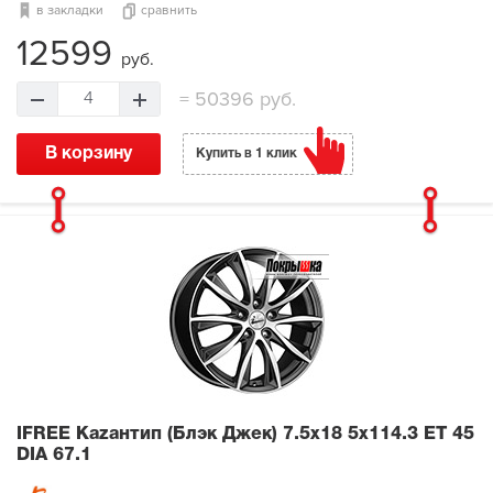
в закладки
сравнить
12599
руб.
=
50396 руб.
4
В корзину
Купить в 1 клик
IFREE Кazaнтип (Блэк Джек)
7.5x18 5x114.3 ET 45
DIA 67.1