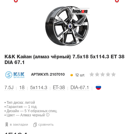
K&K Кайан (алмаз чёрный)
7.5x18 5x114.3 ET 38
DIA 67.1
12 шт.
АРТИКУЛ:
2107010
7.5J
18
5x114.3
ET-38
DIA-67.1
• Тип диска: литой
• Гарантия — 1 год.
• Дизайн — 5 Y-образных спиц.
• Цвет — Алмаз черный
в закладки
сравнить