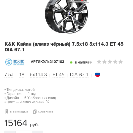
K&K Кайан (алмаз чёрный)
7.5x18 5x114.3 ET 45
DIA 67.1
в наличии
АРТИКУЛ:
2107103
7.5J
18
5x114.3
ET-45
DIA-67.1
• Тип диска: литой
• Гарантия — 1 год.
• Дизайн — 5 Y-образных спиц.
• Цвет — Алмаз черный
в закладки
сравнить
15164
руб.