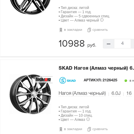
• Тип диска: литой
• Гарантия — 1 год.
• Дизайн — 5 сдвоенных спиц.
• Цвет — Алмаз черный
в закладки
сравнить
10988
4
руб.
SKAD Нагоя (Алмаз черный)
6
АРТИКУЛ:
2126425
в 
Нагоя (Алмаз черный)
6.0J
16
• Тип диска: литой
• Гарантия — 1 год.
• Дизайн — 10 спиц.
• Цвет — Алмаз
в закладки
сравнить