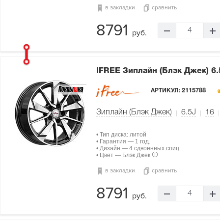
в закладки
сравнить
8791
4
руб.
IFREE Зиплайн (Блэк Джек)
6.
АРТИКУЛ:
2115788
Зиплайн (Блэк Джек)
6.5J
16
• Тип диска: литой
• Гарантия — 1 год.
• Дизайн — 4 сдвоенных спиц.
• Цвет — Блэк Джек
в закладки
сравнить
8791
4
руб.