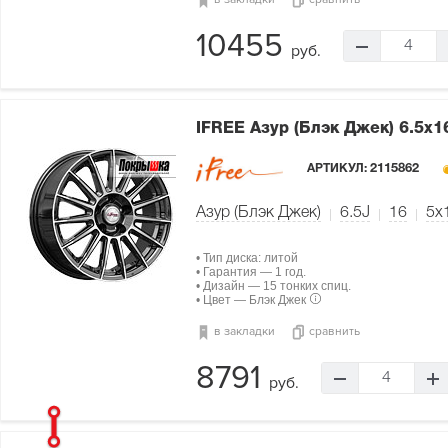
10455
4
руб.
IFREE Азур (Блэк Джек)
6.5x1
АРТИКУЛ:
2115862
Азур (Блэк Джек)
6.5J
16
5x
• Тип диска: литой
• Гарантия — 1 год.
• Дизайн — 15 тонких спиц.
• Цвет — Блэк Джек
в закладки
сравнить
8791
4
руб.