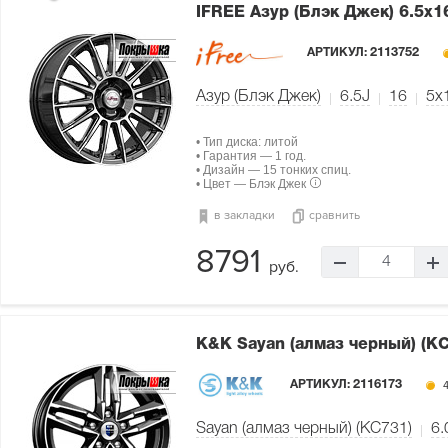
IFREE Азур (Блэк Джек)
6.5x1
АРТИКУЛ:
2113752
Азур (Блэк Джек)
6.5J
16
5x
• Тип диска: литой
• Гарантия — 1 год.
• Дизайн — 15 тонких спиц.
• Цвет — Блэк Джек
в закладки
сравнить
8791
4
руб.
K&K Sayan (алмаз черный) (К
АРТИКУЛ:
2116173
4
Sayan (алмаз черный) (КС731)
6.