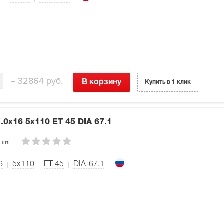
=
32864 руб.
В корзину
Купить в 1 клик
7.0x16 5x110 ET 45 DIA 67.1
 шт.
6
5x110
ET-45
DIA-67.1