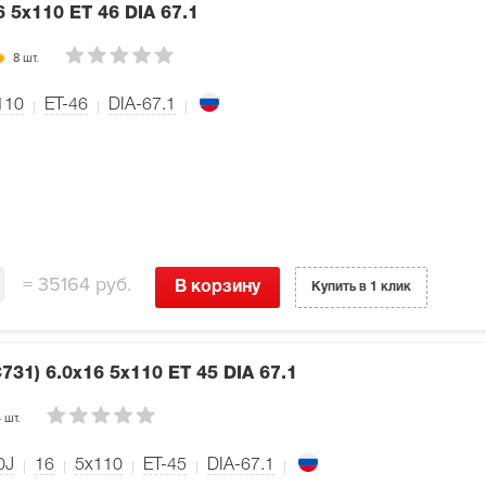
6 5x110 ET 46 DIA 67.1
8 шт.
110
ET-46
DIA-67.1
=
35164 руб.
В корзину
Купить в 1 клик
С731)
6.0x16 5x110 ET 45 DIA 67.1
 шт.
0J
16
5x110
ET-45
DIA-67.1