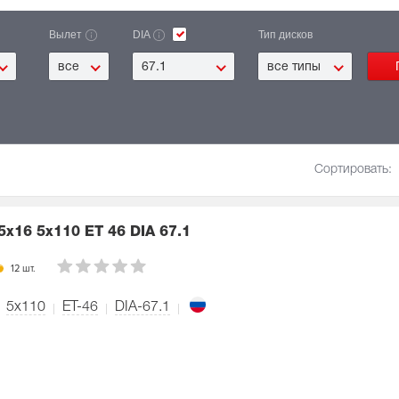
Вылет
DIA
Тип дисков
все
67.1
все типы
Сортировать:
5x16 5x110 ET 46 DIA 67.1
12 шт.
5x110
ET-46
DIA-67.1