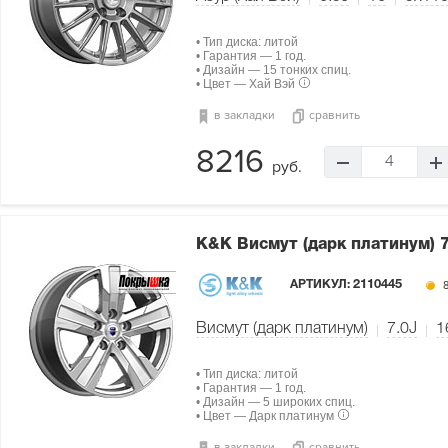
• Тип диска: литой
• Гарантия — 1 год.
• Дизайн — 15 тонких спиц.
• Цвет — Хай Вэй
в закладки
сравнить
8216
4
руб.
K&K Висмут (дарк платинум)
АРТИКУЛ:
2110445
8
Висмут (дарк платинум)
7.0J
1
• Тип диска: литой
• Гарантия — 1 год.
• Дизайн — 5 широких спиц.
• Цвет — Дарк платинум
в закладки
сравнить