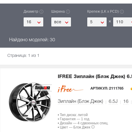
Диаметр
Ширина
Крепеж (LK x PCD)
×
16
все
5
110
Найдено моделей: 30
Страница:
1
из 1
IFREE Зиплайн (Блэк Джек)
6.
АРТИКУЛ:
2111765
Зиплайн (Блэк Джек)
6.5J
16
• Тип диска: литой
• Гарантия — 1 год.
• Дизайн — 4 сдвоенных спиц.
• Цвет — Блэк Джек