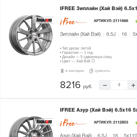
IFREE Зиплайн (Хай Вэй)
6.5x
АРТИКУЛ:
2111666
Зиплайн (Хай Вэй)
6.5J
16
5
• Тип диска: литой
• Гарантия — 1 год.
• Дизайн — 5 сдвоенных спиц.
• Цвет — Хай Вэй
в закладки
сравнить
8216
4
руб.
IFREE Азур (Хай Вэй)
6.5x16 5
АРТИКУЛ:
2112853
Азур (Хай Вэй)
6.5J
16
5x11