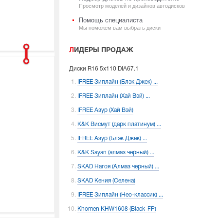
Просмотр моделей и дизайнов автодисков
Помощь специалиста
Мы поможем вам выбрать диски
ЛИДЕРЫ ПРОДАЖ
Диски
R16 5x110 DIA67.1
IFREE Зиплайн (Блэк Джек) ...
IFREE Зиплайн (Хай Вэй) ...
IFREE Азур (Хай Вэй)
K&K Висмут (дарк платинум) ...
IFREE Азур (Блэк Джек) ...
K&K Sayan (алмаз черный) ...
SKAD Нагоя (Алмаз черный) ...
SKAD Кения (Селена)
IFREE Зиплайн (Нео-классик) ...
Khomen KHW1608 (Black-FP)