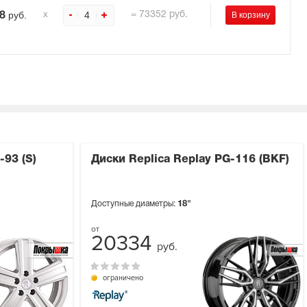
руб.
4
=
73352
руб.
8
х
-93 (S)
Диски Replica Replay PG-116 (BKF)
Доступные диаметры:
18"
20334
руб.
ограничено