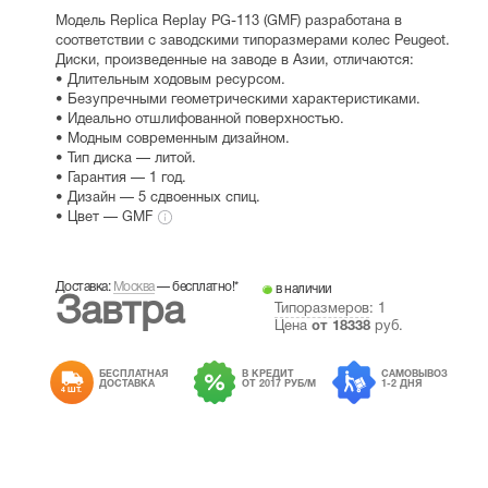
Модель Replica Replay PG-113 (GMF) разработана в
соответствии с заводскими типоразмерами колес Peugeot.
Диски, произведенные на заводе в Азии, отличаются:
• Длительным ходовым ресурсом.
• Безупречными геометрическими характеристиками.
• Идеально отшлифованной поверхностью.
• Модным современным дизайном.
• Тип диска — литой.
• Гарантия — 1 год.
• Дизайн — 5 сдвоенных спиц.
• Цвет — GMF
Доставка:
Москва
—
бесплатно!
*
в наличии
Завтра
Типоразмеров
: 1
Цена
от
18338
руб.
БЕСПЛАТНАЯ
В КРЕДИТ
САМОВЫВОЗ
ДОСТАВКА
ОТ 2017 РУБ/М
1-2 ДНЯ
4 ШТ.