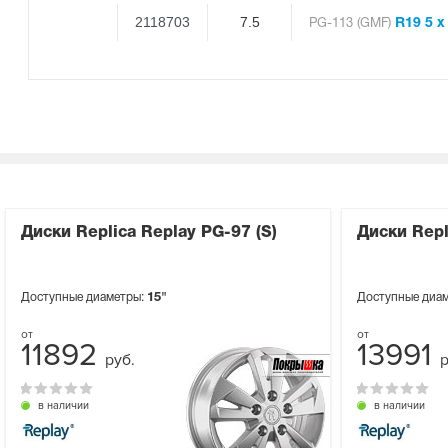
2118703
7.5
R19 5 x
PG-113 (GMF)
Диски Replica Replay PG-97 (S)
Диски Repl
Доступные диаметры:
15"
Доступные диа
11892
13991
руб.
р
в наличии
в наличии