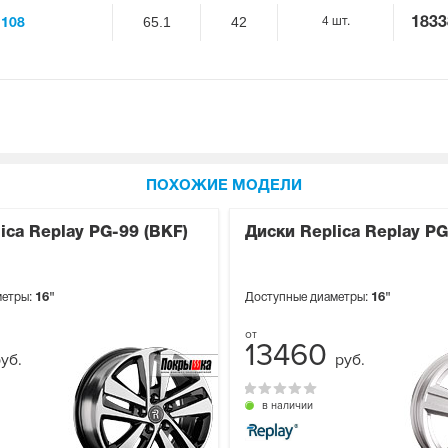
65.1
42
4 шт.
1833
 108
ПОХОЖИЕ МОДЕЛИ
ica Replay PG-99 (BKF)
Диски Replica Replay PG
метры:
16"
Доступные диаметры:
16"
13460
уб.
руб.
в наличии