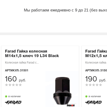
Мы работаем ежедневно с 9 до 21 (без вых
Farad Гайка колесная
Farad Гайк
М14х1,5 ключ 19 L34 Black
М12х1,5 кл
Колесная гайка Farad с...
Колесная гайка F
АРТИКУЛ:
31501
АРТИКУЛ:
3150
160
190
руб.
руб.
в наличии
в наличии