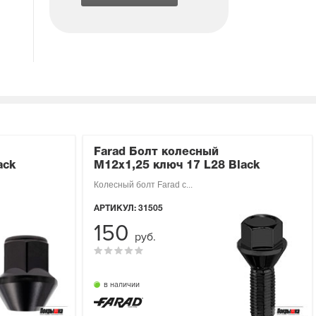
Farad Болт колесный
ack
М12х1,25 ключ 17 L28 Black
Колесный болт Farad с...
АРТИКУЛ:
31505
150
руб.
в наличии