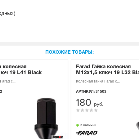
одных)
ПОХОЖИЕ ТОВАРЫ:
а колесная
Farad Гайка колесная
юч 19 L41 Black
М12х1,5 ключ 19 L32 Bl
arad с...
Колесная гайка Farad с...
2
АРТИКУЛ:
31503
180
руб.
в наличии