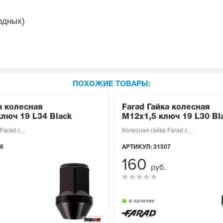
одных)
ПОХОЖИЕ ТОВАРЫ:
а колесная
Farad Гайка колесная
люч 19 L34 Black
М12х1,5 ключ 19 L30 Bl
arad с...
Колесная гайка Farad с...
6
АРТИКУЛ:
31507
160
руб.
в наличии