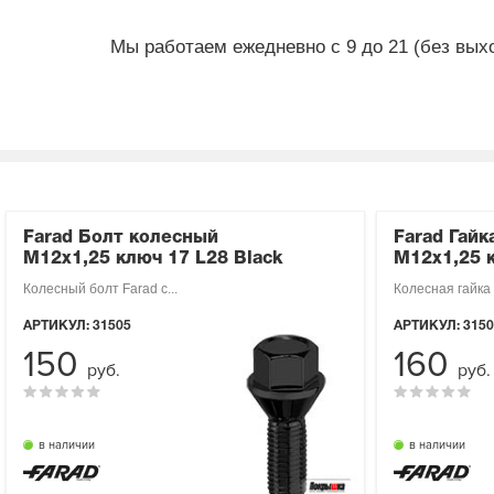
Мы работаем ежедневно с 9 до 21 (без вых
Farad Болт колесный
Farad Гайк
М12х1,25 ключ 17 L28 Black
М12х1,25 к
Колесный болт Farad с...
Колесная гайка F
АРТИКУЛ:
31505
АРТИКУЛ:
3150
150
160
руб.
руб.
в наличии
в наличии