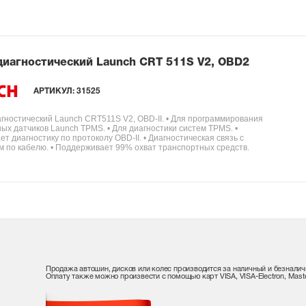
диагностический Launch CRT 511S V2, OBD2
АРТИКУЛ:
31525
агностический Launch CRT511S V2, OBD-II. • Для программирования
ых датчиков Launch TPMS. • Для диагностики систем TPMS. •
т диагностику по протоколу OBD-II. • Диагностическая связь с
 по кабелю. • Поддерживает 99% охват транспортных средств.
Продажа автошин, дисков или колес производится за наличный и безналич
Оплату также можно произвести с помощью карт VISA, VISA-Electron, Maste