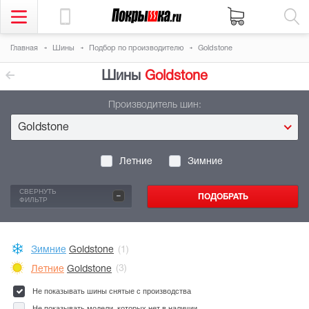
Главная
Шины
Подбор по производителю
Goldstone
Шины
Goldstone
Производитель шин:
Goldstone
Летние
Зимние
-
СВЕРНУТЬ
ФИЛЬТР
Зимние
Goldstone
(1)
Летние
Goldstone
(3)
Не показывать шины снятые с производства
Не показывать модели, которых нет в наличии