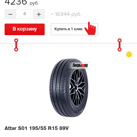
4236
руб.
=
16944 руб.
4
В корзину
Купить в 1 клик
Attar S01
195/55 R15 89V