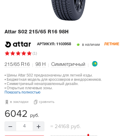
Attar S02
215/65 R16 98H
в наличии
АРТИКУЛ:
1103958
ЛЕТНИЕ
(1)
215/65 R16
98
H
Симметричный
• Шины Attar S02 предназначены для летней езды.
• Бюджетная модель для кроссоверов и внедорожников.
• Симметричный ненаправленный дизайн.
• Открытые плечевые зоны.
Показать полностью
в закладки
сравнить
6042
руб.
=
24168 руб.
4