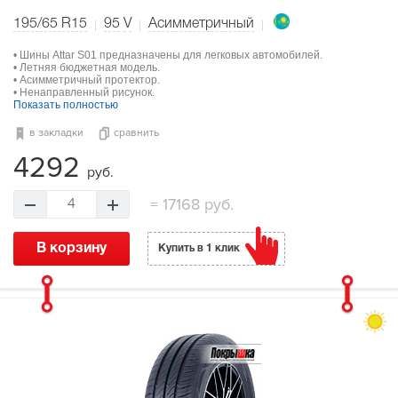
195/65 R15
95
V
Асимметричный
• Шины Attar S01 предназначены для легковых автомобилей.
• Летняя бюджетная модель.
• Асимметричный протектор.
• Ненаправленный рисунок.
Показать полностью
в закладки
сравнить
4292
руб.
=
17168 руб.
4
В корзину
Купить в 1 клик