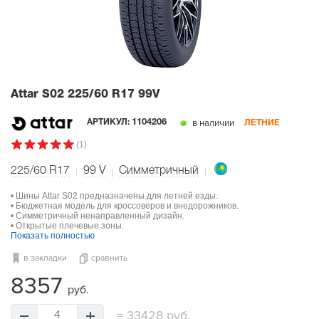
Attar S02
225/60 R17 99V
в наличии
АРТИКУЛ:
1104206
ЛЕТНИЕ
(1)
225/60 R17
99
V
Симметричный
• Шины Attar S02 предназначены для летней езды.
• Бюджетная модель для кроссоверов и внедорожников.
• Симметричный ненаправленный дизайн.
• Открытые плечевые зоны.
Показать полностью
в закладки
сравнить
8357
руб.
=
33428 руб.
4