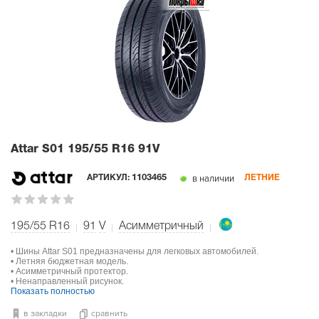
Attar S01
195/55 R16 91V
в наличии
АРТИКУЛ:
1103465
ЛЕТНИЕ
195/55 R16
91
V
Асимметричный
• Шины Attar S01 предназначены для легковых автомобилей.
• Летняя бюджетная модель.
• Асимметричный протектор.
• Ненаправленный рисунок.
Показать полностью
в закладки
сравнить