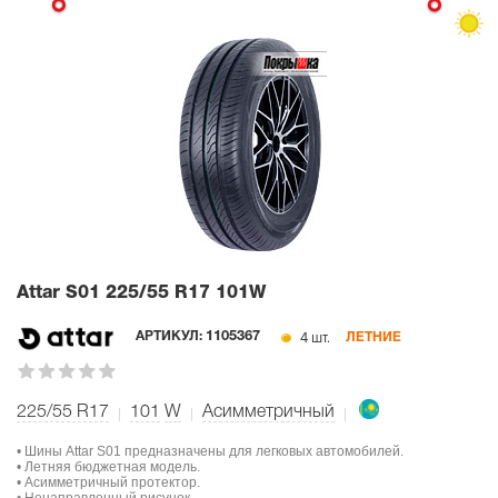
Attar S01
225/55 R17 101W
4 шт.
АРТИКУЛ:
1105367
ЛЕТНИЕ
225/55 R17
101
W
Асимметричный
• Шины Attar S01 предназначены для легковых автомобилей.
• Летняя бюджетная модель.
• Асимметричный протектор.
• Ненаправленный рисунок.