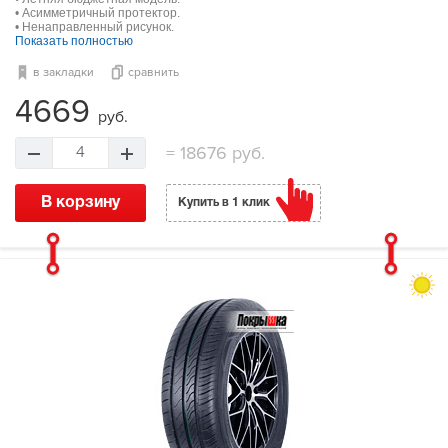
• Асимметричный протектор.
• Ненаправленный рисунок.
Показать полностью
в закладки
сравнить
4669
руб.
=
18676 руб.
4
В корзину
Купить в 1 клик