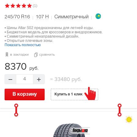
(1)
245/70 R16
107
H
Симметричный
• Шины Attar S02 предназначены для летней езды.
• Бюджетная модель для кроссоверов и внедорожников.
• Симметричный ненаправленный дизайн.
• Открытые плечевые зоны.
Показать полностью
в закладки
сравнить
8370
руб.
=
33480 руб.
4
В корзину
Купить в 1 клик