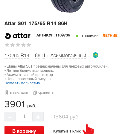
Attar S01
175/65 R14 86H
в наличии
АРТИКУЛ:
1109736
ЛЕТНИЕ
175/65 R14
86
H
Асимметричный
• Шины Attar S01 предназначены для легковых автомобилей.
• Летняя бюджетная модель.
• Асимметричный протектор.
• Ненаправленный рисунок.
Показать полностью
в закладки
сравнить
3901
руб.
=
15604 руб.
4
В корзину
Купить в 1 клик