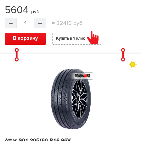
5604
руб.
=
22416 руб.
4
В корзину
Купить в 1 клик
Attar S01
205/60 R16 96V