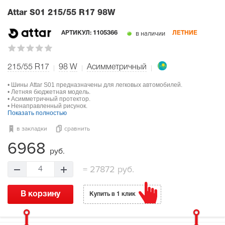
Attar S01
215/55 R17 98W
в наличии
АРТИКУЛ:
1105366
ЛЕТНИЕ
215/55 R17
98
W
Асимметричный
• Шины Attar S01 предназначены для легковых автомобилей.
• Летняя бюджетная модель.
• Асимметричный протектор.
• Ненаправленный рисунок.
Показать полностью
в закладки
сравнить
6968
руб.
=
27872 руб.
4
В корзину
Купить в 1 клик