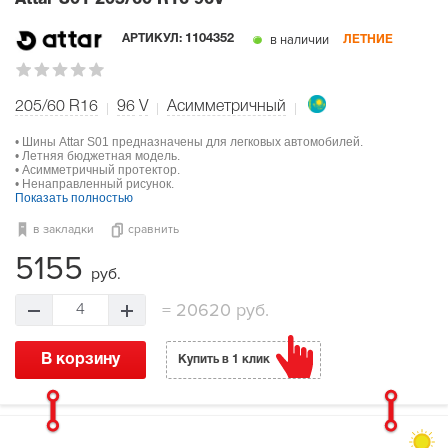
в наличии
АРТИКУЛ:
1104352
ЛЕТНИЕ
205/60 R16
96
V
Асимметричный
• Шины Attar S01 предназначены для легковых автомобилей.
• Летняя бюджетная модель.
• Асимметричный протектор.
• Ненаправленный рисунок.
Показать полностью
в закладки
сравнить
5155
руб.
=
20620 руб.
4
В корзину
Купить в 1 клик