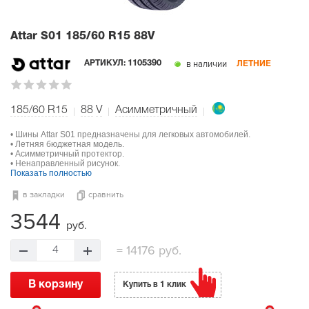
Attar S01
185/60 R15 88V
в наличии
АРТИКУЛ:
1105390
ЛЕТНИЕ
185/60 R15
88
V
Асимметричный
• Шины Attar S01 предназначены для легковых автомобилей.
• Летняя бюджетная модель.
• Асимметричный протектор.
• Ненаправленный рисунок.
Показать полностью
в закладки
сравнить
3544
руб.
=
14176 руб.
4
В корзину
Купить в 1 клик