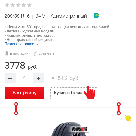
205/55 R16
94
V
Асимметричный
• Шины Attar S01 предназначены для легковых автомобилей.
• Летняя бюджетная модель.
• Асимметричный протектор.
• Ненаправленный рисунок.
Показать полностью
в закладки
сравнить
3778
руб.
=
15112 руб.
4
В корзину
Купить в 1 клик