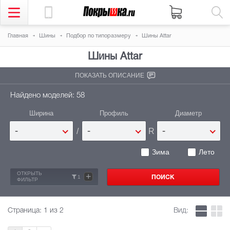
Главная
Шины
Подбор по типоразмеру
Шины Attar
Шины
Attar
ПОКАЗАТЬ ОПИСАНИЕ
Найдено моделей: 58
Ширина
Профиль
Диаметр
/
R
-
-
-
Зима
Лето
ОТКРЫТЬ
+
1
ФИЛЬТР
Страница:
1
из 2
Вид: