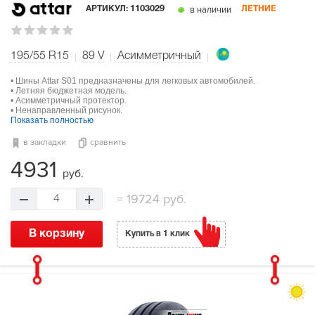
в наличии
АРТИКУЛ:
1103029
ЛЕТНИЕ
195/55 R15
89
V
Асимметричный
• Шины Attar S01 предназначены для легковых автомобилей.
• Летняя бюджетная модель.
• Асимметричный протектор.
• Ненаправленный рисунок.
Показать полностью
в закладки
сравнить
4931
руб.
=
19724 руб.
4
В корзину
Купить в 1 клик