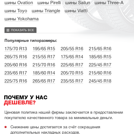
шины Ovation
шины Pirelli
шины Sailun
шины Three-A
шины Toyo
шины Triangle
шины Viatti
шины Yokohama
ПОКАЗАТЬ ВСЕ
Популярные типоразмеры:
175/70 R13
195/65 R15
205/55 R16
215/65 R16
265/75 R16
215/55 R17
175/65 R14
185/65 R15
205/60 R16
215/70 R16
225/65 R17
225/45 R17
235/65 R17
185/60 R14
205/70 R15
215/60 R16
225/75 R16
265/65 R17
235/55 R17
245/45 R18
ПОЧЕМУ У НАС
ДЕШЕВЛЕ?
Ценовая политика нашей фирмы заключается в предоставлении
покупателю качественного товара за минимальные деньги.
Снижение цены достигается за счёт сокращения
дополнительных накладных расходов.