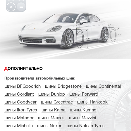
ДОПОЛНИТЕЛЬНО
Производители автомобильных шин:
шины BFGoodrich
шины Bridgestone
шины Continental
шины Cordiant
шины Dunlop
шины Forward
шины Goodyear
шины Greentrac
шины Hankook
шины Ikon Tyres
шины Kama
шины Kumho
шины Matador
шины Maxxis
шины Mazzini
шины Michelin
шины Nexen
шины Nokian Tyres