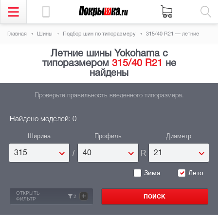
Главная
Шины
Подбор шин по типоразмеру
315/40 R21 — летние
Летние шины Yokohama с
типоразмером
315/40 R21
не
найдены
Проверьте правильность введенного типоразмера.
Найдено моделей: 0
Ширина
Профиль
Диаметр
/
R
315
40
21
Зима
Лето
ОТКРЫТЬ
+
2
ФИЛЬТР