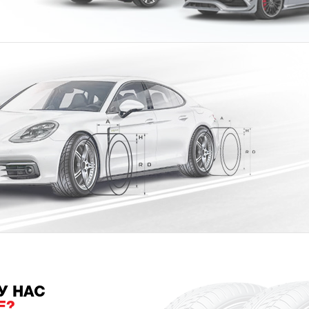
У НАС
Е?