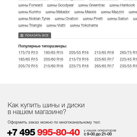
шины Forward
шины Goodyear
шины Greentrac
шины Hankook
шины Kumho
шины Matador
шины Maxxis
шины Mazzini
шины
шины Nokian Tyres
шины Ovation
шины Pirelli
шины Sailun
ши
шины Triangle
шины Viatti
шины Yokohama
ПОКАЗАТЬ ВСЕ
Популярные типоразмеры:
175/70 R13
195/65 R15
205/55 R16
215/65 R16
265/75 R
185/65 R15
205/60 R16
215/70 R16
225/65 R17
225/45 R
205/70 R15
215/60 R16
225/75 R16
265/65 R17
235/55 R
Как купить шины и диски
в нашем магазине?
Оформить заказ можно по многоканальному тел:
+7 495
995-80-40
у наших операторов
с 9-00 до 21-00