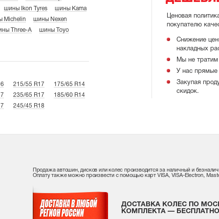
шины Ikon Tyres
шины Kama
Ценовая политик
 Michelin
шины Nexen
покупателю каче
ны Three-A
шины Toyo
Снижение цен
накладных ра
Мы не тратим 
У нас прямые 
Закупая прод
16
215/55 R17
175/65 R14
скидок.
17
235/65 R17
185/60 R14
17
245/45 R18
Продажа автошин, дисков или колес производится за наличный и безналич
Оплату также можно произвести с помощью карт VISA, VISA-Electron, Maste
ДОСТАВКА КОЛЕС ПО МОС
КОМПЛЕКТА — БЕСПЛАТНО