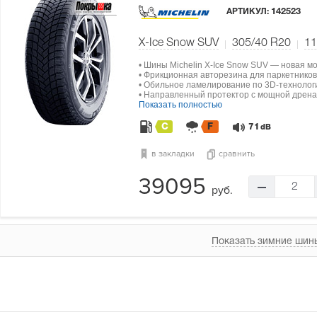
АРТИКУЛ:
142523
X-Ice Snow SUV
305/40 R20
11
• Шины Michelin X-Ice Snow SUV — новая м
• Фрикционная авторезина для паркетников
• Обильное ламелирование по 3D-технолог
• Направленный протектор с мощной дрена
Показать полностью
C
F
71
dB
в закладки
сравнить
39095
2
руб.
Показать зимние шины