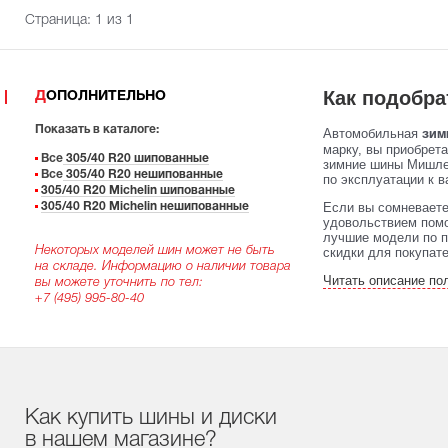
Страница:
1
из 1
Как подобр
ДОПОЛНИТЕЛЬНО
Показать в каталоге:
Автомобильная
зим
марку, вы приобрет
Все
305/40 R20 шипованные
зимние шины Мишлен
Все
305/40 R20 нешипованные
по эксплуатации к в
305/40 R20 Michelin шипованные
Если вы сомневаете
305/40 R20 Michelin нешипованные
удовольствием помо
лучшие модели по п
Некоторых моделей шин может не быть
скидки для покупат
на складе. Информацию о наличии товара
Читать описание по
вы можете уточнить по тел:
+7 (495) 995-80-40
Как купить шины и диски
в нашем магазине?