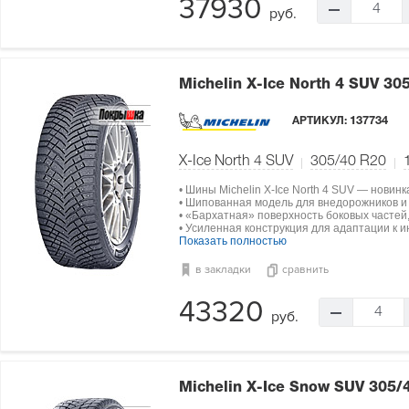
37930
4
руб.
Michelin X-Ice North 4 SUV
305
АРТИКУЛ:
137734
X-Ice North 4 SUV
305/40 R20
• Шины Michelin X-Ice North 4 SUV — новинк
• Шипованная модель для внедорожников и
• «Бархатная» поверхность боковых часте
• Усиленная конструкция для адаптации к 
Показать полностью
в закладки
сравнить
43320
4
руб.
Michelin X-Ice Snow SUV
305/