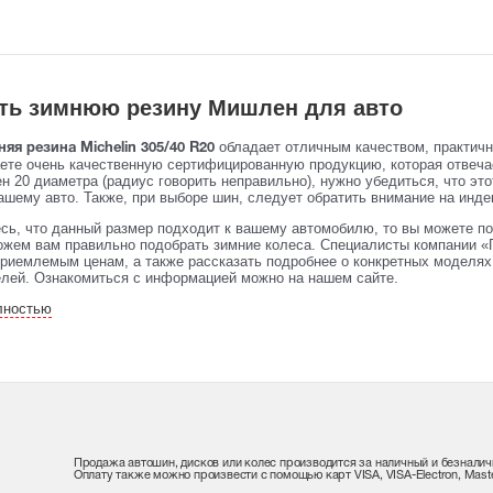
ать зимнюю резину Мишлен для авто
обладает отличным качеством, практич
няя резина Michelin 305/40 R20
аете очень качественную сертифицированную продукцию, которая отвеч
 20 диаметра (радиус говорить неправильно), нужно убедиться, что это
ашему авто. Также, при выборе шин, следует обратить внимание на индек
сь, что данный размер подходит к вашему автомобилю, то вы можете по
жем вам правильно подобрать зимние колеса. Специалисты компании «
риемлемым ценам, а также рассказать подробнее о конкретных моделях 
елей. Ознакомиться с информацией можно на нашем сайте.
лностью
Продажа автошин, дисков или колес производится за наличный и безналич
Оплату также можно произвести с помощью карт VISA, VISA-Electron, Maste