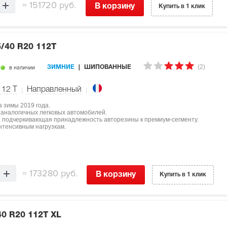
=
151720 руб.
В корзину
Купить в 1 клик
/40 R20 112T
(2)
в наличии
ЗИМНИЕ
ШИПОВАННЫЕ
112
T
Направленный
а зимы 2019 года.
 аналогичных легковых автомобилей.
й, подчеркивающая принадлежность авторезины к премиум-сегменту.
интенсивным нагрузкам.
=
173280 руб.
В корзину
Купить в 1 клик
40 R20 112T XL