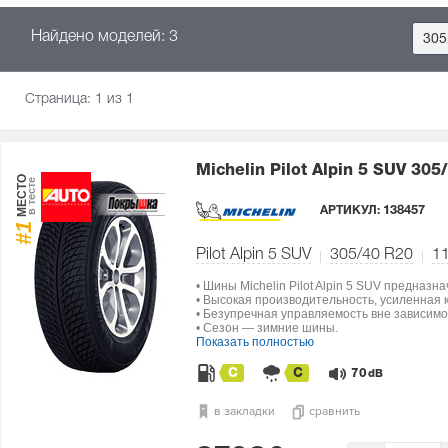
Найдено моделей: 3
305
Страница:
1
из 1
Michelin Pilot Alpin 5 SUV
305/
МЕСТО
в тесте
АРТИКУЛ:
138457
#1
Pilot Alpin 5 SUV
305/40 R20
1
• Шины Michelin Pilot Alpin 5 SUV предназ
• Высокая производительность, усиленная 
• Безупречная управляемость вне зависимо
• Сезон — зимние шины.
Показать полностью
C
C
70
dB
в закладки
сравнить