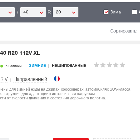
Зима
/
R
40
20
Сортировать:
40 R20 112V XL
в наличии
ЗИМНИЕ
НЕШИПОВАННЫЕ
12
V
Направленный
начены для зимней езды на джипах, кроссоверах, автомобилях SUV-класса.
конструкция для адаптации к интенсивным нагрузкам.
сти от скорости движения и состояния дорожного полотна.