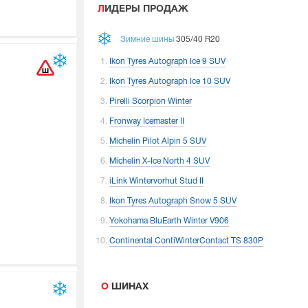
ЛИДЕРЫ ПРОДАЖ
Зимние шины
305/40 R20
Ikon Tyres Autograph Ice 9 SUV
Ikon Tyres Autograph Ice 10 SUV
Pirelli Scorpion Winter
Fronway Icemaster II
Michelin Pilot Alpin 5 SUV
Michelin X-Ice North 4 SUV
iLink Wintervorhut Stud II
Ikon Tyres Autograph Snow 5 SUV
Yokohama BluEarth Winter V906
Continental ContiWinterContact TS 830P
О ШИНАХ