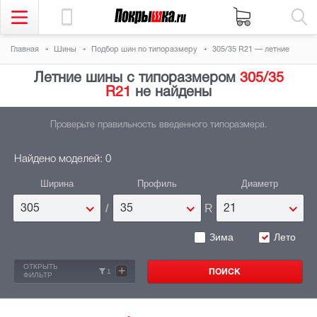
Главная
Шины
Подбор шин по типоразмеру
305/35 R21 — летние
Летние шины с типоразмером
305/35
R21
не найдены
Проверьте правильность введенного типоразмера.
Найдено моделей: 0
Ширина
Профиль
Диаметр
/
R
305
35
21
Зима
Лето
ОТКРЫТЬ
+
1
ФИЛЬТР