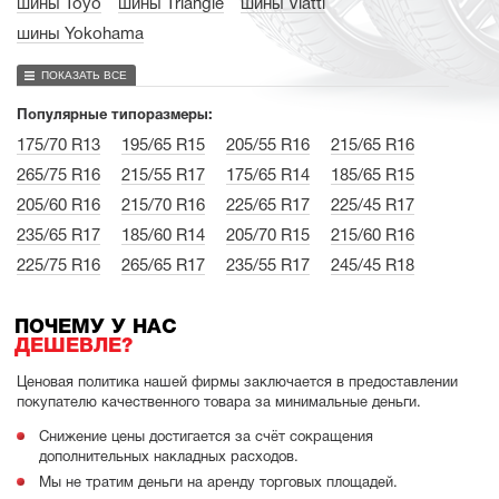
шины Toyo
шины Triangle
шины Viatti
шины Yokohama
ПОКАЗАТЬ ВСЕ
Популярные типоразмеры:
175/70 R13
195/65 R15
205/55 R16
215/65 R16
265/75 R16
215/55 R17
175/65 R14
185/65 R15
205/60 R16
215/70 R16
225/65 R17
225/45 R17
235/65 R17
185/60 R14
205/70 R15
215/60 R16
225/75 R16
265/65 R17
235/55 R17
245/45 R18
ПОЧЕМУ У НАС
ДЕШЕВЛЕ?
Ценовая политика нашей фирмы заключается в предоставлении
покупателю качественного товара за минимальные деньги.
Снижение цены достигается за счёт сокращения
дополнительных накладных расходов.
Мы не тратим деньги на аренду торговых площадей.