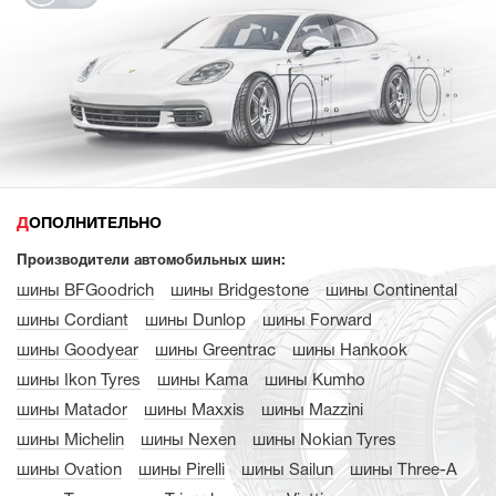
ДОПОЛНИТЕЛЬНО
Производители автомобильных шин:
шины BFGoodrich
шины Bridgestone
шины Continental
шины Cordiant
шины Dunlop
шины Forward
шины Goodyear
шины Greentrac
шины Hankook
шины Ikon Tyres
шины Kama
шины Kumho
шины Matador
шины Maxxis
шины Mazzini
шины Michelin
шины Nexen
шины Nokian Tyres
шины Ovation
шины Pirelli
шины Sailun
шины Three-A