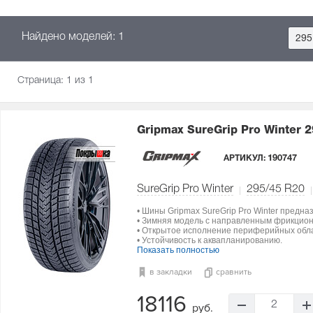
Найдено моделей: 1
295
Страница:
1
из 1
Gripmax SureGrip Pro Winter
2
АРТИКУЛ:
190747
SureGrip Pro Winter
295/45 R20
• Шины Gripmax SureGrip Pro Winter предн
• Зимняя модель с направленным фрикцио
• Открытое исполнение периферийных обл
• Устойчивость к аквапланированию.
Показать полностью
в закладки
сравнить
18116
2
руб.