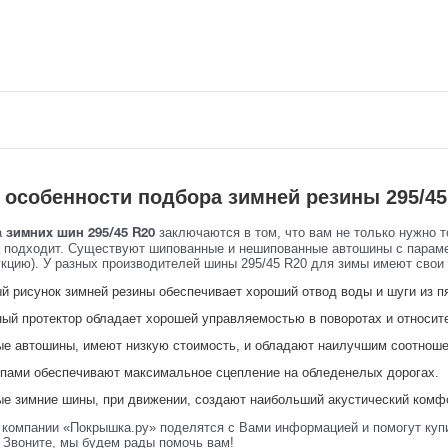
 особенности подбора зимней резины 295/45
а
заключаются в том, что вам не только нужно т
зимних шин 295/45 R20
 подходит. Существуют шипованные и нешипованные автошины с параметр
кцию). У разных производителей шины 295/45 R20 для зимы имеют свои п
й рисунок зимней резины обеспечивает хороший отвод воды и шуги из пя
ый протектор обладает хорошей управляемостью в поворотах и относи
е автошины, имеют низкую стоимость, и обладают наилучшим соотноше
пами обеспечивают максимальное сцепление на обледенелых дорогах.
е зимние шины, при движении, создают наибольший акустический комфо
компании «Покрышка.ру» поделятся с Вами информацией и помогут куп
Звоните, мы будем рады помочь вам!