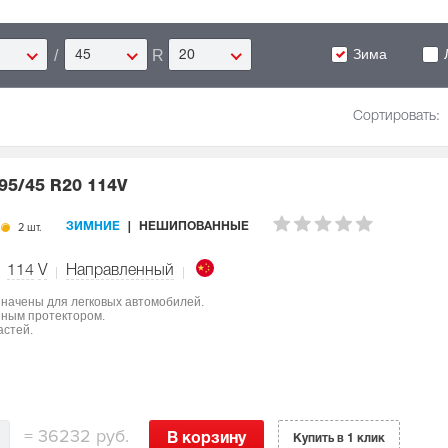
Зима
/
R
45
20
Сортировать:
95/45 R20 114V
2 шт.
ЗИМНИЕ
НЕШИПОВАННЫЕ
114
V
Направленный
азначены для легковых автомобилей.
нным протектором.
астей.
=
36232 руб.
В корзину
Купить в 1 клик