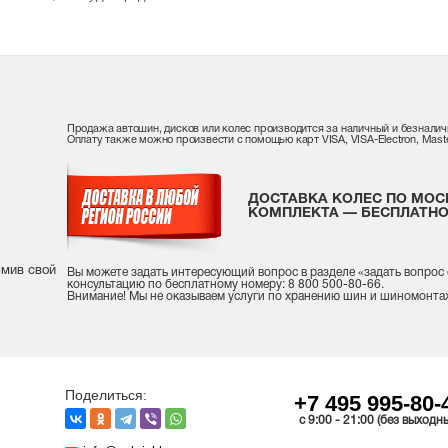
Продажа автошин, дисков или колес производится за наличный и безналич
Оплату также можно произвести с помощью карт VISA, VISA-Electron, Maste
ДОСТАВКА КОЛЕС ПО МОС
КОМПЛЕКТА — БЕСПЛАТНО
рмив свой
Вы можете задать интересующий вопрос
в разделе «
задать вопрос
консультацию
по бесплатному номеру: 8 800 500-80-66.
Внимание! Мы не оказываем услуги по хранению шин и шиномонта
Поделиться:
+7 495 995-80-
c 9:00 - 21:00 (без выходн