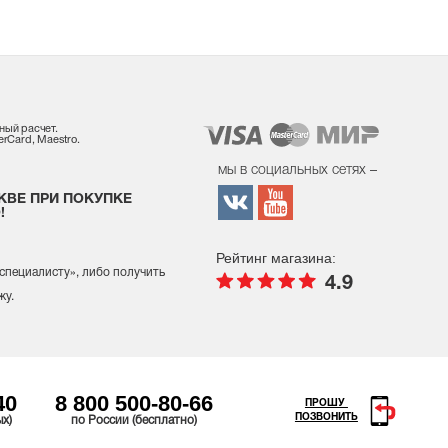
ный расчет.
rCard, Maestro.
мы в социальных сетях –
КВЕ ПРИ ПОКУПКЕ
!
Рейтинг магазина:
 специалисту
», либо получить
4.9
жу.
40
8 800 500-80-66
ПРОШУ
ПОЗВОНИТЬ
ых)
по России (бесплатно)