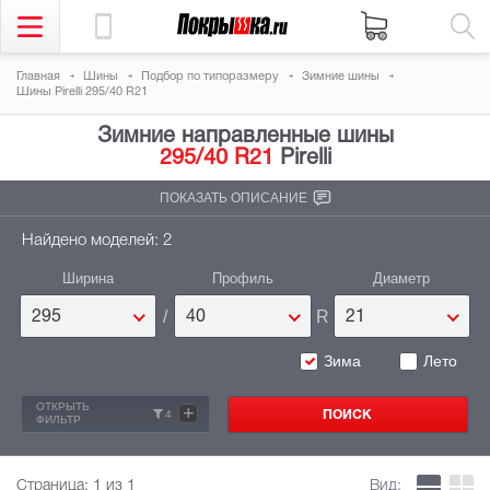
Главная
Шины
Подбор по типоразмеру
Зимние шины
Шины Pirelli 295/40 R21
Зимние направленные шины
295/40 R21
Pirelli
ПОКАЗАТЬ ОПИСАНИЕ
Найдено моделей: 2
Ширина
Профиль
Диаметр
/
R
295
40
21
Зима
Лето
ОТКРЫТЬ
+
4
ФИЛЬТР
Страница:
1
из 1
Вид: