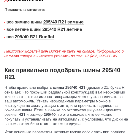
ДОПОЛНИТЕЛЬНО
Показать в каталоге:
295/40 R21 зимние
все зимние шины
295/40 R21 летние
все летние шины
295/40 R21 Runflat
все
Некоторых моделей шин может не быть на складе. Информацию о
наличии товара вы можете уточнить по тел:
+7 (495) 995-80-40
Как правильно подобрать шины 295/40
R21
Чтобы правильно выбрать
(диаметр 21, буква R
шины 295/40 R21
означает, что покрышки радиальной конструкции) вам необходимо
точно знать, какие именно типоразмеры можно устанавливать на
ваш автомобиль. Узнать необходимые параметры можно в
инструкции по эксплуатации к авто, или прочитать надпись на
боковине шины. Если в книжке по эксплуатации указан диаметр
резины
и размер
, то это означает, что ее можно
R21
295/40
покупать и устанавливать на автомобиль, с условием, что диски на
вашем автомобиле стоят того же радиуса.
Итак основные параметры, которые нужно соблюдать при подборе