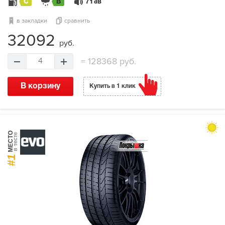
C
B
71
dB
в закладки
сравнить
32092
руб.
=
128368 руб.
4
В корзину
Купить в 1 клик
МЕСТО
в тесте
#1