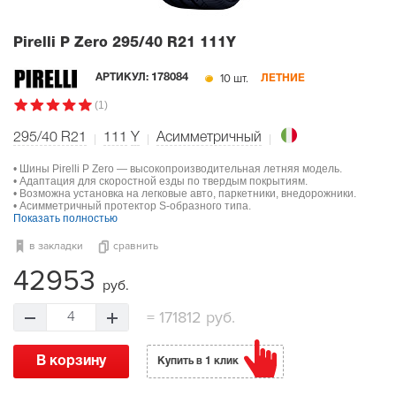
Pirelli P Zero
295/40 R21 111Y
10 шт.
АРТИКУЛ:
178084
ЛЕТНИЕ
(1)
295/40 R21
111
Y
Асимметричный
• Шины Pirelli P Zero — высокопроизводительная летняя модель.
• Адаптация для скоростной езды по твердым покрытиям.
• Возможна установка на легковые авто, паркетники, внедорожники.
• Асимметричный протектор S-образного типа.
Показать полностью
в закладки
сравнить
42953
руб.
=
171812 руб.
4
В корзину
Купить в 1 клик