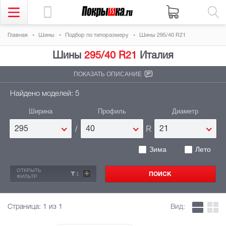
Главная
Шины
Подбор по типоразмеру
Шины 295/40 R21
Шины
295/40 R21
Италия
ПОКАЗАТЬ ОПИСАНИЕ
Найдено моделей: 5
Ширина
Профиль
Диаметр
/
R
295
40
21
Зима
Лето
ОТКРЫТЬ
+
1
ФИЛЬТР
Страница:
1
из 1
Вид: