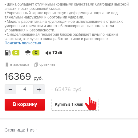
• Шина обладает отличными ходовыми качествами благодаря высокой
эластичности резиновой смеси.
• Упрочненный каркас препятствует деформации покрышки под
тяжелыми нагрузками и бортовыми ударами.
• Модель рассчитана на круглогодичное использование в странах с
умеренным климатом и имеет сбалансированные показатели
управления и безопасности.
• Смоделированная геометрия блоков разбивает шум по низким
частотам, в силу чего шина работает тише и равномернее.
Показать полностью
C
C
72
dB
в закладки
сравнить
16369
руб.
=
65476 руб.
4
В корзину
Купить в 1 клик
Страница:
1
из 1