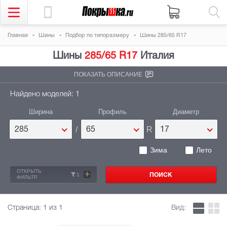
Главная
Шины
Подбор по типоразмеру
Шины 285/65 R17
Шины
285/65 R17
Италия
ПОКАЗАТЬ ОПИСАНИЕ
Найдено моделей: 1
Ширина
Профиль
Диаметр
/
R
285
65
17
Зима
Лето
ОТКРЫТЬ
+
1
ФИЛЬТР
Страница:
1
из 1
Вид: