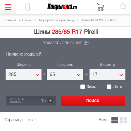
Главная
Шины
Подбор по типоразмеру
Шины Pirelli 285/65 R17
Шины
285/65 R17
Pirelli
ПОКАЗАТЬ ОПИСАНИЕ
Найдено моделей: 1
Ширина
Профиль
Диаметр
/
R
285
65
17
Зима
Лето
ОТКРЫТЬ
+
2
ФИЛЬТР
Страница:
1
из 1
Вид: