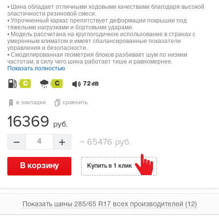
• Шина обладает отличными ходовыми качествами благодаря высокой
эластичности резиновой смеси.
• Упрочненный каркас препятствует деформации покрышки под
тяжелыми нагрузками и бортовыми ударами.
• Модель рассчитана на круглогодичное использование в странах с
умеренным климатом и имеет сбалансированные показатели
управления и безопасности.
• Смоделированная геометрия блоков разбивает шум по низким
частотам, в силу чего шина работает тише и равномернее.
Показать полностью
C
C
72
dB
в закладки
сравнить
16369
руб.
=
65476 руб.
4
В корзину
Купить в 1 клик
Показать шины 285/65 R17 всех производителей (12)