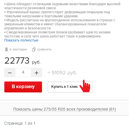
• Шина обладает отличными ходовыми качествами благодаря высокой
эластичности резиновой смеси.
• Упрочненный каркас препятствует деформации покрышки под
тяжелыми нагрузками и бортовыми ударами.
• Модель рассчитана на круглогодичное использование в странах с
умеренным климатом и имеет сбалансированные показатели
управления и безопасности.
• Смоделированная геометрия блоков разбивает шум по низким
частотам, в силу чего шина работает тише и равномернее.
Показать полностью
в закладки
сравнить
22773
руб.
=
91092 руб.
4
В корзину
Купить в 1 клик
Показать шины 275/55 R20 всех производителей (61)
Страница:
1
из 1