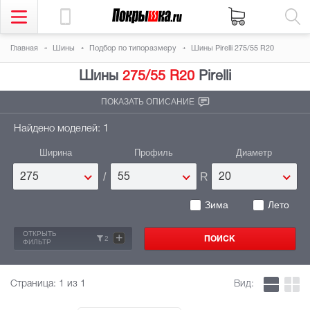
Главная
Шины
Подбор по типоразмеру
Шины Pirelli 275/55 R20
Шины
275/55 R20
Pirelli
ПОКАЗАТЬ ОПИСАНИЕ
Найдено моделей: 1
Ширина
Профиль
Диаметр
/
R
275
55
20
Зима
Лето
ОТКРЫТЬ
+
2
ФИЛЬТР
Страница:
1
из 1
Вид: