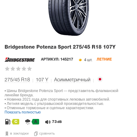
Bridgestone Potenza Sport
275/45 R18 107Y
4 шт.
АРТИКУЛ:
145217
ЛЕТНИЕ
275/45 R18
107
Y
Асимметричный
• Шины Bridgestone Potenza Sport — представитель флагманской
линейки бренда.
• Новинка 2021 года для спортивных легковых автомобилей.
• Летняя модель с ультравысокой производительностью.
• Отменные тормозные и сцепные характеристики.
Показать полностью
C
A
73
dB
в закладки
сравнить