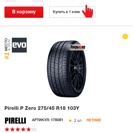
В корзину
Купить в 1 клик
МЕСТО
в тесте
#1
Pirelli P Zero
275/45 R18 103Y
2 шт.
АРТИКУЛ:
178081
ЛЕТНИЕ
(1)