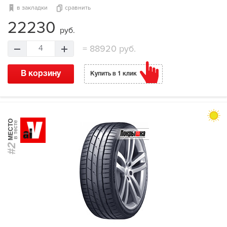
в закладки
сравнить
22230
руб.
=
88920 руб.
4
В корзину
Купить в 1 клик
МЕСТО
в тесте
#2