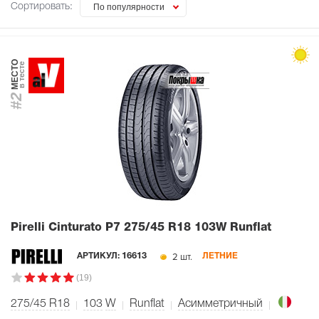
Сортировать:
По популярности
МЕСТО
в тесте
#2
Pirelli Cinturato P7
275/45 R18 103W Runflat
2 шт.
АРТИКУЛ:
16613
ЛЕТНИЕ
(19)
275/45 R18
103
W
Runflat
Асимметричный