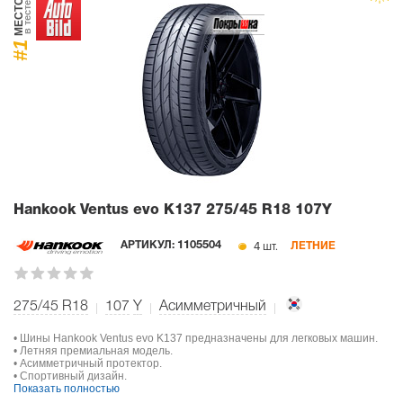
МЕСТО
в тесте
#1
Hankook Ventus evo K137
275/45 R18 107Y
4 шт.
АРТИКУЛ:
1105504
ЛЕТНИЕ
275/45 R18
107
Y
Асимметричный
• Шины Hankook Ventus evo K137 предназначены для легковых машин.
• Летняя премиальная модель.
• Асимметричный протектор.
• Спортивный дизайн.
Показать полностью