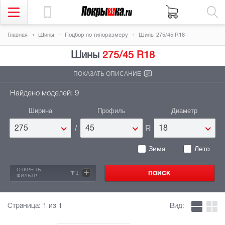
Главная
Шины
Подбор по типоразмеру
Шины 275/45 R18
Шины
275/45 R18
ПОКАЗАТЬ ОПИСАНИЕ
Найдено моделей: 9
Ширина
Профиль
Диаметр
/
R
275
45
18
Зима
Лето
ОТКРЫТЬ
+
1
ФИЛЬТР
Страница:
1
из 1
Вид: