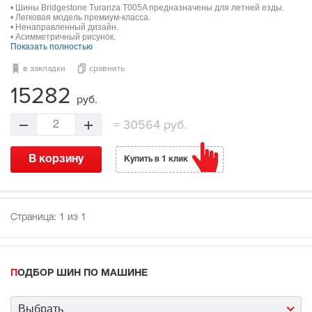
• Шины Bridgestone Turanza T005A предназначены для летней езды.
• Легковая модель премиум-класса.
• Ненаправленный дизайн.
• Асимметричный рисунок.
Показать полностью
в закладки
сравнить
15282
руб.
=
30564 руб.
2
В корзину
Купить в 1 клик
Страница:
1
из 1
ПОДБОР ШИН ПО МАШИНЕ
Выбрать