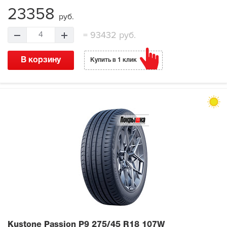
23358
руб.
=
93432 руб.
4
В корзину
Купить в 1 клик
Kustone Passion P9
275/45 R18 107W