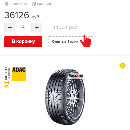
в закладки
сравнить
36126
руб.
=
144504 руб.
4
В корзину
Купить в 1 клик
МЕСТО
в тесте
#1