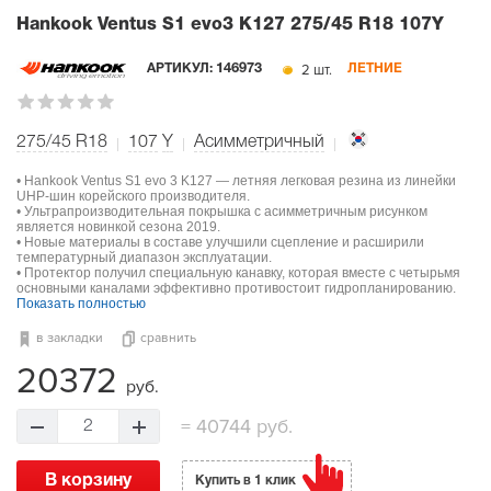
Hankook Ventus S1 evo3 K127
275/45 R18 107Y
2 шт.
АРТИКУЛ:
146973
ЛЕТНИЕ
275/45 R18
107
Y
Асимметричный
• Hankook Ventus S1 evo 3 K127 — летняя легковая резина из линейки
UHP-шин корейского производителя.
• Ультрапроизводительная покрышка с асимметричным рисунком
является новинкой сезона 2019.
• Новые материалы в составе улучшили сцепление и расширили
температурный диапазон эксплуатации.
• Протектор получил специальную канавку, которая вместе с четырьмя
основными каналами эффективно противостоит гидропланированию.
Показать полностью
в закладки
сравнить
20372
руб.
=
40744 руб.
2
В корзину
Купить в 1 клик