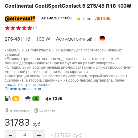
Continental ContiSportContact 5
275/45 R18 103W
4 шт.
АРТИКУЛ:
11093
ЛЕТНИЕ
(2)
275/45 R18
103
W
Асимметричный
• Модель 2011 года класса UHP. (модель для спорткаров и мощных
седанов)
• Боковые грани протекторов модели скошены, что позволяет им
меньше деформироваться при нагрузках на резких поворотах.
• Специальный ассиметричный рисунок связанных блоков способствует
мгновенной реакции авто при маневрировании.
• Конструкция покрышки состоит их двух слоев, первый обеспечивает
сцепление, а второй, сделанный из особо легкого материала, легче
поддается трению качения.
Показать полностью
E
B
72
dB
в закладки
сравнить
31783
руб.
=
127132 руб.
4