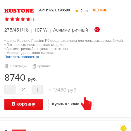
2 шт.
АРТИКУЛ:
190580
ЛЕТНИЕ
(1)
275/45 R18
107
W
Асимметричный
• Шины Kustone Passion P9 предназначены для легковых автомобилей.
• Летняя высокоскоростная модель.
• Асимметричный рисунок протектора.
• Мощная дренажная система.
Показать полностью
в закладки
сравнить
8740
руб.
=
17480 руб.
2
В корзину
Купить в 1 клик