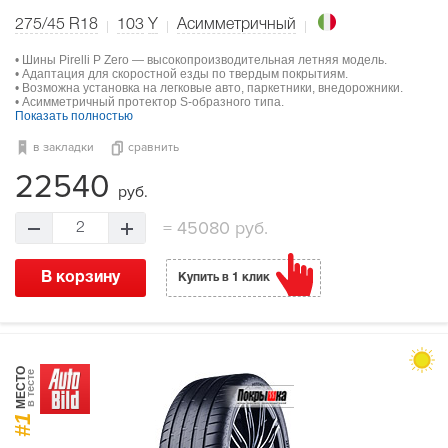
275/45 R18
103
Y
Асимметричный
• Шины Pirelli P Zero — высокопроизводительная летняя модель.
• Адаптация для скоростной езды по твердым покрытиям.
• Возможна установка на легковые авто, паркетники, внедорожники.
• Асимметричный протектор S-образного типа.
Показать полностью
в закладки
сравнить
22540
руб.
=
45080 руб.
2
В корзину
Купить в 1 клик
МЕСТО
в тесте
#1