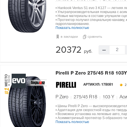
• Hankook Ventus S1 evo 3 K127 — летняя 
• Ультрапроизводительная покрышка с аси
• Новые материалы в составе улучшили сц
• Протектор получил специальную канавку,
гидропланированию.
Показать полностью
в закладки
сравнить
20372
2
руб.
Pirelli P Zero
275/45 R18 103Y
МЕСТО
в тесте
АРТИКУЛ:
178081
2
#1
P Zero
275/45 R18
103
Y
Ас
• Шины Pirelli P Zero — высокопроизводите
• Адаптация для скоростной езды по тверд
• Возможна установка на легковые авто, па
• Асимметричный протектор S-образного ти
Показать полностью