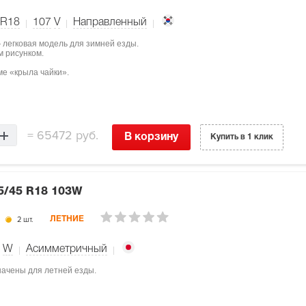
 R18
107
V
Направленный
— легковая модель для зимней езды.
 рисунком.
ме «крыла чайки».
=
65472 руб.
В корзину
Купить в 1 клик
5/45 R18 103W
2 шт.
ЛЕТНИЕ
W
Асимметричный
начены для летней езды.