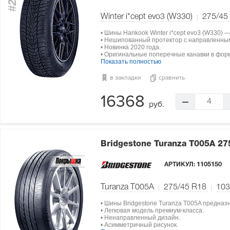
#2
Winter i*cept evo3 (W330)
275/45
• Шины Hankook Winter i*cept evo3 (W330) 
• Нешипованный протектор с направленным
• Новинка 2020 года.
• Оригинальные поперечные канавки в фор
Показать полностью
в закладки
сравнить
16368
4
руб.
Bridgestone Turanza T005A
27
АРТИКУЛ:
1105150
Turanza T005A
275/45 R18
103
• Шины Bridgestone Turanza T005A предназ
• Легковая модель премиум-класса.
• Ненаправленный дизайн.
• Асимметричный рисунок.