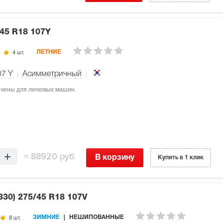
45 R18 107Y
4 шт.
ЛЕТНИЕ
07
Y
Асимметричный
ачены для легковых машин.
=
88920 руб.
В корзину
Купить в 1 клик
W330)
275/45 R18 107V
8 шт.
ЗИМНИЕ
НЕШИПОВАННЫЕ