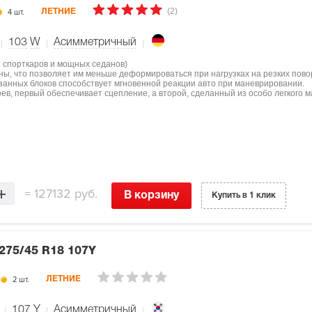
(2)
4 шт.
ЛЕТНИЕ
103
W
Асимметричный
я спорткаров и мощных седанов)
ны, что позволяет им меньше деформироваться при нагрузках на резких пово
занных блоков способствует мгновенной реакции авто при маневрировании.
оев, первый обеспечивает сцепление, а второй, сделанный из особо легкого м
=
127132 руб.
В корзину
Купить в 1 клик
275/45 R18 107Y
2 шт.
ЛЕТНИЕ
107
Y
Асимметричный