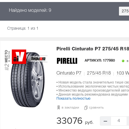
Найдено моделей: 9
275
Страница:
1
из 1
Pirelli Cinturato P7
275/45 R1
МЕСТО
в тесте
АРТИКУЛ:
177980
в
#2
Cinturato P7
275/45 R18
103
• Новая модель стала значительно тише св
• Использование экологически чистых мат
• Множество ведущих производителей авто
• Данная модель рекомендована ведущими п
Показать полностью
в закладки
сравнить
33076
4
руб.