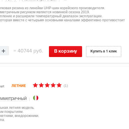
легковая резина из линейки UHP-шин корейского производителя.
мметричным рисунком является новинкой сезона 2019.
епление и расширили температурный диапазон эксплуатации.
 которая вместе с четырьмя основными каналами эффективно противостоит
=
40744 руб.
В корзину
Купить в 1 клик
(1)
 шт.
ЛЕТНИЕ
имметричный
льная летняя модель.
ым покрытиям.
ркетники, внедорожники.
па.