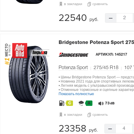
в закладки
сравнить
22540
2
руб.
Bridgestone Potenza Sport
275
МЕСТО
в тесте
АРТИКУЛ:
145217
#1
Potenza Sport
275/45 R18
107
• Шины Bridgestone Potenza Sport — предс
• Новинка 2021 года для спортивных легко
• Летняя модель с ультравысокой производ
• Отменные тормозные и сцепные характер
Показать полностью
C
A
73
dB
в закладки
сравнить
23358
4
руб.