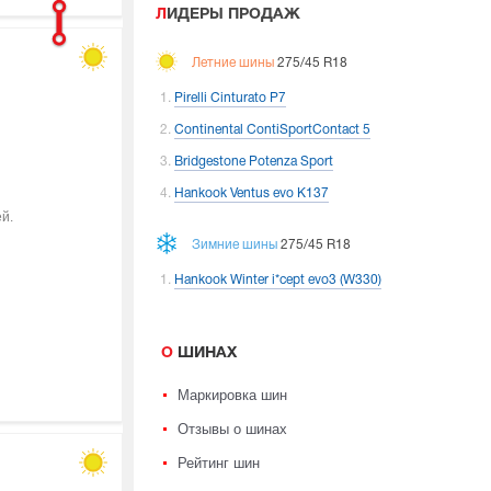
ЛИДЕРЫ ПРОДАЖ
Летние шины
275/45 R18
Pirelli Cinturato P7
Continental ContiSportContact 5
Bridgestone Potenza Sport
Hankook Ventus evo K137
й.
Зимние шины
275/45 R18
Hankook Winter i*cept evo3 (W330)
О ШИНАХ
Маркировка шин
Отзывы о шинах
Рейтинг шин