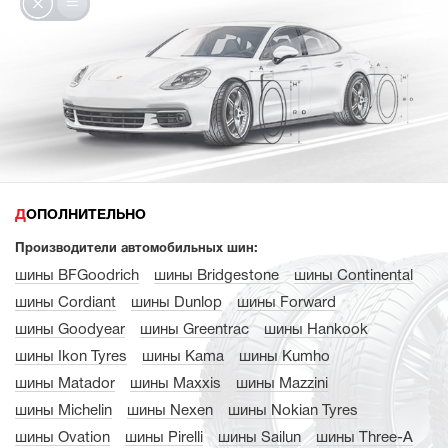
ДОПОЛНИТЕЛЬНО
Производители автомобильных шин:
шины BFGoodrich
шины Bridgestone
шины Continental
шины Cordiant
шины Dunlop
шины Forward
шины Goodyear
шины Greentrac
шины Hankook
шины Ikon Tyres
шины Kama
шины Kumho
шины Matador
шины Maxxis
шины Mazzini
шины Michelin
шины Nexen
шины Nokian Tyres
шины Ovation
шины Pirelli
шины Sailun
шины Three-A