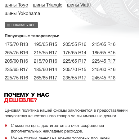
шины Toyo
шины Triangle
шины Viatti
шины Yokohama
ПОКАЗАТЬ ВСЕ
Популярные типоразмеры:
175/70 R13
195/65 R15
205/55 R16
215/65 R16
265/75 R16
215/55 R17
175/65 R14
185/65 R15
205/60 R16
215/70 R16
225/65 R17
225/45 R17
235/65 R17
185/60 R14
205/70 R15
215/60 R16
225/75 R16
265/65 R17
235/55 R17
245/45 R18
ПОЧЕМУ У НАС
ДЕШЕВЛЕ?
Ценовая политика нашей фирмы заключается в предоставлении
покупателю качественного товара за минимальные деньги.
Снижение цены достигается за счёт сокращения
дополнительных накладных расходов.
Мы не тратим деньги на аренду торговых площадей.