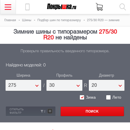
Главная
Шины
Подбор шин по типоразмеру
275/30 R20 — зимние
Зимние шины с типоразмером
275/30
R20
не найдены
Проверьте правильность введенного типоразмера.
Найдено моделей: 0
Ширина
Профиль
Диаметр
/
R
275
30
20
Зима
Лето
ОТКРЫТЬ
+
2
ФИЛЬТР