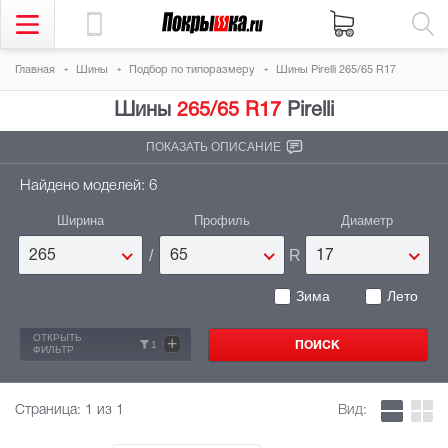
Главная
Шины
Подбор по типоразмеру
Шины Pirelli 265/65 R17
Шины
265/65 R17
Pirelli
ПОКАЗАТЬ ОПИСАНИЕ
Найдено моделей: 6
Ширина
Профиль
Диаметр
/
R
265
65
17
Зима
Лето
ОТКРЫТЬ
+
1
ФИЛЬТР
Страница:
1
из 1
Вид: