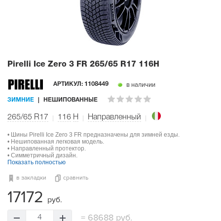
Pirelli Ice Zero 3 FR
265/65 R17 116H
в наличии
АРТИКУЛ:
1108449
ЗИМНИЕ
НЕШИПОВАННЫЕ
265/65 R17
116
H
Направленный
• Шины Pirelli Ice Zero 3 FR предназначены для зимней езды.
• Нешипованная легковая модель.
• Направленный протектор.
• Симметричный дизайн.
Показать полностью
в закладки
сравнить
17172
руб.
=
68688 руб.
4