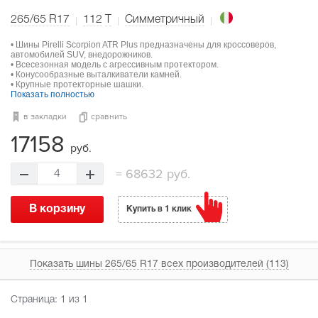
265/65 R17
112
T
Симметричный
• Шины Pirelli Scorpion ATR Plus предназначены для кроссоверов,
автомобилей SUV, внедорожников.
• Всесезонная модель с агрессивным протектором.
• Конусообразные выталкиватели камней.
• Крупные протекторные шашки.
Показать полностью
в закладки
сравнить
17158
руб.
=
68632 руб.
4
В корзину
Купить в 1 клик
Показать шины 265/65 R17 всех производителей (113)
Страница:
1
из 1