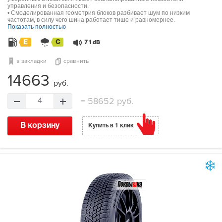
управления и безопасности.
• Смоделированная геометрия блоков разбивает шум по низким
частотам, в силу чего шина работает тише и равномернее.
Показать полностью
E
C
71
dB
в закладки
сравнить
14663
руб.
=
58652 руб.
4
В корзину
Купить в 1 клик