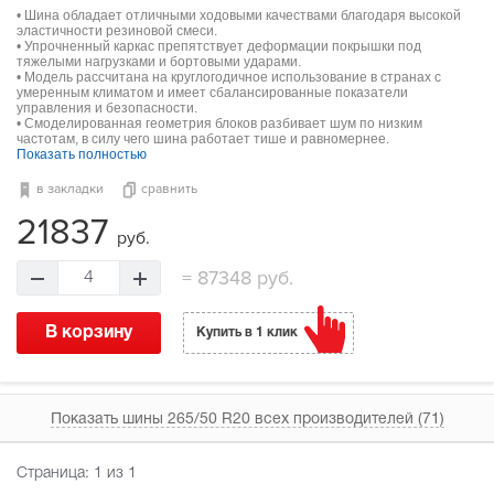
• Шина обладает отличными ходовыми качествами благодаря высокой
эластичности резиновой смеси.
• Упрочненный каркас препятствует деформации покрышки под
тяжелыми нагрузками и бортовыми ударами.
• Модель рассчитана на круглогодичное использование в странах с
умеренным климатом и имеет сбалансированные показатели
управления и безопасности.
• Смоделированная геометрия блоков разбивает шум по низким
частотам, в силу чего шина работает тише и равномернее.
Показать полностью
в закладки
сравнить
21837
руб.
=
87348 руб.
4
В корзину
Купить в 1 клик
Показать шины 265/50 R20 всех производителей (71)
Страница:
1
из 1