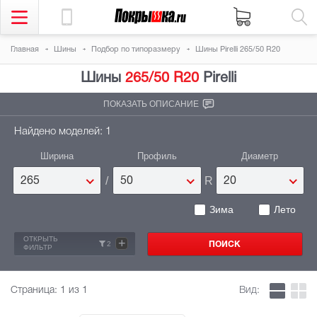
Главная
Шины
Подбор по типоразмеру
Шины Pirelli 265/50 R20
Шины
265/50 R20
Pirelli
ПОКАЗАТЬ ОПИСАНИЕ
Найдено моделей: 1
Ширина
Профиль
Диаметр
/
R
265
50
20
Зима
Лето
ОТКРЫТЬ
+
2
ФИЛЬТР
Страница:
1
из 1
Вид: