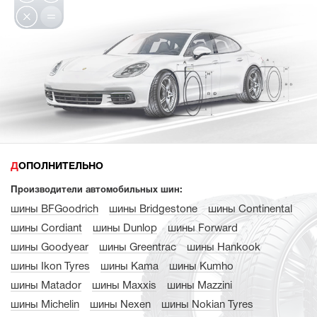
ДОПОЛНИТЕЛЬНО
Производители автомобильных шин:
шины BFGoodrich
шины Bridgestone
шины Continental
шины Cordiant
шины Dunlop
шины Forward
шины Goodyear
шины Greentrac
шины Hankook
шины Ikon Tyres
шины Kama
шины Kumho
шины Matador
шины Maxxis
шины Mazzini
шины Michelin
шины Nexen
шины Nokian Tyres