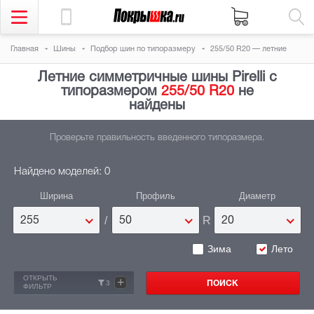
Главная
Шины
Подбор шин по типоразмеру
255/50 R20 — летние
Летние симметричные шины Pirelli с
типоразмером
255/50 R20
не
найдены
Проверьте правильность введенного типоразмера.
Найдено моделей: 0
Ширина
Профиль
Диаметр
/
R
255
50
20
Зима
Лето
ОТКРЫТЬ
+
3
ФИЛЬТР