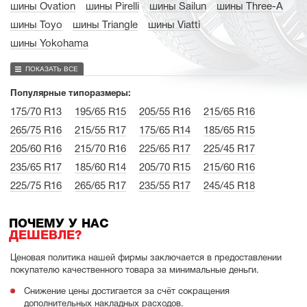
шины Ovation
шины Pirelli
шины Sailun
шины Three-A
шины Toyo
шины Triangle
шины Viatti
шины Yokohama
ПОКАЗАТЬ ВСЕ
Популярные типоразмеры:
175/70 R13
195/65 R15
205/55 R16
215/65 R16
265/75 R16
215/55 R17
175/65 R14
185/65 R15
205/60 R16
215/70 R16
225/65 R17
225/45 R17
235/65 R17
185/60 R14
205/70 R15
215/60 R16
225/75 R16
265/65 R17
235/55 R17
245/45 R18
ПОЧЕМУ У НАС
ДЕШЕВЛЕ?
Ценовая политика нашей фирмы заключается в предоставлении
покупателю качественного товара за минимальные деньги.
Снижение цены достигается за счёт сокращения
дополнительных накладных расходов.