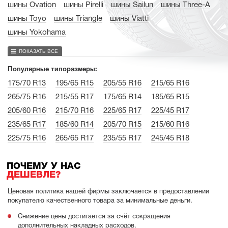
шины Ovation
шины Pirelli
шины Sailun
шины Three-A
шины Toyo
шины Triangle
шины Viatti
шины Yokohama
ПОКАЗАТЬ ВСЕ
Популярные типоразмеры:
175/70 R13
195/65 R15
205/55 R16
215/65 R16
265/75 R16
215/55 R17
175/65 R14
185/65 R15
205/60 R16
215/70 R16
225/65 R17
225/45 R17
235/65 R17
185/60 R14
205/70 R15
215/60 R16
225/75 R16
265/65 R17
235/55 R17
245/45 R18
ПОЧЕМУ У НАС
ДЕШЕВЛЕ?
Ценовая политика нашей фирмы заключается в предоставлении
покупателю качественного товара за минимальные деньги.
Снижение цены достигается за счёт сокращения
дополнительных накладных расходов.