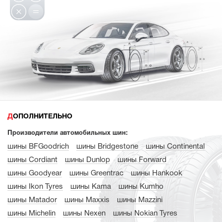
ДОПОЛНИТЕЛЬНО
Производители автомобильных шин:
шины BFGoodrich
шины Bridgestone
шины Continental
шины Cordiant
шины Dunlop
шины Forward
шины Goodyear
шины Greentrac
шины Hankook
шины Ikon Tyres
шины Kama
шины Kumho
шины Matador
шины Maxxis
шины Mazzini
шины Michelin
шины Nexen
шины Nokian Tyres