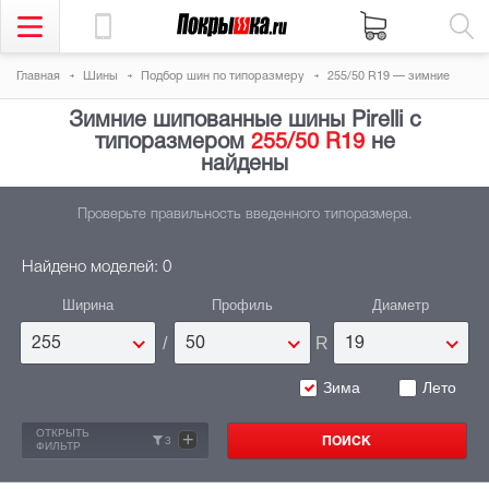
Главная
Шины
Подбор шин по типоразмеру
255/50 R19 — зимние
Зимние шипованные шины Pirelli с
типоразмером
255/50 R19
не
найдены
Проверьте правильность введенного типоразмера.
Найдено моделей: 0
Ширина
Профиль
Диаметр
/
R
255
50
19
Зима
Лето
ОТКРЫТЬ
+
3
ФИЛЬТР