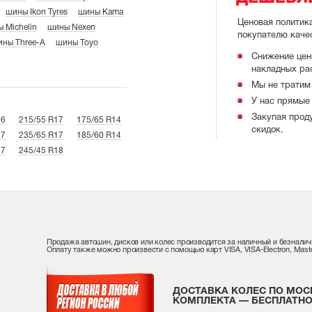
шины Ikon Tyres
шины Kama
Ценовая политик
 Michelin
шины Nexen
покупателю каче
ны Three-A
шины Toyo
Снижение цен
накладных ра
Мы не тратим 
У нас прямые 
Закупая прод
16
215/55 R17
175/65 R14
скидок.
17
235/65 R17
185/60 R14
17
245/45 R18
Продажа автошин, дисков или колес производится за наличный и безналич
Оплату также можно произвести с помощью карт VISA, VISA-Electron, Maste
ДОСТАВКА КОЛЕС ПО МОС
КОМПЛЕКТА — БЕСПЛАТНО