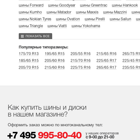
шины Forward
шины Goodyear
шины Greentrac
шины Hankook
шины Kumho
шины Matador
шины Maxxis
шины Mazzini
шины
шины Nokian Tyres
шины Ovation
шины Pirelli
шины Sailun
ши
шины Triangle
шины Viatti
шины Yokohama
ПОКАЗАТЬ ВСЕ
Популярные типоразмеры:
175/70 R13
195/65 R15
205/55 R16
215/65 R16
265/75 R
185/65 R15
205/60 R16
215/70 R16
225/65 R17
225/45 R
205/70 R15
215/60 R16
225/75 R16
265/65 R17
235/55 R
Как купить шины и диски
в нашем магазине?
Оформить заказ можно по многоканальному тел:
+7 495
995-80-40
у наших операторов
с 9-00 до 21-00