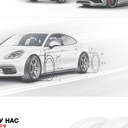
У НАС
Е?