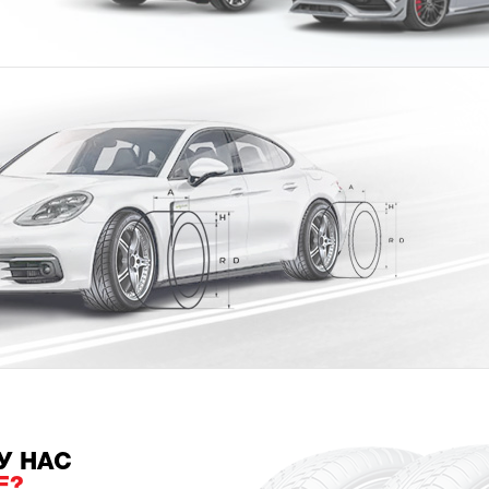
У НАС
Е?