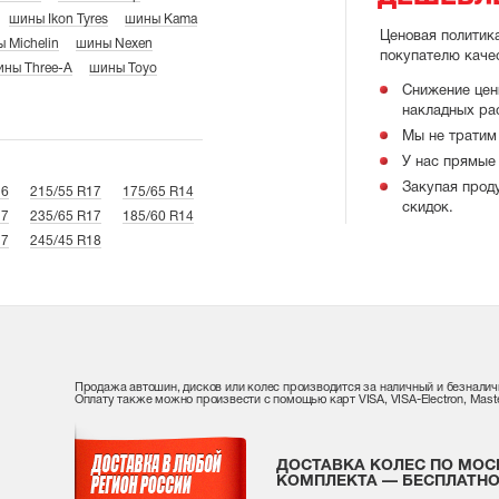
шины Ikon Tyres
шины Kama
Ценовая политик
 Michelin
шины Nexen
покупателю каче
ны Three-A
шины Toyo
Снижение цен
накладных ра
Мы не тратим 
У нас прямые 
Закупая прод
16
215/55 R17
175/65 R14
скидок.
17
235/65 R17
185/60 R14
17
245/45 R18
Продажа автошин, дисков или колес производится за наличный и безналич
Оплату также можно произвести с помощью карт VISA, VISA-Electron, Maste
ДОСТАВКА КОЛЕС ПО МОС
КОМПЛЕКТА — БЕСПЛАТНО