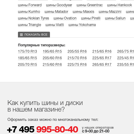
шины Forward
шины Goodyear
шины Greentrac
шины Hankook
шины Kumho
шины Matador
шины Maxxis
шины Mazzini
шины
шины Nokian Tyres
шины Ovation
шины Pirelli
шины Sailun
ши
шины Triangle
шины Viatti
шины Yokohama
ПОКАЗАТЬ ВСЕ
Популярные типоразмеры:
175/70 R13
195/65 R15
205/55 R16
215/65 R16
265/75 R
185/65 R15
205/60 R16
215/70 R16
225/65 R17
225/45 R
205/70 R15
215/60 R16
225/75 R16
265/65 R17
235/55 R
Как купить шины и диски
в нашем магазине?
Оформить заказ можно по многоканальному тел:
+7 495
995-80-40
у наших операторов
с 9-00 до 21-00