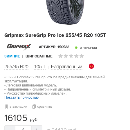
Gripmax SureGrip Pro Ice
255/45 R20 105T
в наличии
АРТИКУЛ:
190933
ЗИМНИЕ
ШИПОВАННЫЕ
255/45 R20
105
T
Направленный
• Шины Gripmax SureGrip Pro Ice предназначены для зимней
эксплуатации.
• Легковая шипованная модель.
• Направленный симметричный дизайн.
• Множество пилообразных ламелей.
Показать полностью
в закладки
сравнить
16105
руб.
=
64420 руб.
4