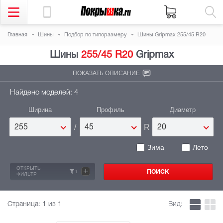
Главная
Шины
Подбор по типоразмеру
Шины Gripmax 255/45 R20
Шины
255/45 R20
Gripmax
ПОКАЗАТЬ ОПИСАНИЕ
Найдено моделей: 4
Ширина
Профиль
Диаметр
/
R
255
45
20
Зима
Лето
ОТКРЫТЬ
+
1
ФИЛЬТР
Страница:
1
из 1
Вид: