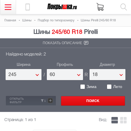
Главная
Шины
Подбор по типоразмеру
Шины Pirelli 245/60 R18
Шины
245/60 R18
Pirelli
ПОКАЗАТЬ ОПИСАНИЕ
Найдено моделей: 2
Ширина
Профиль
Диаметр
/
R
245
60
18
Зима
Лето
ОТКРЫТЬ
+
1
ФИЛЬТР
Страница:
1
из 1
Вид: