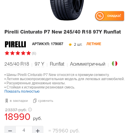
Pirelli Cinturato P7 New
245/40 R18 97Y Runflat
2 шт.
АРТИКУЛ:
179087
ЛЕТНИЕ
(6)
245/40 R18
97
Y
Runflat
Асимметричный
• Шины Pirelli Cinturato P7 New относятся к премиум-сегменту.
• Летняя высокопроизводительная модель для легковых автомобилей.
• Расширенные дренажные каналы.
• Стойкая к истираниям резиновая смесь.
Показать полностью
в закладки
сравнить
23337 руб.
18990
руб.
=
75960 руб.
4