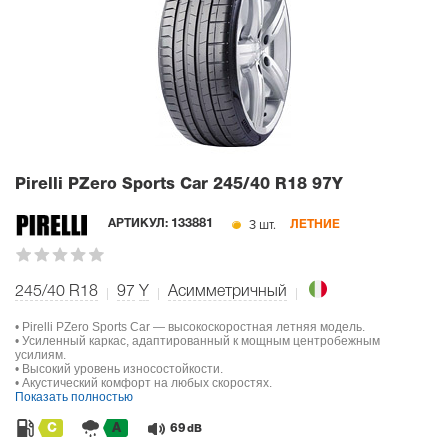
Pirelli PZero Sports Car
245/40 R18 97Y
3 шт.
АРТИКУЛ:
133881
ЛЕТНИЕ
245/40 R18
97
Y
Асимметричный
• Pirelli PZero Sports Car — высокоскоростная летняя модель.
• Усиленный каркас, адаптированный к мощным центробежным
усилиям.
• Высокий уровень износостойкости.
• Акустический комфорт на любых скоростях.
Показать полностью
C
A
69
dB