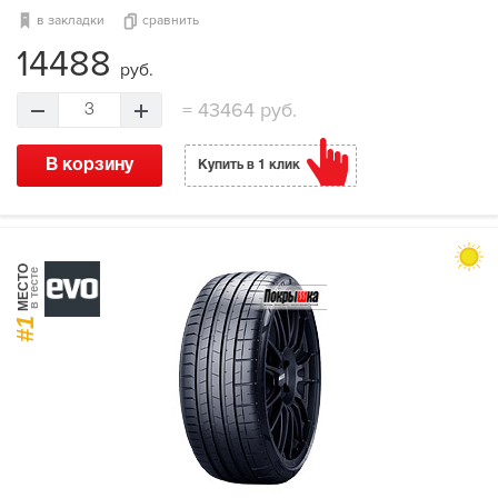
в закладки
сравнить
14488
руб.
=
43464 руб.
3
В корзину
Купить в 1 клик
МЕСТО
в тесте
#1