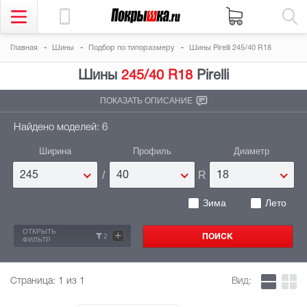
Главная
Шины
Подбор по типоразмеру
Шины Pirelli 245/40 R18
Шины
245/40 R18
Pirelli
ПОКАЗАТЬ ОПИСАНИЕ
Найдено моделей: 6
Ширина
Профиль
Диаметр
/
R
245
40
18
Зима
Лето
ОТКРЫТЬ
+
2
ФИЛЬТР
Страница:
1
из 1
Вид: