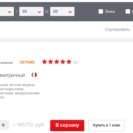
Зима
/
R
35
20
Сортировать:
(1)
 наличии
ЛЕТНИЕ
мметричный
льная летняя модель.
ым покрытиям.
ркетники, внедорожники.
па.
=
145772 руб.
В корзину
Купить в 1 клик