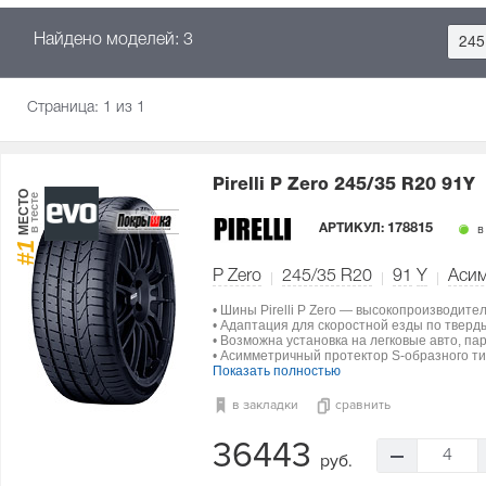
Найдено моделей: 3
245
Страница:
1
из 1
Pirelli P Zero
245/35 R20 91Y
МЕСТО
в тесте
АРТИКУЛ:
178815
в
#1
P Zero
245/35 R20
91
Y
Аси
• Шины Pirelli P Zero — высокопроизводите
• Адаптация для скоростной езды по тверд
• Возможна установка на легковые авто, па
• Асимметричный протектор S-образного ти
Показать полностью
в закладки
сравнить
36443
4
руб.