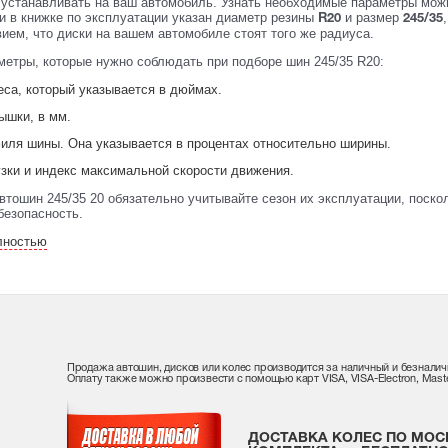
устанавливать на ваш автомобиль. Узнать необходимые параметры можно
и в книжке по эксплуатации указан диаметр резины
и размер
R20
245/35
ием, что диски на вашем автомобиле стоят того же радиуса.
метры, которые нужно соблюдать при подборе шин 245/35 R20:
еса, который указывается в дюймах.
ышки, в мм.
иля шины. Она указывается в процентах относительно ширины.
узки и индекс максимальной скорости движения.
автошин 245/35 20 обязательно учитывайте сезон их эксплуатации, поск
безопасность.
лностью
Продажа автошин, дисков или колес производится за наличный и безналич
Оплату также можно произвести с помощью карт VISA, VISA-Electron, Maste
ДОСТАВКА КОЛЕС ПО МОС