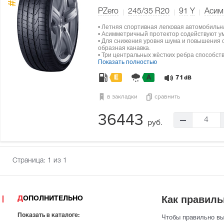
#1
PZero
245/35 R20
91
Y
Асим
• Летняя спортивная легковая автомобильн
• Асимметричный протектор содействуют у
• Для снижения уровня шума и повышения о
образная канавка.
• Три центральных жёстких ребра способст
Показать полностью
E
A
71
dB
в закладки
сравнить
36443
4
руб.
Страница:
1
из 1
Как правиль
ДОПОЛНИТЕЛЬНО
Показать в каталоге:
Чтобы правильно в