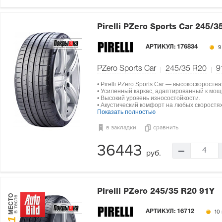
Pirelli PZero Sports Car
245/3
АРТИКУЛ:
176834
9
PZero Sports Car
245/35 R20
9
• Pirelli PZero Sports Car — высокоскоростн
• Усиленный каркас, адаптированный к мо
• Высокий уровень износостойкости.
• Акустический комфорт на любых скоростях
Показать полностью
в закладки
сравнить
36443
4
руб.
Pirelli PZero
245/35 R20 91Y
МЕСТО
в тесте
АРТИКУЛ:
16712
10 